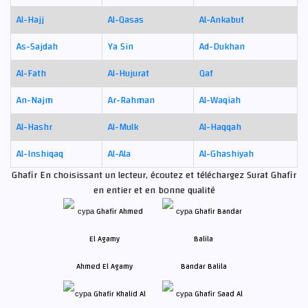
Al-Hajj
Al-Qasas
Al-Ankabut
As-Sajdah
Ya Sin
Ad-Dukhan
Al-Fath
Al-Hujurat
Qaf
An-Najm
Ar-Rahman
Al-Waqiah
Al-Hashr
Al-Mulk
Al-Haqqah
Al-Inshiqaq
Al-Ala
Al-Ghashiyah
Ghafir En choisissant un lecteur, écoutez et téléchargez Surat Ghafir
en entier et en bonne qualité
Ahmed El Agamy
Bandar Balila