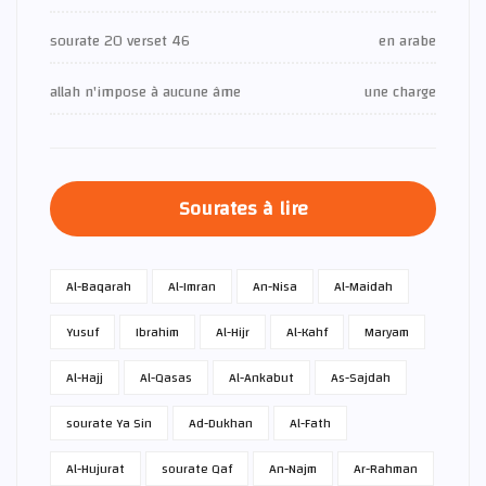
sourate 20 verset 46
en arabe
allah n'impose à aucune âme
une charge
Sourates à lire
Al-Baqarah
Al-Imran
An-Nisa
Al-Maidah
Yusuf
Ibrahim
Al-Hijr
Al-Kahf
Maryam
Al-Hajj
Al-Qasas
Al-Ankabut
As-Sajdah
sourate Ya Sin
Ad-Dukhan
Al-Fath
Al-Hujurat
sourate Qaf
An-Najm
Ar-Rahman