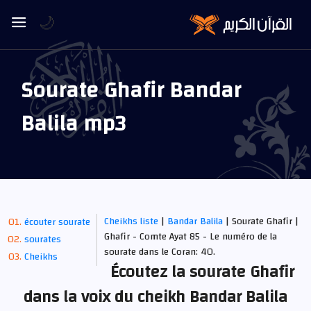
🌙
Sourate Ghafir Bandar
Balila mp3
Cheikhs liste
|
Bandar Balila
| Sourate Ghafir |
écouter sourate
Ghafir - Comte Ayat 85 - Le numéro de la
sourates
sourate dans le Coran: 40.
Cheikhs
Écoutez la sourate Ghafir
dans la voix du cheikh Bandar Balila