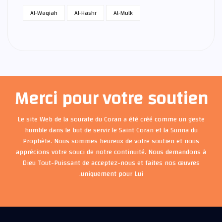
Al-Waqiah
Al-Hashr
Al-Mulk
Merci pour votre soutien
Le site Web de la sourate du Coran a été créé comme un geste
humble dans le but de servir le Saint Coran et la Sunna du
Prophète. Nous sommes heureux de votre soutien et nous
apprécions votre souci de notre continuité. Nous demandons à
Dieu Tout-Puissant de acceptez-nous et faites nos œuvres
uniquement pour Lui.