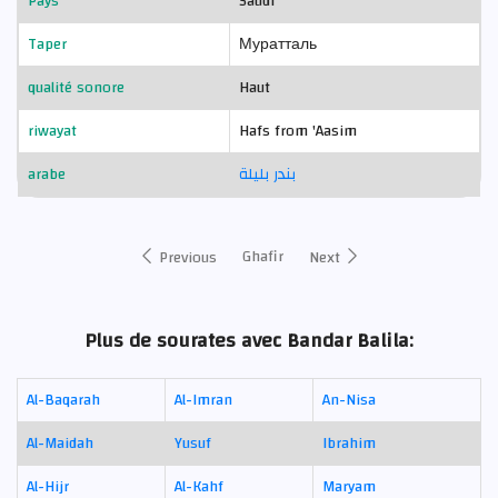
Pays
Saudi
Taper
Муратталь
qualité sonore
Haut
riwayat
Hafs from 'Aasim
arabe
بندر بليلة
Ghafir
Previous
Next
Plus de sourates avec Bandar Balila:
Al-Baqarah
Al-Imran
An-Nisa
Al-Maidah
Yusuf
Ibrahim
Al-Hijr
Al-Kahf
Maryam