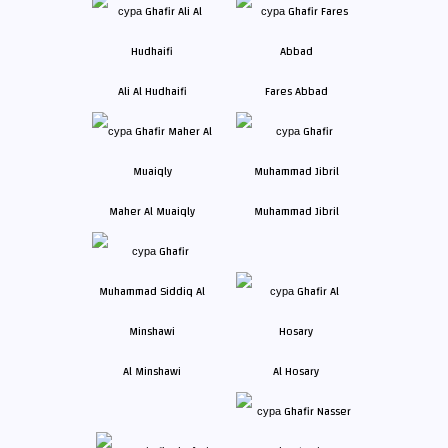
Ali Al Hudhaifi
Fares Abbad
Maher Al Muaiqly
Muhammad Jibril
Al Minshawi
Al Hosary