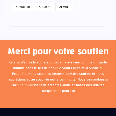
Al-Waqiah
Al-Hashr
Al-Mulk
Merci pour votre soutien
Le site Web de la sourate du Coran a été créé comme un geste
humble dans le but de servir le Saint Coran et la Sunna du
Prophète. Nous sommes heureux de votre soutien et nous
apprécions votre souci de notre continuité. Nous demandons à
Dieu Tout-Puissant de acceptez-nous et faites nos œuvres
uniquement pour Lui.