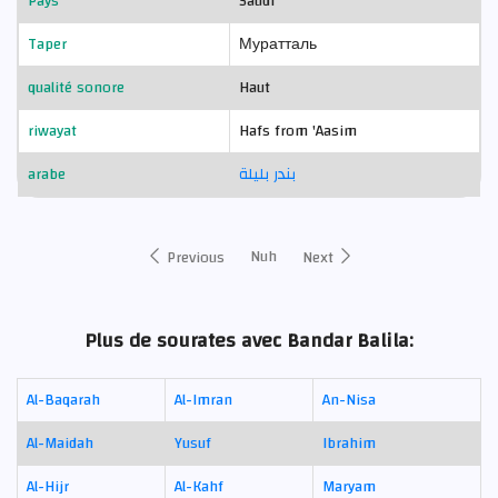
Pays
Saudi
Taper
Муратталь
qualité sonore
Haut
riwayat
Hafs from 'Aasim
arabe
بندر بليلة
Nuh
Previous
Next
Plus de sourates avec Bandar Balila:
Al-Baqarah
Al-Imran
An-Nisa
Al-Maidah
Yusuf
Ibrahim
Al-Hijr
Al-Kahf
Maryam