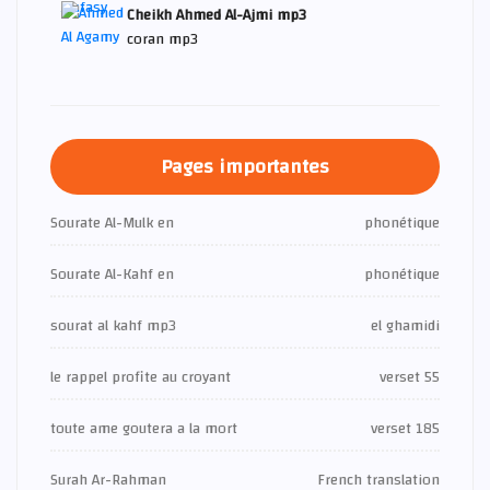
Cheikh Ahmed Al-Ajmi mp3
coran mp3
Pages importantes
Sourate Al-Mulk en
phonétique
Sourate Al-Kahf en
phonétique
sourat al kahf mp3
el ghamidi
le rappel profite au croyant
verset 55
toute ame goutera a la mort
verset 185
Surah Ar-Rahman
French translation