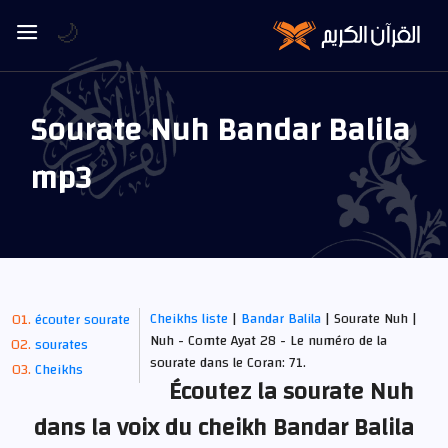
🌙
Sourate Nuh Bandar Balila
mp3
Cheikhs liste
|
Bandar Balila
| Sourate Nuh |
écouter sourate
Nuh - Comte Ayat 28 - Le numéro de la
sourates
sourate dans le Coran: 71.
Cheikhs
Écoutez la sourate Nuh
dans la voix du cheikh Bandar Balila