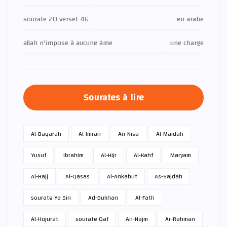
sourate 20 verset 46
en arabe
allah n'impose à aucune âme
une charge
Sourates à lire
Al-Baqarah
Al-Imran
An-Nisa
Al-Maidah
Yusuf
Ibrahim
Al-Hijr
Al-Kahf
Maryam
Al-Hajj
Al-Qasas
Al-Ankabut
As-Sajdah
sourate Ya Sin
Ad-Dukhan
Al-Fath
Al-Hujurat
sourate Qaf
An-Najm
Ar-Rahman