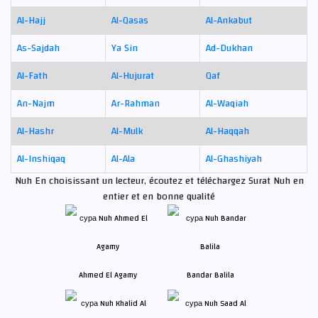
Al-Hajj
Al-Qasas
Al-Ankabut
As-Sajdah
Ya Sin
Ad-Dukhan
Al-Fath
Al-Hujurat
Qaf
An-Najm
Ar-Rahman
Al-Waqiah
Al-Hashr
Al-Mulk
Al-Haqqah
Al-Inshiqaq
Al-Ala
Al-Ghashiyah
Nuh En choisissant un lecteur, écoutez et téléchargez Surat Nuh en
entier et en bonne qualité
Ahmed El Agamy
Bandar Balila