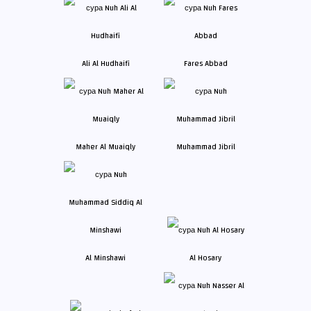
Ali Al Hudhaifi
Fares Abbad
Maher Al Muaiqly
Muhammad Jibril
Al Minshawi
Al Hosary