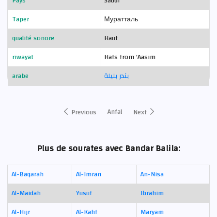
Pays
Saudi
Taper
Муратталь
qualité sonore
Haut
riwayat
Hafs from 'Aasim
arabe
بندر بليلة
Anfal
Previous
Next
Plus de sourates avec Bandar Balila:
Al-Baqarah
Al-Imran
An-Nisa
Al-Maidah
Yusuf
Ibrahim
Al-Hijr
Al-Kahf
Maryam