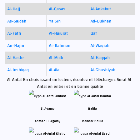
Al-Hajj
Al-Qasas
Al-Ankabut
As-Sajdah
Ya Sin
Ad-Dukhan
Al-Fath
Al-Hujurat
Qaf
An-Najm
Ar-Rahman
Al-Waqiah
Al-Hashr
Al-Mulk
Al-Haqqah
Al-Inshiqaq
Al-Ala
Al-Ghashiyah
Al-Anfal En choisissant un lecteur, écoutez et téléchargez Surat Al-
Anfal en entier et en bonne qualité
Ahmed El Agamy
Bandar Balila