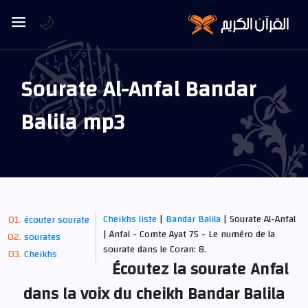
🌙
Sourate Al-Anfal Bandar
Balila mp3
Cheikhs liste
|
Bandar Balila
| Sourate Al-Anfal
écouter sourate
| Anfal - Comte Ayat 75 - Le numéro de la
sourates
sourate dans le Coran: 8.
Cheikhs
Écoutez la sourate Anfal
dans la voix du cheikh Bandar Balila