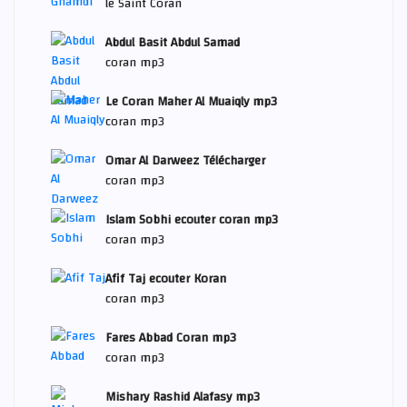
le Saint Coran
Abdul Basit Abdul Samad
coran mp3
Le Coran Maher Al Muaiqly mp3
coran mp3
Omar Al Darweez Télécharger
coran mp3
Islam Sobhi ecouter coran mp3
coran mp3
Afif Taj ecouter Koran
coran mp3
Fares Abbad Coran mp3
coran mp3
Mishary Rashid Alafasy mp3