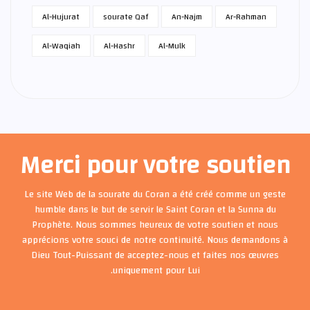
Al-Hujurat
sourate Qaf
An-Najm
Ar-Rahman
Al-Waqiah
Al-Hashr
Al-Mulk
Merci pour votre soutien
Le site Web de la sourate du Coran a été créé comme un geste
humble dans le but de servir le Saint Coran et la Sunna du
Prophète. Nous sommes heureux de votre soutien et nous
apprécions votre souci de notre continuité. Nous demandons à
Dieu Tout-Puissant de acceptez-nous et faites nos œuvres
uniquement pour Lui.