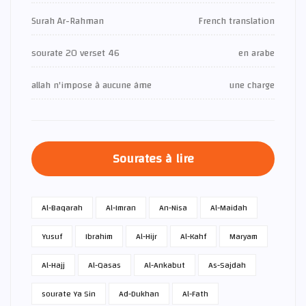
Surah Ar-Rahman
French translation
sourate 20 verset 46
en arabe
allah n'impose à aucune âme
une charge
Sourates à lire
Al-Baqarah
Al-Imran
An-Nisa
Al-Maidah
Yusuf
Ibrahim
Al-Hijr
Al-Kahf
Maryam
Al-Hajj
Al-Qasas
Al-Ankabut
As-Sajdah
sourate Ya Sin
Ad-Dukhan
Al-Fath