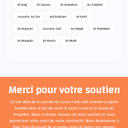
Al-Hajj
Al-Qasas
Al-Ankabut
As-Sajdah
sourate Ya Sin
Ad-Dukhan
Al-Fath
Al-Hujurat
sourate Qaf
An-Najm
Ar-Rahman
Al-Waqiah
Al-Hashr
Al-Mulk
Merci pour votre soutien
Le site Web de la sourate du Coran a été créé comme un geste
humble dans le but de servir le Saint Coran et la Sunna du
Prophète. Nous sommes heureux de votre soutien et nous
apprécions votre souci de notre continuité. Nous demandons à
Dieu Tout-Puissant de acceptez-nous et faites nos œuvres