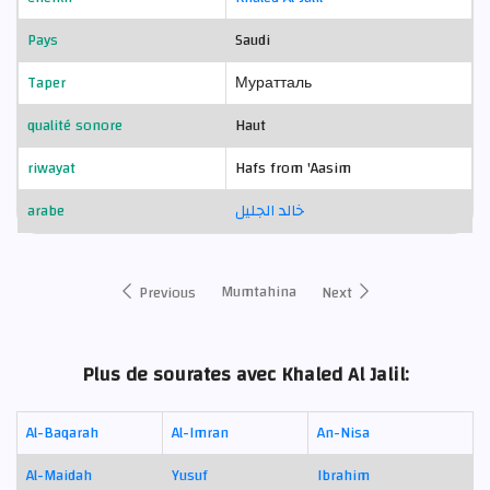
Pays
Saudi
Taper
Муратталь
qualité sonore
Haut
riwayat
Hafs from 'Aasim
arabe
خالد الجليل
Mumtahina
Previous
Next
Plus de sourates avec Khaled Al Jalil:
Al-Baqarah
Al-Imran
An-Nisa
Al-Maidah
Yusuf
Ibrahim