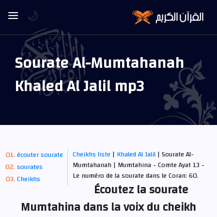
🌙
Sourate Al-Mumtahanah
Khaled Al Jalil mp3
Cheikhs liste
|
Khaled Al Jalil
| Sourate Al-
écouter sourate
Mumtahanah | Mumtahina - Comte Ayat 13 -
sourates
Le numéro de la sourate dans le Coran: 60.
Cheikhs
Écoutez la sourate
Mumtahina dans la voix du cheikh