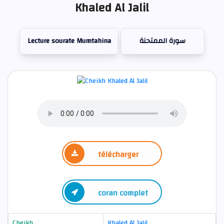
Khaled Al Jalil
Lecture sourate Mumtahina
سورة الممتحنة
télécharger
coran complet
Cheikh
Khaled Al Jalil