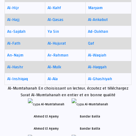
Al-Hijr
Al-Kahf
Maryam
Al-Hajj
Al-Qasas
Al-Ankabut
As-Sajdah
Ya Sin
Ad-Dukhan
Al-Fath
Al-Hujurat
Qaf
An-Najm
Ar-Rahman
Al-Waqiah
Al-Hashr
Al-Mulk
Al-Haqqah
Al-Inshiqaq
Al-Ala
Al-Ghashiyah
Al-Mumtahanah En choisissant un lecteur, écoutez et téléchargez
Surat Al-Mumtahanah en entier et en bonne qualité
Ahmed El Agamy
Bandar Balila