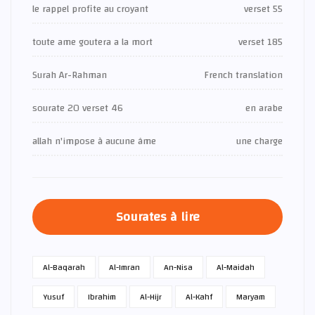
le rappel profite au croyant
verset 55
toute ame goutera a la mort
verset 185
Surah Ar-Rahman
French translation
sourate 20 verset 46
en arabe
allah n'impose à aucune âme
une charge
Sourates à lire
Al-Baqarah
Al-Imran
An-Nisa
Al-Maidah
Yusuf
Ibrahim
Al-Hijr
Al-Kahf
Maryam