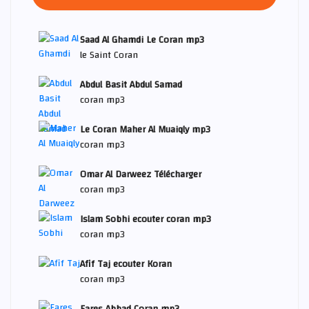
Saad Al Ghamdi Le Coran mp3
le Saint Coran
Abdul Basit Abdul Samad
coran mp3
Le Coran Maher Al Muaiqly mp3
coran mp3
Omar Al Darweez Télécharger
coran mp3
Islam Sobhi ecouter coran mp3
coran mp3
Afif Taj ecouter Koran
coran mp3