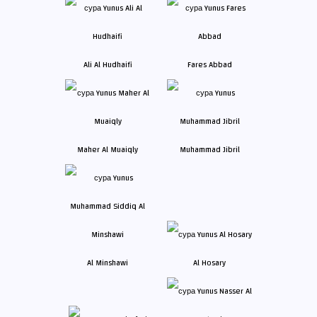
Ali Al Hudhaifi
Fares Abbad
Maher Al Muaiqly
Muhammad Jibril
Al Minshawi
Al Hosary