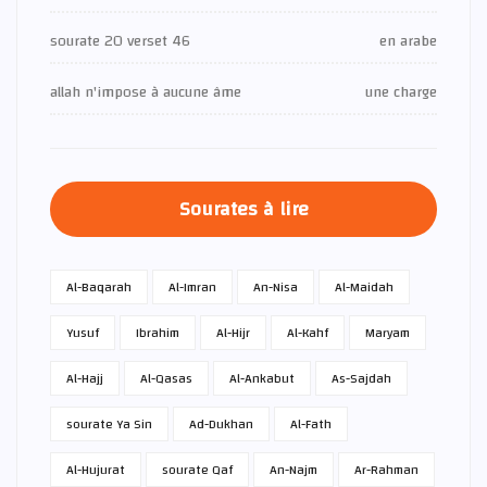
sourate 20 verset 46
en arabe
allah n'impose à aucune âme
une charge
Sourates à lire
Al-Baqarah
Al-Imran
An-Nisa
Al-Maidah
Yusuf
Ibrahim
Al-Hijr
Al-Kahf
Maryam
Al-Hajj
Al-Qasas
Al-Ankabut
As-Sajdah
sourate Ya Sin
Ad-Dukhan
Al-Fath
Al-Hujurat
sourate Qaf
An-Najm
Ar-Rahman