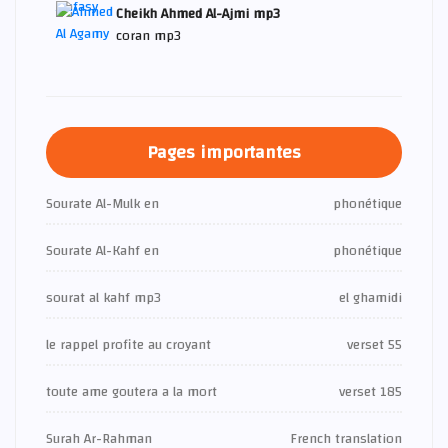
Cheikh Ahmed Al-Ajmi mp3
coran mp3
Pages importantes
Sourate Al-Mulk en
phonétique
Sourate Al-Kahf en
phonétique
sourat al kahf mp3
el ghamidi
le rappel profite au croyant
verset 55
toute ame goutera a la mort
verset 185
Surah Ar-Rahman
French translation