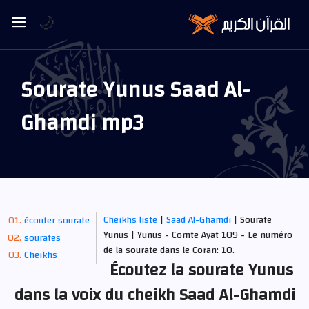
🌙
Sourate Yunus Saad Al-
Ghamdi mp3
Cheikhs liste
|
Saad Al-Ghamdi
| Sourate
écouter sourate
Yunus | Yunus - Comte Ayat 109 - Le numéro
sourates
de la sourate dans le Coran: 10.
Cheikhs
Écoutez la sourate Yunus
dans la voix du cheikh Saad Al-Ghamdi