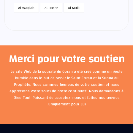
Al-Waqiah
Al-Hashr
Al-Mulk
Merci pour votre soutien
Le site Web de la sourate du Coran a été créé comme un geste
humble dans le but de servir le Saint Coran et la Sunna du
Prophète. Nous sommes heureux de votre soutien et nous
apprécions votre souci de notre continuité. Nous demandons à
Dieu Tout-Puissant de acceptez-nous et faites nos œuvres
uniquement pour Lui.