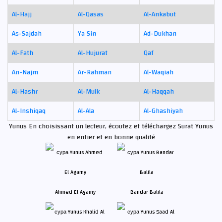
Al-Hajj
Al-Qasas
Al-Ankabut
As-Sajdah
Ya Sin
Ad-Dukhan
Al-Fath
Al-Hujurat
Qaf
An-Najm
Ar-Rahman
Al-Waqiah
Al-Hashr
Al-Mulk
Al-Haqqah
Al-Inshiqaq
Al-Ala
Al-Ghashiyah
Yunus En choisissant un lecteur, écoutez et téléchargez Surat Yunus
en entier et en bonne qualité
Ahmed El Agamy
Bandar Balila