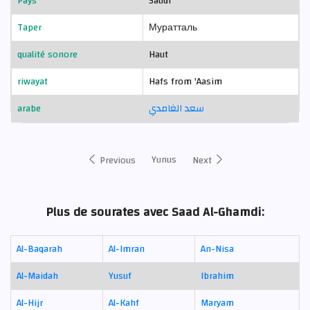
Pays
Saudi
Taper
Муратталь
qualité sonore
Haut
riwayat
Hafs from 'Aasim
arabe
سعد الغامدي
Yunus
Previous
Next
Plus de sourates avec Saad Al-Ghamdi:
Al-Baqarah
Al-Imran
An-Nisa
Al-Maidah
Yusuf
Ibrahim
Al-Hijr
Al-Kahf
Maryam