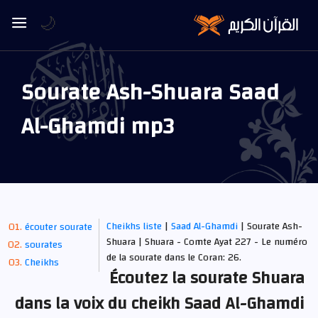
🌙
Sourate Ash-Shuara Saad
Al-Ghamdi mp3
Cheikhs liste
|
Saad Al-Ghamdi
| Sourate Ash-
écouter sourate
Shuara | Shuara - Comte Ayat 227 - Le numéro
sourates
de la sourate dans le Coran: 26.
Cheikhs
Écoutez la sourate Shuara
dans la voix du cheikh Saad Al-Ghamdi