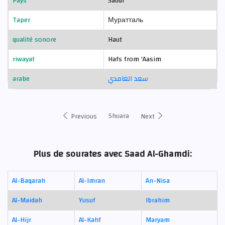
Pays
Saudi
Taper
Муратталь
qualité sonore
Haut
riwayat
Hafs from 'Aasim
arabe
سعد الغامدي
Shuara
Previous
Next
Plus de sourates avec Saad Al-Ghamdi:
Al-Baqarah
Al-Imran
An-Nisa
Al-Maidah
Yusuf
Ibrahim
Al-Hijr
Al-Kahf
Maryam