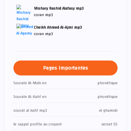
Mishary Rashid Alafasy mp3
coran mp3
Cheikh Ahmed Al-Ajmi mp3
coran mp3
Pages importantes
Sourate Al-Mulk en
phonétique
Sourate Al-Kahf en
phonétique
sourat al kahf mp3
el ghamidi
le rappel profite au croyant
verset 55