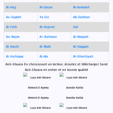
Al-Hajj
Al-Qasas
Al-Ankabut
As-Sajdah
Ya Sin
Ad-Dukhan
Al-Fath
Al-Hujurat
Qaf
An-Najm
Ar-Rahman
Al-Waqiah
Al-Hashr
Al-Mulk
Al-Haqqah
Al-Inshiqaq
Al-Ala
Al-Ghashiyah
Ash-Shuara En choisissant un lecteur, écoutez et téléchargez Surat
Ash-Shuara en entier et en bonne qualité
Ahmed El Agamy
Bandar Balila