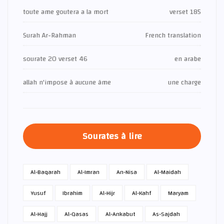
toute ame goutera a la mort
verset 185
Surah Ar-Rahman
French translation
sourate 20 verset 46
en arabe
allah n'impose à aucune âme
une charge
Sourates à lire
Al-Baqarah
Al-Imran
An-Nisa
Al-Maidah
Yusuf
Ibrahim
Al-Hijr
Al-Kahf
Maryam
Al-Hajj
Al-Qasas
Al-Ankabut
As-Sajdah