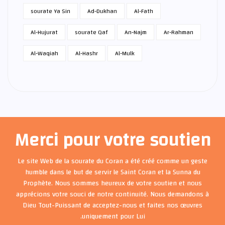
sourate Ya Sin
Ad-Dukhan
Al-Fath
Al-Hujurat
sourate Qaf
An-Najm
Ar-Rahman
Al-Waqiah
Al-Hashr
Al-Mulk
Merci pour votre soutien
Le site Web de la sourate du Coran a été créé comme un geste
humble dans le but de servir le Saint Coran et la Sunna du
Prophète. Nous sommes heureux de votre soutien et nous
apprécions votre souci de notre continuité. Nous demandons à
Dieu Tout-Puissant de acceptez-nous et faites nos œuvres
uniquement pour Lui.