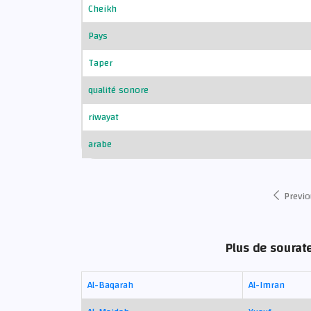
Cheikh
Pays
Taper
qualité sonore
riwayat
arabe
Previo
Plus de sourat
Al-Baqarah
Al-Imran