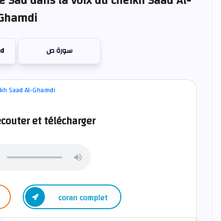
e Sad dans la voix du cheikh Saad Al-
Ghamdi
ad
سورة ص
couter et télécharger
coran complet