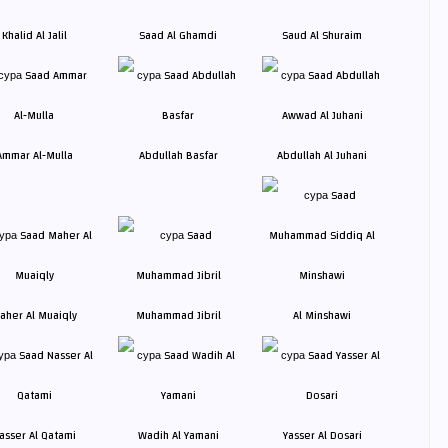
Khalid Al Jalil
Saad Al Ghamdi
Saud Al Shuraim
Ammar Al-Mulla
Abdullah Basfar
Abdullah Al Juhani
aher Al Muaiqly
Muhammad Jibril
Al Minshawi
asser Al Qatami
Wadih Al Yamani
Yasser Al Dosari