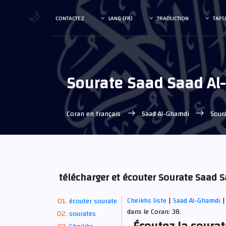
🌙
CONTACTEZ
LANG (FR)
TRADUCTION
TAFS
Sourate Saad Saad A
Coran en français
Saad Al-Ghamdi
Sour
télécharger et écouter Sourate Saad
Cheikhs liste
|
Saad Al-Ghamdi
|
écouter sourate
dans le Coran: 38.
sourates