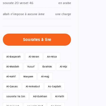
sourate 20 verset 46
en arabe
allah n'impose à aucune âme
une charge
Sourates à lire
Al-Baqarah
Al-Imran
An-Nisa
Al-Maidah
Yusuf
Ibrahim
Al-Hijr
Al-Kahf
Maryam
Al-Hajj
Al-Qasas
Al-Ankabut
As-Sajdah
sourate Ya Sin
Ad-Dukhan
Al-Fath