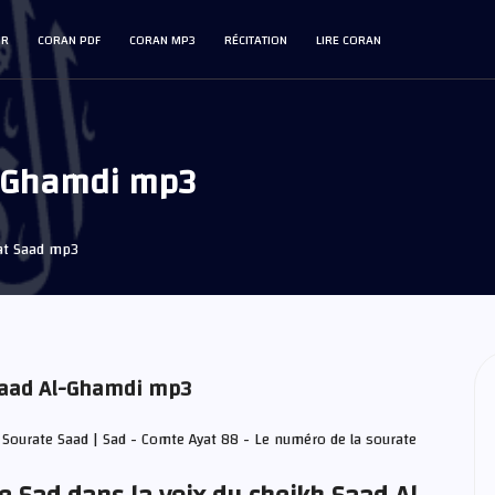
IR
CORAN PDF
CORAN MP3
RÉCITATION
LIRE CORAN
l-Ghamdi mp3
at Saad mp3
 Saad Al-Ghamdi mp3
 Sourate Saad | Sad - Comte Ayat 88 - Le numéro de la sourate