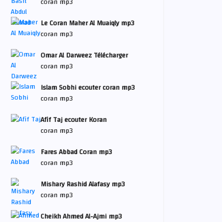
coran mp3
Le Coran Maher Al Muaiqly mp3
coran mp3
Omar Al Darweez Télécharger
coran mp3
Islam Sobhi ecouter coran mp3
coran mp3
Afif Taj ecouter Koran
coran mp3
Fares Abbad Coran mp3
coran mp3
Mishary Rashid Alafasy mp3
coran mp3
Cheikh Ahmed Al-Ajmi mp3