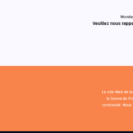
Monday
Veuillez nous rappe
Le site Web de la
la Sunna du P
continuité. Nous