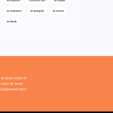
Al-Hujurat
sourate Qaf
An-Najm
Ar-Rahman
Al-Waqiah
Al-Hashr
Al-Mulk
 le Saint Coran et
souci de notre
s uniquement pour