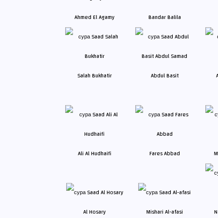
Ahmed El Agamy
Bandar Balila
Salah Bukhatir
Abdul Basit
Ali Al Hudhaifi
Fares Abbad
M
Al Hosary
Mishari Al-afasi
N