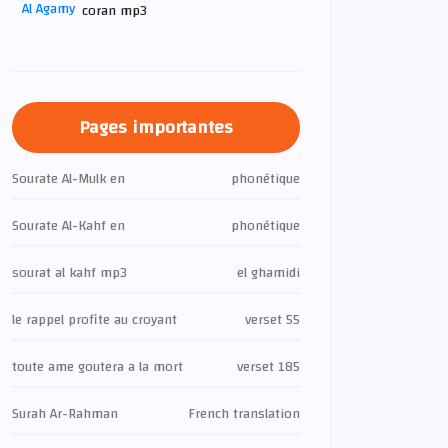
coran mp3
Pages importantes
Sourate Al-Mulk en
phonétique
Sourate Al-Kahf en
phonétique
sourat al kahf mp3
el ghamidi
le rappel profite au croyant
verset 55
toute ame goutera a la mort
verset 185
Surah Ar-Rahman
French translation