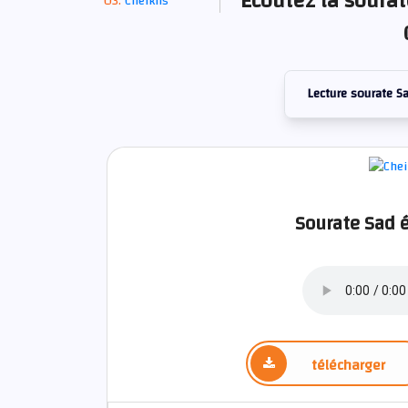
Écoutez la sourat
Cheikhs
Lecture sourate S
Sourate Sad é
télécharger