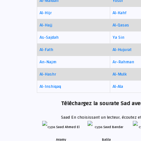
Al-Maidah
Yusuf
Al-Hijr
Al-Kahf
Al-Hajj
Al-Qasas
As-Sajdah
Ya Sin
Al-Fath
Al-Hujurat
An-Najm
Ar-Rahman
Al-Hashr
Al-Mulk
Al-Inshiqaq
Al-Ala
Téléchargez la sourate Sad avec
Saad En choisissant un lecteur, écoutez e