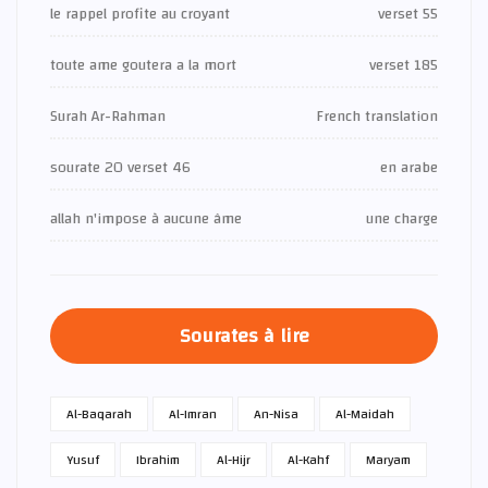
le rappel profite au croyant
verset 55
toute ame goutera a la mort
verset 185
Surah Ar-Rahman
French translation
sourate 20 verset 46
en arabe
allah n'impose à aucune âme
une charge
Sourates à lire
Al-Baqarah
Al-Imran
An-Nisa
Al-Maidah
Yusuf
Ibrahim
Al-Hijr
Al-Kahf
Maryam