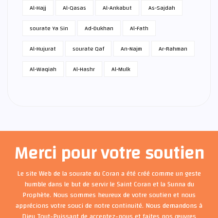
Al-Hajj
Al-Qasas
Al-Ankabut
As-Sajdah
sourate Ya Sin
Ad-Dukhan
Al-Fath
Al-Hujurat
sourate Qaf
An-Najm
Ar-Rahman
Al-Waqiah
Al-Hashr
Al-Mulk
Merci pour votre soutien
Le site Web de la sourate du Coran a été créé comme un geste
humble dans le but de servir le Saint Coran et la Sunna du
Prophète. Nous sommes heureux de votre soutien et nous
apprécions votre souci de notre continuité. Nous demandons à
Dieu Tout-Puissant de acceptez-nous et faites nos œuvres