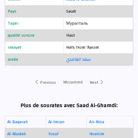
Pays
Saudi
Taper
Муратталь
qualité sonore
Haut
riwayat
Hafs from 'Aasim
arabe
سعد الغامدي
Muzammil
Previous
Next
Plus de sourates avec Saad Al-Ghamdi:
Al-Baqarah
Al-Imran
An-Nisa
Al-Maidah
Yusuf
Ibrahim