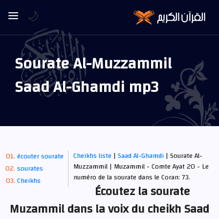
🌙
Sourate Al-Muzzammil
Saad Al-Ghamdi mp3
Cheikhs liste
|
Saad Al-Ghamdi
| Sourate Al-
écouter sourate
Muzzammil | Muzammil - Comte Ayat 20 - Le
sourates
numéro de la sourate dans le Coran: 73.
Cheikhs
Écoutez la sourate
Muzammil dans la voix du cheikh Saad