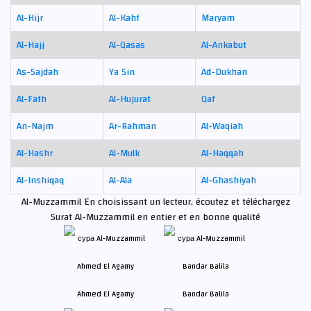
Al-Hijr
Al-Kahf
Maryam
Al-Hajj
Al-Qasas
Al-Ankabut
As-Sajdah
Ya Sin
Ad-Dukhan
Al-Fath
Al-Hujurat
Qaf
An-Najm
Ar-Rahman
Al-Waqiah
Al-Hashr
Al-Mulk
Al-Haqqah
Al-Inshiqaq
Al-Ala
Al-Ghashiyah
Al-Muzzammil En choisissant un lecteur, écoutez et téléchargez
Surat Al-Muzzammil en entier et en bonne qualité
Ahmed El Agamy
Bandar Balila