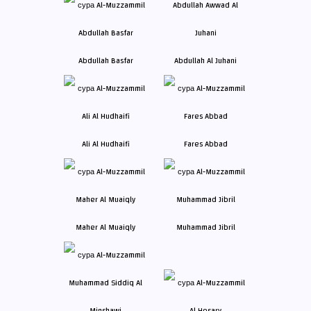
Abdullah Basfar
Abdullah Al Juhani
Ali Al Hudhaifi
Fares Abbad
Maher Al Muaiqly
Muhammad Jibril