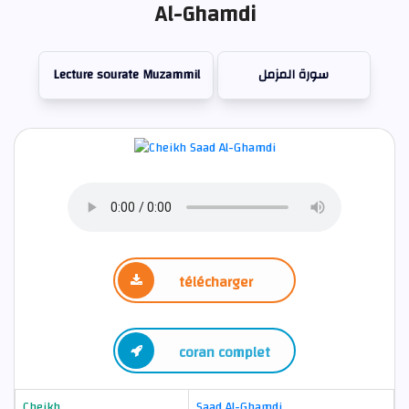
Al-Ghamdi
Lecture sourate Muzammil
سورة المزمل
télécharger
coran complet
Cheikh
Saad Al-Ghamdi