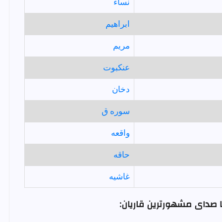
نساء
ابراهيم
مريم
عنكبوت
دخان
سوره ق
واقعه
حاقه
غاشيه
ا صدای مشهورترین قاریان: