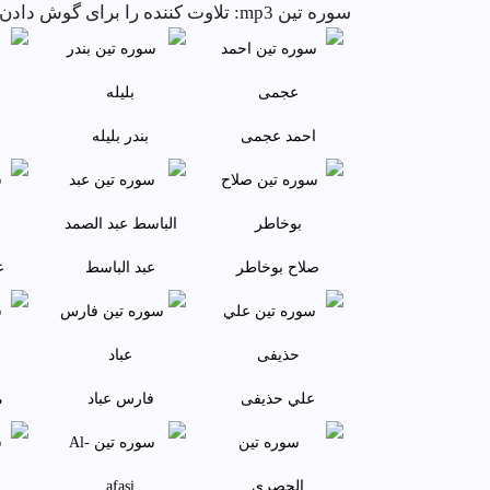
سوره تين mp3: تلاوت کننده را برای گوش دادن انتخاب کنید و کامل سوره تين را با کیفیت بالا دانلود کنید.
احمد عجمى
بندر بليله
صلاح بوخاطر
عبد الباسط
ع
علي حذيفی
فارس عباد
م