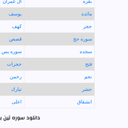
بقره
آل عمران
مائده
يوسف
حجر
كهف
سوره حج
قصص
سجده
سوره يس
فتح
حجرات
نجم
رحمن
حشر
تبارك
انشقاق
اعلى
دانلود سوره تين ب