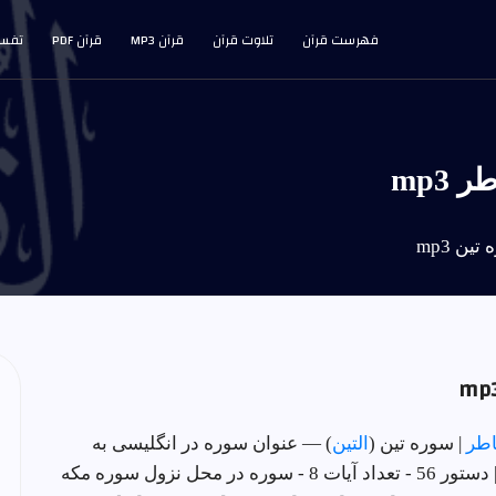
فهرست قرآن
تلاوت قرآن
قرآن MP3
قرآن PDF
تفسی
mp3
ين mp3
اطر
| سوره تين (
التين
) — عنوان سوره در انگلیسی به
محل نزول سوره مکه