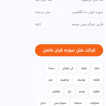
سوره کوثر به انگلیسی
متن ترجمه
قاری عبدالرحمن مسعد
mp3
قرائت متن سوره قرآن كامل
حمد
بقره
آل عمران
نساء
مائده
يوسف
ابراهيم
حجر
كهف
مريم
حج
قصص
عنكبوت
سجده
سوره يس
دخان