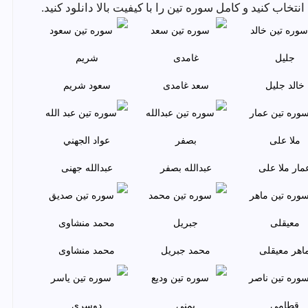
خالد جليل
سعد غامدی
سعود شريم
مار ملا علی
عبدالله بصفر
عبدالله جهنی
اهر معيقلی
محمد جبريل
محمد منشاوی