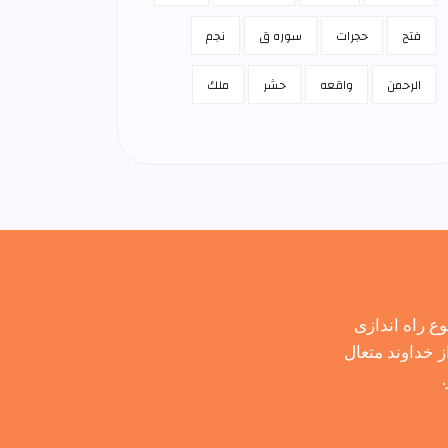
فتح
حجرات
سوره ق
نجم
الرحمن
واقعه
حشر
ملك
 راه اندازی
 خداوند متعال