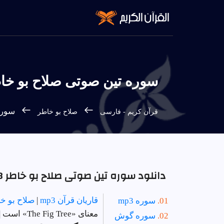
سوره تين صوتی صلاح بو خاطر 
سوره ت
قرآن كريم - فارسى
صلاح بو خاطر
دانلود سوره تين صوتی صلاح بو خاطر mp3
قاریان قرآن mp3
|
صلاح بو خ
سوره mp3
معنای «The Fig Tree» است | دستور 56 - تعداد آیات 8 - سوره در
سوره گوش