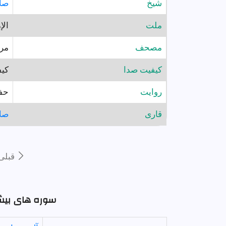
شيخ
صلا
ملت
الإ
مصحف
مر
کیفیت صدا
کیف
روايت
حف
قارى
صلا
قبلى
سوره های بیشتر