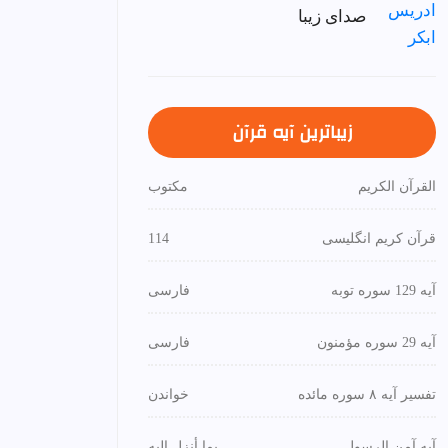
صدای زیبا
زیباترین آیه قرآن
القرآن الكريم
مكتوب
قرآن کریم انگلیسی
114
آیه 129 سوره توبه
فارسی
آیه 29 سوره مؤمنون
فارسی
تفسیر آیه ۸ سوره مائده
خواندن
آیه آمن الرسول
بما أنزل إليه