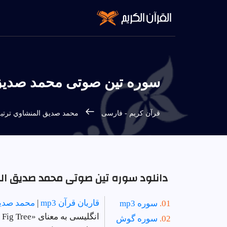
سوره تين صوتی محمد صديق ال
قرآن كريم - فارسى
محمد صديق المنشاوي ترتي
دانلود سوره تين صوتی محمد صديق المنش
قاریان قرآن mp3
|
محمد صديق
سوره mp3
انگلیسی به معنای «The Fig Tree» است | دستور 111 - تعداد آیات 8 - سوره در
سوره گوش