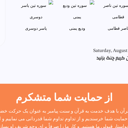
اصر قطامی
وديع يمنی
ياسر دوسری
Saturday, August
 کریم چنگ بزنید
از حمایت شما متشکرم
آن با هدف خدمت به قرآن و سنت پیامبر به عنوان یک حرکت خضوع
مایت شما خرسندیم و از تداوم تداوم شما قدردانی می نماییم و از
واستار قبولی ما هستیم. و کار ما را صرفاً برای وجه شریف او بساز.