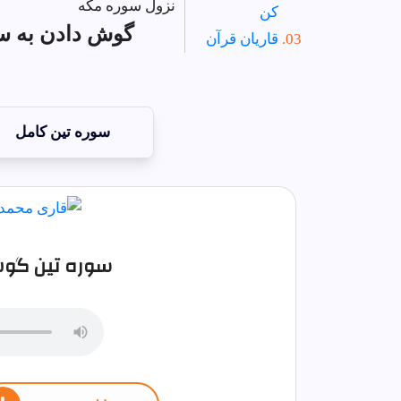
نزول سوره مکه
کن
گوش دادن به س
قاریان قرآن
سوره تين کامل
سوره تين گوش 