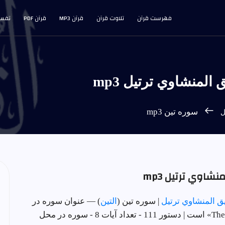
فهرست قرآن
تلاوت قرآن
قرآن MP3
قرآن PDF
تفسی
منشاوي ترتيل mp3
سوره تين mp3
ل
اوي ترتيل mp3
 المنشاوي ترتيل
| سوره تين (
التين
) — عنوان سوره در
محل