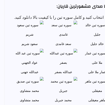
ا صدای مشهورترین قاریان:
خالد جليل
سعد غامدی
سعود شريم
مار ملا علی
عبدالله بصفر
عبدالله جهنی
اهر معيقلی
محمد جبريل
محمد منشاوی