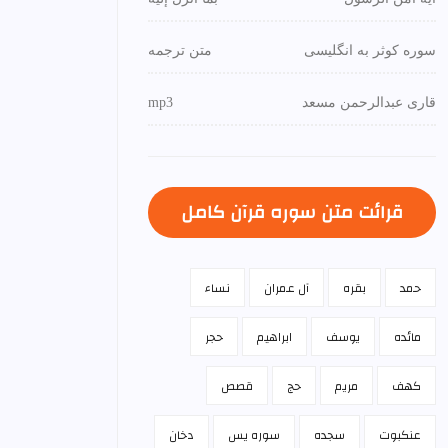
سوره کوثر به انگلیسی
متن ترجمه
قاری عبدالرحمن مسعد
mp3
قرائت متن سوره قرآن كامل
حمد
بقره
آل عمران
نساء
مائده
يوسف
ابراهيم
حجر
كهف
مريم
حج
قصص
عنكبوت
سجده
سوره يس
دخان