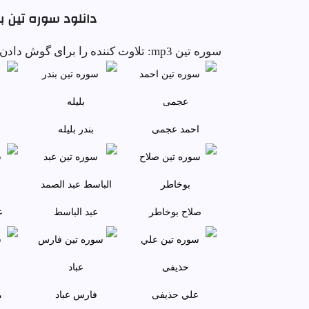
دانلود سوره تين ب
سوره تين mp3: تلاوت کننده را برای گوش دادن انتخاب کنید و کامل سوره تين را با کیفیت بالا دانلود کنید.
احمد عجمى
بندر بليله
صلاح بوخاطر
عبد الباسط
ع
علي حذيفی
فارس عباد
م