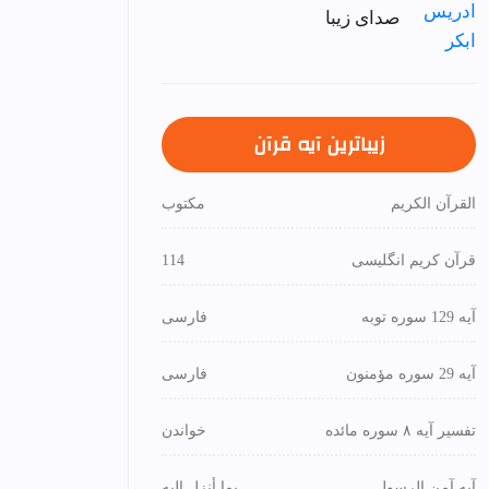
صدای زیبا
زیباترین آیه قرآن
القرآن الكريم
مكتوب
قرآن کریم انگلیسی
114
آیه 129 سوره توبه
فارسی
آیه 29 سوره مؤمنون
فارسی
تفسیر آیه ۸ سوره مائده
خواندن
آیه آمن الرسول
بما أنزل إليه