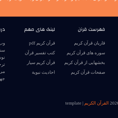
فهرست قرآن
لینک های مهم
درب
قاریان قرآن کریم
قرآن کریم pdf
وب 
سنت
سوره های قرآن کریم
کتب تفسیر قرآن
نوش
بخشهایی از قرآن کریم
قرآن کریم سیار
ترج
می 
صفحات قرآن کریم
احاديث نبوية
جها
202
القرآن الكريم
| template