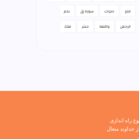
فتح
حجرات
سوره ق
نجم
الرحمن
واقعه
حشر
ملك
 راه اندازی
 خداوند متعال