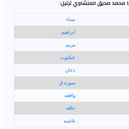
ا محمد صديق المنشاوي ترتيل:
نساء
ابراهيم
مريم
عنكبوت
دخان
سوره ق
واقعه
حاقه
غاشيه