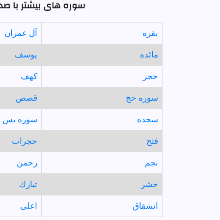
سوره های بیشتر با صد
بقره
آل عمران
مائده
يوسف
حجر
كهف
سوره حج
قصص
سجده
سوره يس
فتح
حجرات
نجم
رحمن
حشر
تبارك
انشقاق
اعلى