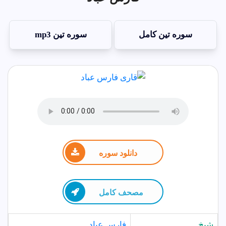
سوره تين کامل
سوره تين mp3
دانلود سوره
مصحف كامل
شيخ
فارس عباد