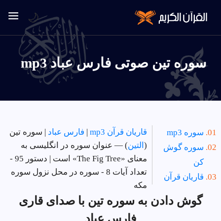
🌙
سوره تين صوتی فارس عباد mp3
قاریان قرآن mp3
|
فارس عباد
| سوره تين
سوره mp3
(
التين
) — عنوان سوره در انگلیسی به
سوره گوش
معنای «The Fig Tree» است | دستور 95 -
کن
تعداد آیات 8 - سوره در
محل نزول سوره
قاریان قرآن
مکه
گوش دادن به سوره تين با صدای قاری
فارس عباد