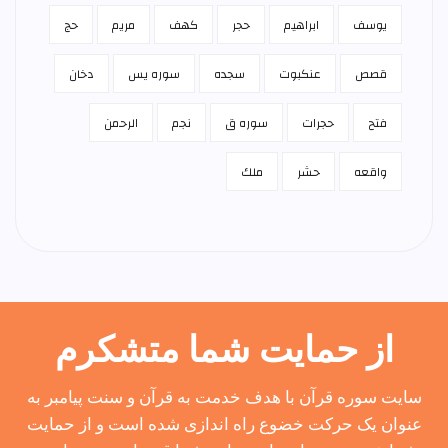
يوسف
ابراهيم
حجر
كهف
مريم
حج
قصص
عنكبوت
سجده
سوره يس
دخان
فتح
حجرات
سوره ق
نجم
الرحمن
واقعه
حشر
ملك
از حمایت شما متشکرم
سایت سوره قرآن با هدف خدمت به قرآن و سنت پیامبر به
عنوان یک حرکت خضوع راه اندازی شده است و از حمایت