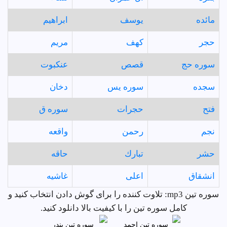
مائده
يوسف
ابراهيم
حجر
كهف
مريم
سوره حج
قصص
عنكبوت
سجده
سوره يس
دخان
فتح
حجرات
سوره ق
نجم
رحمن
واقعه
حشر
تبارك
حاقه
انشقاق
اعلى
غاشيه
سوره تين mp3: تلاوت کننده را برای گوش دادن انتخاب کنید و
کامل سوره تين را با کیفیت بالا دانلود کنید.