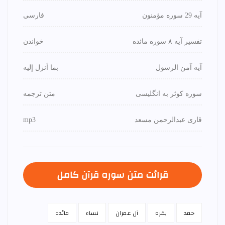
آیه 29 سوره مؤمنون
فارسی
تفسیر آیه ۸ سوره مائده
خواندن
آیه آمن الرسول
بما أنزل إليه
سوره کوثر به انگلیسی
متن ترجمه
قاری عبدالرحمن مسعد
mp3
قرائت متن سوره قرآن كامل
حمد
بقره
آل عمران
نساء
مائده