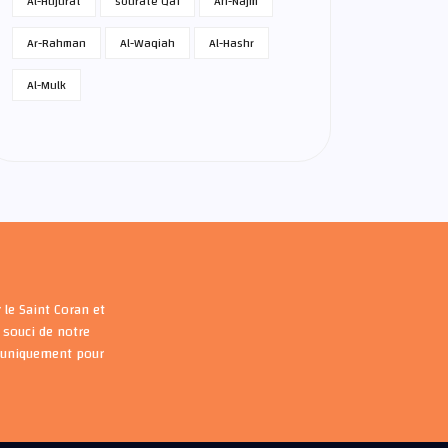
Al-Hujurat
sourate Qaf
An-Najm
Ar-Rahman
Al-Waqiah
Al-Hashr
Al-Mulk
 le Saint Coran et
souci de notre
s uniquement pour