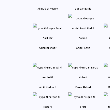
Ahmed El Agamy
Bandar Balila
Salah Bukhatir
Abdul Basit
Ali Al Hudhaifi
Fares Abbad
M