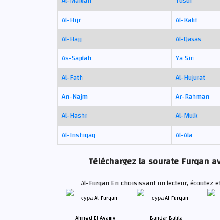
Al-Maidah
Yusuf
Al-Hijr
Al-Kahf
Al-Hajj
Al-Qasas
As-Sajdah
Ya Sin
Al-Fath
Al-Hujurat
An-Najm
Ar-Rahman
Al-Hashr
Al-Mulk
Al-Inshiqaq
Al-Ala
Téléchargez la sourate Furqan ave
Al-Furqan En choisissant un lecteur, écoutez e