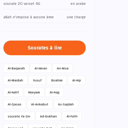
sourate 20 verset 46
en arabe
allah n'impose à aucune âme
une charge
Sourates à lire
Al-Baqarah
Al-Imran
An-Nisa
Al-Maidah
Yusuf
Ibrahim
Al-Hijr
Al-Kahf
Maryam
Al-Hajj
Al-Qasas
Al-Ankabut
As-Sajdah
sourate Ya Sin
Ad-Dukhan
Al-Fath