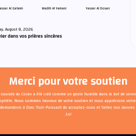
asser Al Qatami
Wadih Al Yamani
Yasser Al Dosari
ay, August 8, 2026
ler dans vos prières sincères
Merci pour votre soutien
 sourate du Coran a été créé comme un geste humble dans le but de servir
rophète. Nous sommes heureux de votre soutien et nous apprécions votre 
 demandons à Dieu Tout-Puissant de acceptez-nous et faites nos œuvre
Lui.