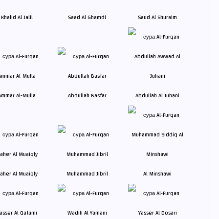
Khalid Al Jalil
Saad Al Ghamdi
Saud Al Shuraim
Ammar Al-Mulla
Abdullah Basfar
Abdullah Al Juhani
aher Al Muaiqly
Muhammad Jibril
Al Minshawi