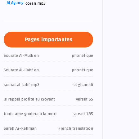
coran mp3
Pages importantes
Sourate Al-Mulk en
phonétique
Sourate Al-Kahf en
phonétique
sourat al kahf mp3
el ghamidi
le rappel profite au croyant
verset 55
toute ame goutera a la mort
verset 185
Surah Ar-Rahman
French translation