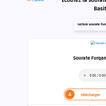
Écoutez la sourat
Cheikhs
Basi
Lecture sourate Fur
Sourate Furqan
télécharger