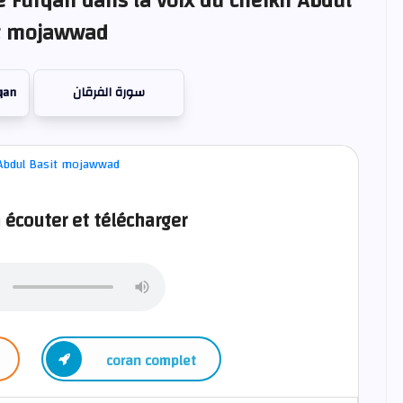
e Furqan dans la voix du cheikh Abdul
t mojawwad
qan
سورة الفرقان
 écouter et télécharger
coran complet