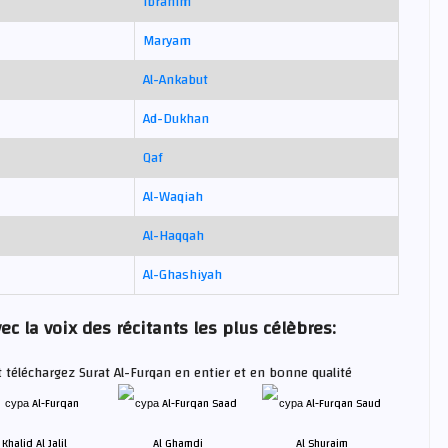
Ibrahim
Maryam
Al-Ankabut
Ad-Dukhan
Qaf
Al-Waqiah
Al-Haqqah
Al-Ghashiyah
c la voix des récitants les plus célèbres:
t téléchargez Surat Al-Furqan en entier et en bonne qualité