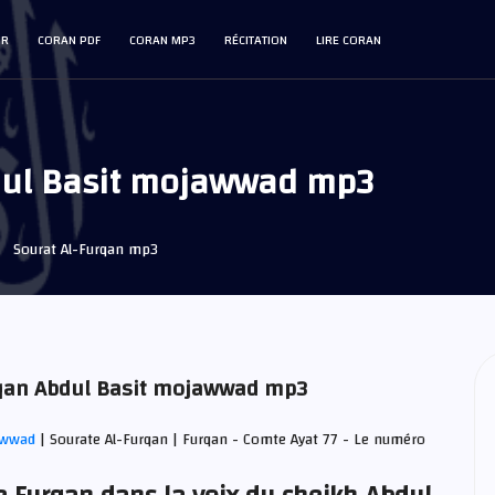
IR
CORAN PDF
CORAN MP3
RÉCITATION
LIRE CORAN
dul Basit mojawwad mp3
Sourat Al-Furqan mp3
urqan Abdul Basit mojawwad mp3
jawwad
| Sourate Al-Furqan | Furqan - Comte Ayat 77 - Le numéro