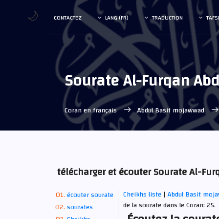
🌙
CONTACTEZ
LANG (FR)
TRADUCTION
TAFS
Sourate Al-Furqan Ab
Coran en français
Abdul Basit mojawwad
télécharger et écouter Sourate Al-F
Cheikhs liste
|
Abdul Basit mo
écouter sourate
de la sourate dans le Coran: 25.
sourates