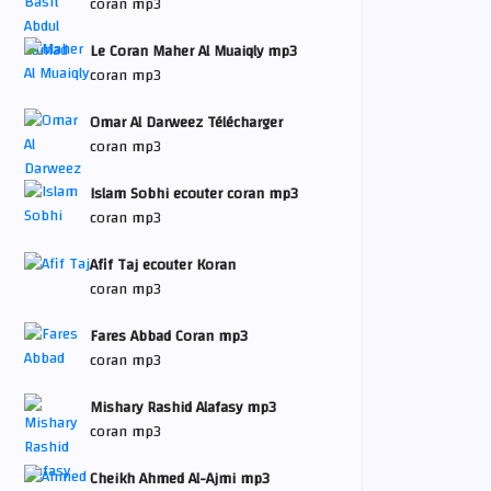
coran mp3
Le Coran Maher Al Muaiqly mp3
coran mp3
Omar Al Darweez Télécharger
coran mp3
Islam Sobhi ecouter coran mp3
coran mp3
Afif Taj ecouter Koran
coran mp3
Fares Abbad Coran mp3
coran mp3
Mishary Rashid Alafasy mp3
coran mp3
Cheikh Ahmed Al-Ajmi mp3