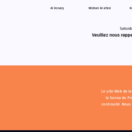
Al Hosary
Mishari Al-afasi
N
Saturd
Veuillez nous rappe
Le site Web de la
la Sunna du P
continuité. Nous