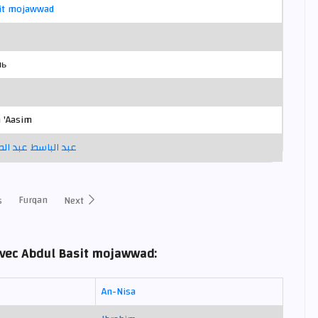
sit mojawwad
ль
 'Aasim
عبد الباسط عبد ا
Furqan
s
Next
avec Abdul Basit mojawwad:
An-Nisa