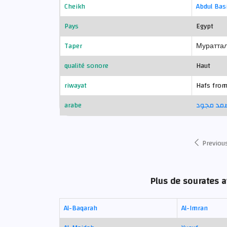
Cheikh
Abdul Ba
Pays
Egypt
Taper
Муратта
qualité sonore
Haut
riwayat
Hafs from
arabe
لصمد مجود
Previou
Plus de sourates 
Al-Baqarah
Al-Imran