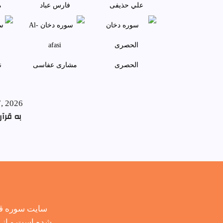
علي حذيفی
فارس عباد
م
الحصری
مشاری عفاسی
ن
7, 2026
به قرآن
سایت سوره قر
شده است و از ح