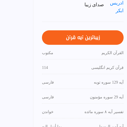
صدای زیبا
زیباترین آیه قرآن
القرآن الكريم
مكتوب
قرآن کریم انگلیسی
114
آیه 129 سوره توبه
فارسی
آیه 29 سوره مؤمنون
فارسی
تفسیر آیه ۸ سوره مائده
خواندن
آیه آمن الرسول
بما أنزل إليه