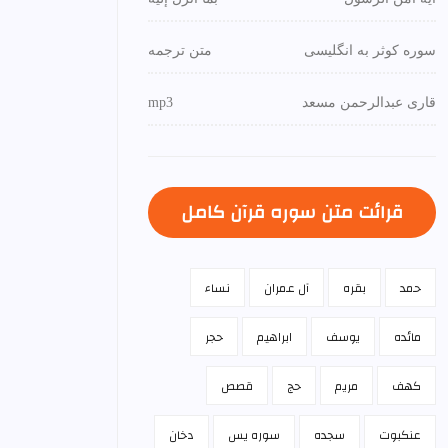
سوره کوثر به انگلیسی
متن ترجمه
قاری عبدالرحمن مسعد
mp3
قرائت متن سوره قرآن كامل
حمد
بقره
آل عمران
نساء
مائده
يوسف
ابراهيم
حجر
كهف
مريم
حج
قصص
عنكبوت
سجده
سوره يس
دخان