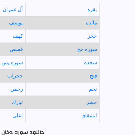
بقره
آل عمران
مائده
يوسف
حجر
كهف
سوره حج
قصص
سجده
سوره يس
فتح
حجرات
نجم
رحمن
حشر
تبارك
انشقاق
اعلى
دانلود سوره دخان ب