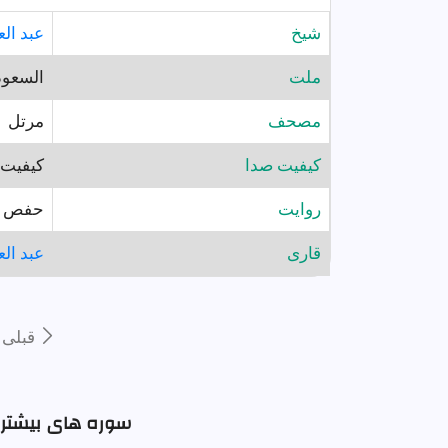
شيخ
عبد الع
ملت
السعود
مصحف
مرتل
کیفیت صدا
کیفیت ب
روايت
حفص ع
قارى
عبد الع
قبلى
سوره های بیشتر با