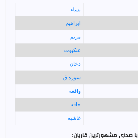
نساء
ابراهيم
مريم
عنكبوت
دخان
سوره ق
واقعه
حاقه
غاشيه
ا صدای مشهورترین قاریان: