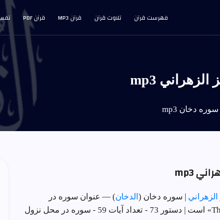
فهرست قرآن
تلاوت قرآن
قرآن MP3
قرآن PDF
تفسی
لزهراني mp3
وره دخان mp3
ني mp3
 الزهراني
| سوره دخان (
الدخان
) — عنوان سوره در
محل نزول