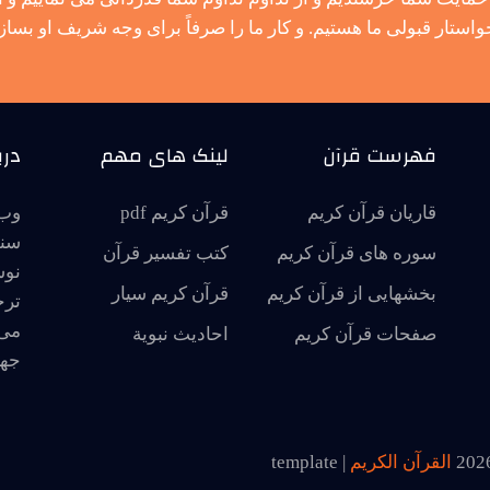
واستار قبولی ما هستیم. و کار ما را صرفاً برای وجه شریف او بساز.
فهرست قرآن
لینک های مهم
درب
قاریان قرآن کریم
قرآن کریم pdf
وب 
سنت
سوره های قرآن کریم
کتب تفسیر قرآن
نوش
بخشهایی از قرآن کریم
قرآن کریم سیار
ترج
می 
صفحات قرآن کریم
احاديث نبوية
جها
202
القرآن الكريم
| template