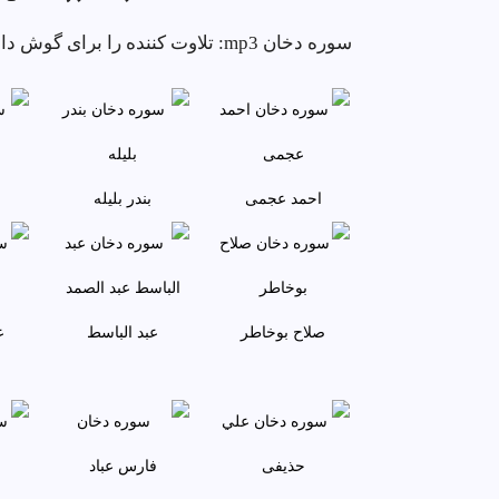
سوره دخان mp3: تلاوت کننده را برا
احمد عجمى
بندر بليله
صلاح بوخاطر
عبد الباسط
ع