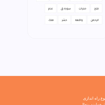
فتح
حجرات
سوره ق
نجم
الرحمن
واقعه
حشر
ملك
 راه اندازی
 خداوند متعال