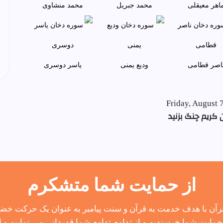
اهر معيقلی
محمد جبريل
محمد منشاوی
اصر قطامی
وديع يمنی
ياسر دوسری
Friday, August 
 کریم چنگ بزنید
از حمایت شما متشکرم
آن با هدف خدمت به قرآن و سنت پیامبر به عنوان یک حرکت خضوع
مایت شما خرسندیم و از تداوم تداوم شما قدردانی می نماییم و از