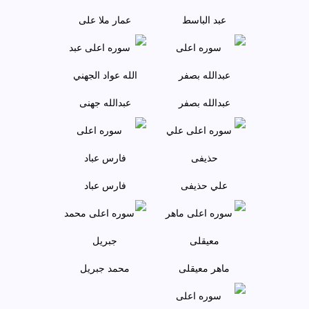
عبد الباسط
عمار ملا علی
عبدالله بصفر
عبدالله جهنی
علي حذيفی
فارس عباد
ماهر معيقلی
محمد جبريل