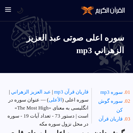
🌙
سوره اعلى صوتی عبد العزيز
الزهراني mp3
قاریان قرآن mp3
|
عبد العزيز الزهراني
|
سوره mp3
سوره اعلى (
الأعلى
) — عنوان سوره در
سوره گوش
انگلیسی به معنای «The Most High»
کن
است | دستور 73 - تعداد آیات 19 - سوره
قاریان قرآن
در
محل نزول سوره مکه