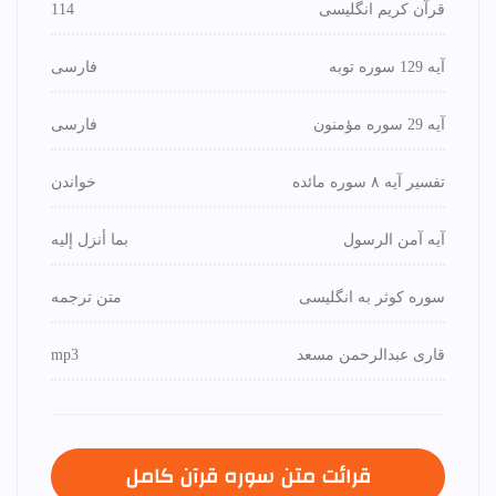
قرآن کریم انگلیسی
114
آیه 129 سوره توبه
فارسی
آیه 29 سوره مؤمنون
فارسی
تفسیر آیه ۸ سوره مائده
خواندن
آیه آمن الرسول
بما أنزل إليه
سوره کوثر به انگلیسی
متن ترجمه
قاری عبدالرحمن مسعد
mp3
قرائت متن سوره قرآن كامل