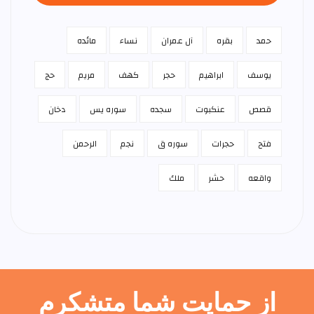
حمد
بقره
آل عمران
نساء
مائده
يوسف
ابراهيم
حجر
كهف
مريم
حج
قصص
عنكبوت
سجده
سوره يس
دخان
فتح
حجرات
سوره ق
نجم
الرحمن
واقعه
حشر
ملك
از حمایت شما متشکرم