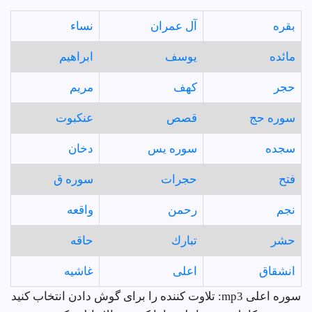
بقره
آل عمران
نساء
مائده
يوسف
ابراهيم
حجر
كهف
مريم
سوره حج
قصص
عنكبوت
سجده
سوره يس
دخان
فتح
حجرات
سوره ق
نجم
رحمن
واقعه
حشر
تبارك
حاقه
انشقاق
اعلى
غاشيه
سوره اعلى mp3: تلاوت کننده را برای گوش دادن انتخاب کنید