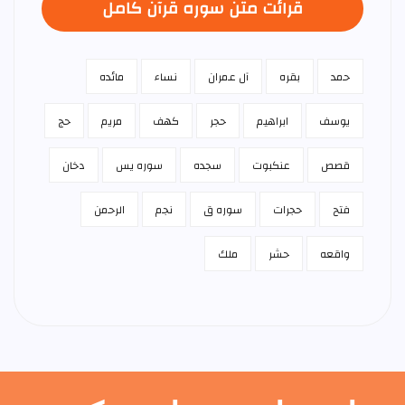
قرائت متن سوره قرآن كامل
حمد
بقره
آل عمران
نساء
مائده
يوسف
ابراهيم
حجر
كهف
مريم
حج
قصص
عنكبوت
سجده
سوره يس
دخان
فتح
حجرات
سوره ق
نجم
الرحمن
واقعه
حشر
ملك