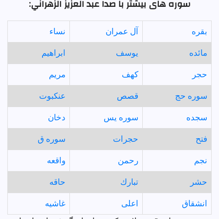
سوره های بیشتر با صدا عبد العزيز الزهراني:
بقره
آل عمران
نساء
مائده
يوسف
ابراهيم
حجر
كهف
مريم
سوره حج
قصص
عنكبوت
سجده
سوره يس
دخان
فتح
حجرات
سوره ق
نجم
رحمن
واقعه
حشر
تبارك
حاقه
انشقاق
اعلى
غاشيه