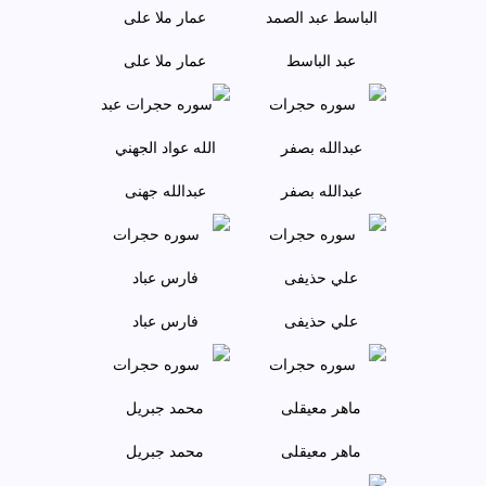
عبد الباسط
عمار ملا علی
عبدالله بصفر
عبدالله جهنی
علي حذيفی
فارس عباد
ماهر معيقلی
محمد جبريل