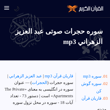
🌙
سوره حجرات صوتی عبد العزيز
الزهراني mp3
قاریان قرآن mp3
|
عبد العزيز الزهراني
|
سوره mp3
سوره حجرات (
الحجرات
) — عنوان
سوره گوش
سوره در انگلیسی به معنای «The Private
کن
Apartments» است | دستور 73 - تعداد
قاریان قرآن
آیات 18 - سوره در
محل نزول سوره
مدینه