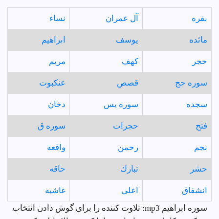
بقره
آل عمران
نساء
مائده
يوسف
ابراهيم
حجر
كهف
مريم
سوره حج
قصص
عنكبوت
سجده
سوره يس
دخان
فتح
حجرات
سوره ق
نجم
رحمن
واقعه
حشر
تبارك
حاقه
انشقاق
اعلى
غاشيه
سوره ابراهيم mp3: تلاوت کننده را برای گوش دادن انتخاب