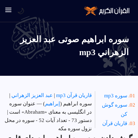
🌙
سوره ابراهيم صوتی عبد العزيز
الزهراني mp3
قاریان قرآن mp3
|
عبد العزيز الزهراني
|
سوره mp3
سوره ابراهيم (
إبراهيم
) — عنوان سوره
سوره گوش
در انگلیسی به معنای «Abraham» است |
کن
دستور 73 - تعداد آیات 52 - سوره در
محل
قاریان قرآن
نزول سوره مکه