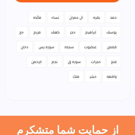
حمد
بقره
آل عمران
نساء
مائده
يوسف
ابراهيم
حجر
كهف
مريم
حج
قصص
عنكبوت
سجده
سوره يس
دخان
فتح
حجرات
سوره ق
نجم
الرحمن
واقعه
حشر
ملك
از حمایت شما متشکرم