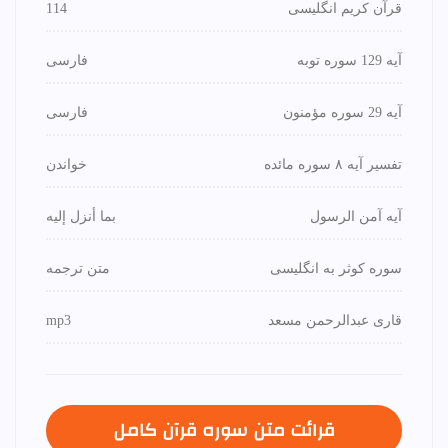
قرآن کریم انگلیسی
114
آیه 129 سوره توبه
فارسی
آیه 29 سوره مؤمنون
فارسی
تفسیر آیه ۸ سوره مائده
خواندن
آیه آمن الرسول
بما أنزل إليه
سوره کوثر به انگلیسی
متن ترجمه
قاری عبدالرحمن مسعد
mp3
قرائت متن سوره قرآن كامل