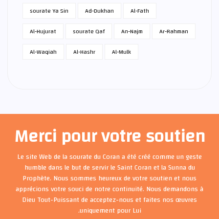
sourate Ya Sin
Ad-Dukhan
Al-Fath
Al-Hujurat
sourate Qaf
An-Najm
Ar-Rahman
Al-Waqiah
Al-Hashr
Al-Mulk
Merci pour votre soutien
Le site Web de la sourate du Coran a été créé comme un geste
humble dans le but de servir le Saint Coran et la Sunna du
Prophète. Nous sommes heureux de votre soutien et nous
apprécions votre souci de notre continuité. Nous demandons à
Dieu Tout-Puissant de acceptez-nous et faites nos œuvres
uniquement pour Lui.