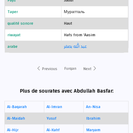
Pays
Saudi
Taper
Муратталь
qualité sonore
Haut
riwayat
Hafs from 'Aasim
arabe
عبد الله بصفر
Furqan
Previous
Next
Plus de sourates avec Abdullah Basfar:
Al-Baqarah
Al-Imran
An-Nisa
Al-Maidah
Yusuf
Ibrahim
Al-Hijr
Al-Kahf
Maryam