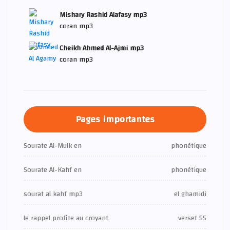
Mishary Rashid Alafasy mp3
coran mp3
Cheikh Ahmed Al-Ajmi mp3
coran mp3
Pages importantes
Sourate Al-Mulk en
phonétique
Sourate Al-Kahf en
phonétique
sourat al kahf mp3
el ghamidi
le rappel profite au croyant
verset 55