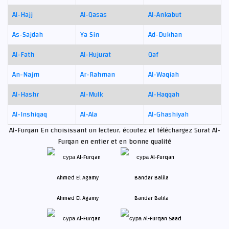
Al-Hajj
Al-Qasas
Al-Ankabut
As-Sajdah
Ya Sin
Ad-Dukhan
Al-Fath
Al-Hujurat
Qaf
An-Najm
Ar-Rahman
Al-Waqiah
Al-Hashr
Al-Mulk
Al-Haqqah
Al-Inshiqaq
Al-Ala
Al-Ghashiyah
Al-Furqan En choisissant un lecteur, écoutez et téléchargez Surat Al-
Furqan en entier et en bonne qualité
Ahmed El Agamy
Bandar Balila