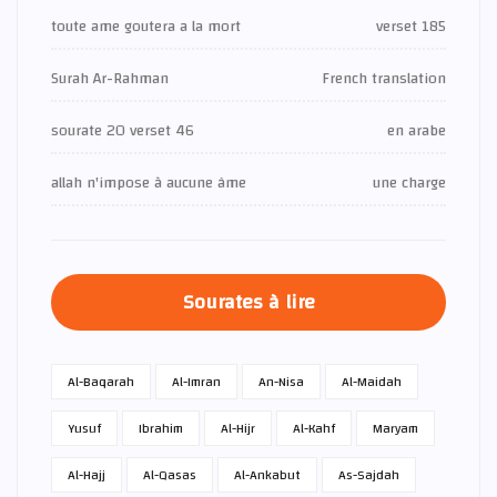
toute ame goutera a la mort
verset 185
Surah Ar-Rahman
French translation
sourate 20 verset 46
en arabe
allah n'impose à aucune âme
une charge
Sourates à lire
Al-Baqarah
Al-Imran
An-Nisa
Al-Maidah
Yusuf
Ibrahim
Al-Hijr
Al-Kahf
Maryam
Al-Hajj
Al-Qasas
Al-Ankabut
As-Sajdah