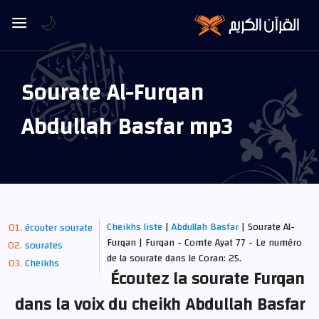
🌙
Sourate Al-Furqan
Abdullah Basfar mp3
Cheikhs liste
|
Abdullah Basfar
| Sourate Al-
écouter sourate
Furqan | Furqan - Comte Ayat 77 - Le numéro
sourates
de la sourate dans le Coran: 25.
Cheikhs
Écoutez la sourate Furqan
dans la voix du cheikh Abdullah Basfar