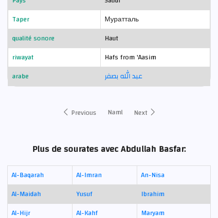
Pays
Saudi
Taper
Муратталь
qualité sonore
Haut
riwayat
Hafs from 'Aasim
arabe
عبد الله بصفر
Naml
Previous
Next
Plus de sourates avec Abdullah Basfar:
Al-Baqarah
Al-Imran
An-Nisa
Al-Maidah
Yusuf
Ibrahim
Al-Hijr
Al-Kahf
Maryam