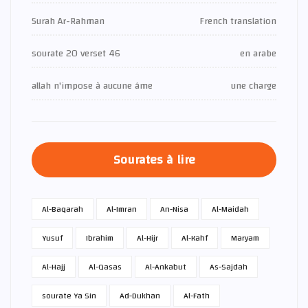
Surah Ar-Rahman
French translation
sourate 20 verset 46
en arabe
allah n'impose à aucune âme
une charge
Sourates à lire
Al-Baqarah
Al-Imran
An-Nisa
Al-Maidah
Yusuf
Ibrahim
Al-Hijr
Al-Kahf
Maryam
Al-Hajj
Al-Qasas
Al-Ankabut
As-Sajdah
sourate Ya Sin
Ad-Dukhan
Al-Fath