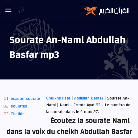
🌙
Sourate An-Naml Abdullah
Basfar mp3
Cheikhs liste
|
Abdullah Basfar
| Sourate An-
écouter sourate
Naml | Naml - Comte Ayat 93 - Le numéro de
sourates
la sourate dans le Coran: 27.
Cheikhs
Écoutez la sourate Naml
dans la voix du cheikh Abdullah Basfar