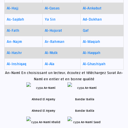
Al-Hajj
Al-Qasas
Al-Ankabut
As-Sajdah
Ya Sin
Ad-Dukhan
Al-Fath
Al-Hujurat
Qaf
An-Najm
Ar-Rahman
Al-Waqiah
Al-Hashr
Al-Mulk
Al-Haqqah
Al-Inshiqaq
Al-Ala
Al-Ghashiyah
An-Naml En choisissant un lecteur, écoutez et téléchargez Surat An-
Naml en entier et en bonne qualité
Ahmed El Agamy
Bandar Balila