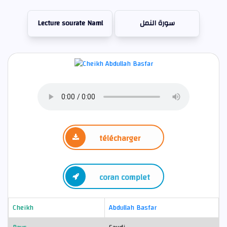
Lecture sourate Naml
سورة النمل
télécharger
coran complet
Cheikh
Abdullah Basfar