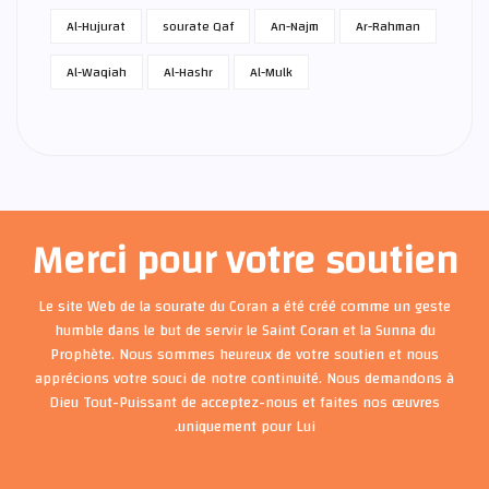
Al-Hujurat
sourate Qaf
An-Najm
Ar-Rahman
Al-Waqiah
Al-Hashr
Al-Mulk
Merci pour votre soutien
Le site Web de la sourate du Coran a été créé comme un geste
humble dans le but de servir le Saint Coran et la Sunna du
Prophète. Nous sommes heureux de votre soutien et nous
apprécions votre souci de notre continuité. Nous demandons à
Dieu Tout-Puissant de acceptez-nous et faites nos œuvres
uniquement pour Lui.