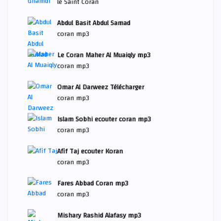
le Saint Coran
Abdul Basit Abdul Samad
coran mp3
Le Coran Maher Al Muaiqly mp3
coran mp3
Omar Al Darweez Télécharger
coran mp3
Islam Sobhi ecouter coran mp3
coran mp3
Afif Taj ecouter Koran
coran mp3
Fares Abbad Coran mp3
coran mp3
Mishary Rashid Alafasy mp3