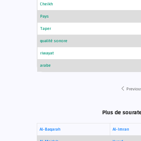
Cheikh
Pays
Taper
qualité sonore
riwayat
arabe
Previou
Plus de sourat
Al-Baqarah
Al-Imran