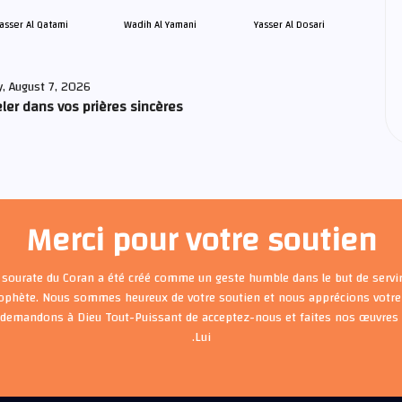
asser Al Qatami
Wadih Al Yamani
Yasser Al Dosari
y, August 7, 2026
ler dans vos prières sincères
Merci pour votre soutien
 sourate du Coran a été créé comme un geste humble dans le but de servir
rophète. Nous sommes heureux de votre soutien et nous apprécions votre 
 demandons à Dieu Tout-Puissant de acceptez-nous et faites nos œuvre
Lui.