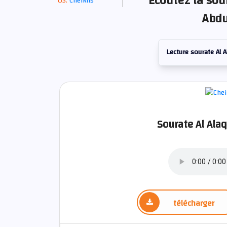
Écoutez la sou
Cheikhs
Abdu
Lecture sourate Al A
Sourate Al Alaq
télécharger