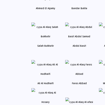
Ahmed El Agamy
Bandar Balila
Salah Bukhatir
Abdul Basit
Ali Al Hudhaifi
Fares Abbad
M