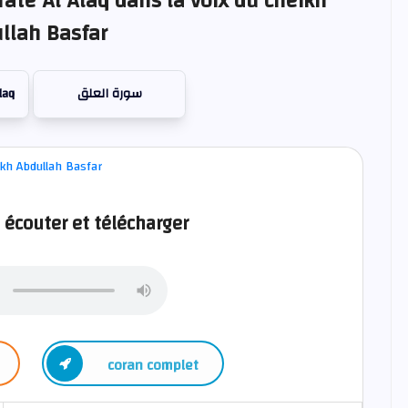
rate Al Alaq dans la voix du cheikh
llah Basfar
laq
سورة العلق
 écouter et télécharger
coran complet