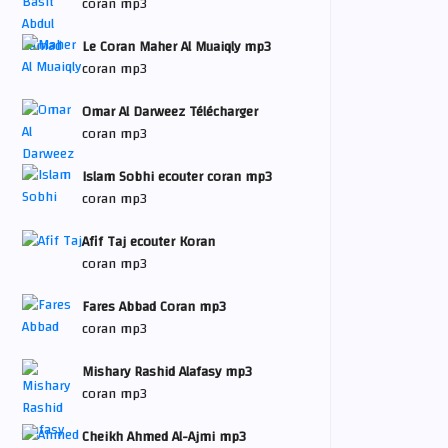
coran mp3
Le Coran Maher Al Muaiqly mp3
coran mp3
Omar Al Darweez Télécharger
coran mp3
Islam Sobhi ecouter coran mp3
coran mp3
Afif Taj ecouter Koran
coran mp3
Fares Abbad Coran mp3
coran mp3
Mishary Rashid Alafasy mp3
coran mp3
Cheikh Ahmed Al-Ajmi mp3