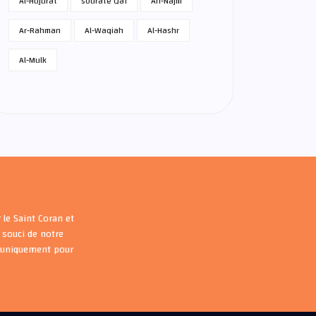
Al-Hujurat
sourate Qaf
An-Najm
Ar-Rahman
Al-Waqiah
Al-Hashr
Al-Mulk
 le Saint Coran et
souci de notre
s uniquement pour