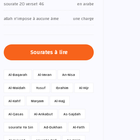
sourate 20 verset 46
en arabe
allah n'impose à aucune âme
une charge
Sourates à lire
Al-Baqarah
Al-Imran
An-Nisa
Al-Maidah
Yusuf
Ibrahim
Al-Hijr
Al-Kahf
Maryam
Al-Hajj
Al-Qasas
Al-Ankabut
As-Sajdah
sourate Ya Sin
Ad-Dukhan
Al-Fath