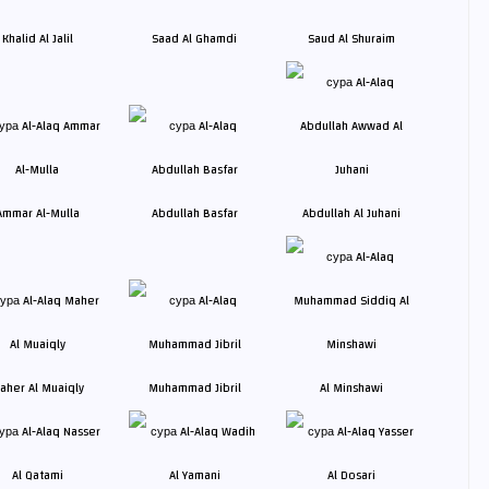
Khalid Al Jalil
Saad Al Ghamdi
Saud Al Shuraim
Ammar Al-Mulla
Abdullah Basfar
Abdullah Al Juhani
aher Al Muaiqly
Muhammad Jibril
Al Minshawi