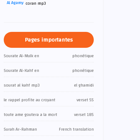
coran mp3
Pages importantes
Sourate Al-Mulk en
phonétique
Sourate Al-Kahf en
phonétique
sourat al kahf mp3
el ghamidi
le rappel profite au croyant
verset 55
toute ame goutera a la mort
verset 185
Surah Ar-Rahman
French translation