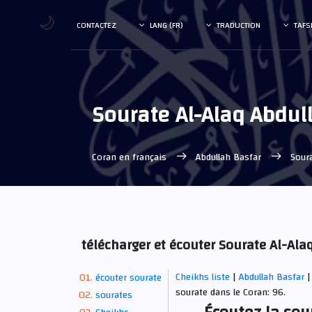
🌙
CONTACTEZ
LANG (FR)
TRADUCTION
TAFS
Sourate Al-Alaq Abdul
Coran en français
Abdullah Basfar
Soura
télécharger et écouter Sourate Al-Al
Cheikhs liste
|
Abdullah Basfar
|
écouter sourate
sourate dans le Coran: 96.
sourates