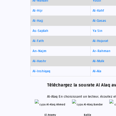
Al-Maidah
Yusuf
Al-Hijr
Al-Kahf
Al-Hajj
Al-Qasas
As-Sajdah
Ya Sin
Al-Fath
Al-Hujurat
An-Najm
Ar-Rahman
Al-Hashr
Al-Mulk
Al-Inshiqaq
Al-Ala
Téléchargez la sourate Al Alaq av
Al-Alaq En choisissant un lecteur, écoutez e