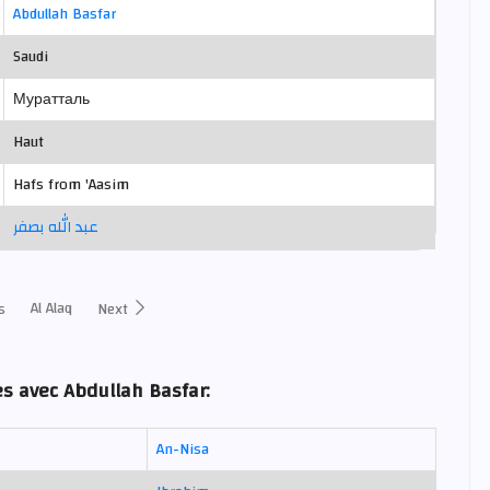
Abdullah Basfar
Saudi
Муратталь
Haut
Hafs from 'Aasim
عبد الله بصفر
Al Alaq
s
Next
es avec Abdullah Basfar:
An-Nisa