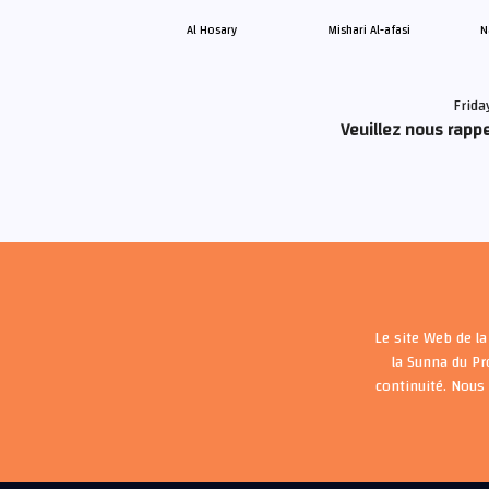
Al Hosary
Mishari Al-afasi
N
Frida
Veuillez nous rappe
Le site Web de la
la Sunna du P
continuité. Nous