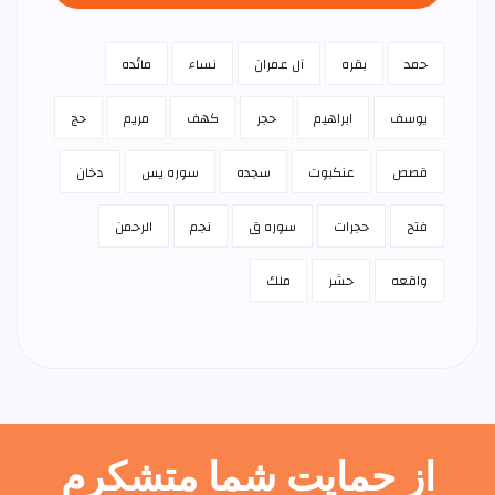
حمد
بقره
آل عمران
نساء
مائده
يوسف
ابراهيم
حجر
كهف
مريم
حج
قصص
عنكبوت
سجده
سوره يس
دخان
فتح
حجرات
سوره ق
نجم
الرحمن
واقعه
حشر
ملك
از حمایت شما متشکرم