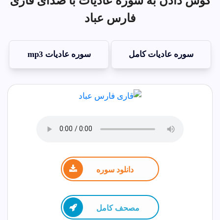
گوش دادن به سوره عاديات با صدای قاری
فارس عباد
سوره عاديات کامل
سوره عاديات mp3
دانلود سوره
مصحف كامل