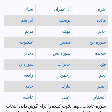
بقره
آل عمران
نساء
مائده
يوسف
ابراهيم
حجر
كهف
مريم
سوره حج
قصص
عنكبوت
سجده
سوره يس
دخان
فتح
حجرات
سوره ق
نجم
رحمن
واقعه
حشر
تبارك
حاقه
انشقاق
اعلى
غاشيه
سوره عاديات mp3: تلاوت کننده را برای گوش دادن انتخاب