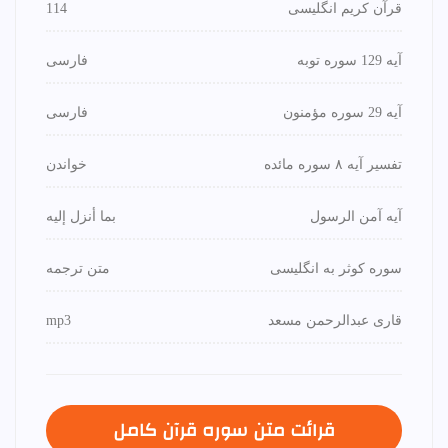
قرآن کریم انگلیسی
114
آیه 129 سوره توبه
فارسی
آیه 29 سوره مؤمنون
فارسی
تفسیر آیه ۸ سوره مائده
خواندن
آیه آمن الرسول
بما أنزل إليه
سوره کوثر به انگلیسی
متن ترجمه
قاری عبدالرحمن مسعد
mp3
قرائت متن سوره قرآن كامل