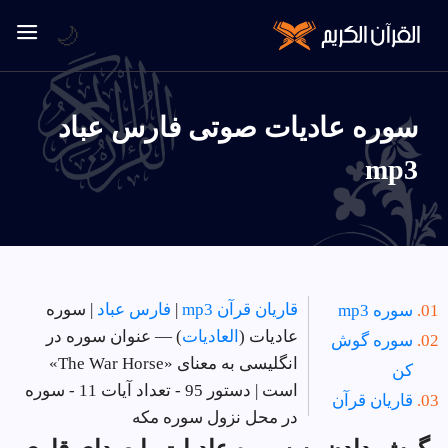
🌙
سوره عاديات صوتی فارس عباد
mp3
قاریان قرآن mp3
|
فارس عباد
| سوره
سوره mp3
عاديات (
العاديات
) — عنوان سوره در
سوره گوش
انگلیسی به معنای «The War Horse»
کن
است | دستور 95 - تعداد آیات 11 - سوره
قاریان قرآن
در
محل نزول سوره مکه