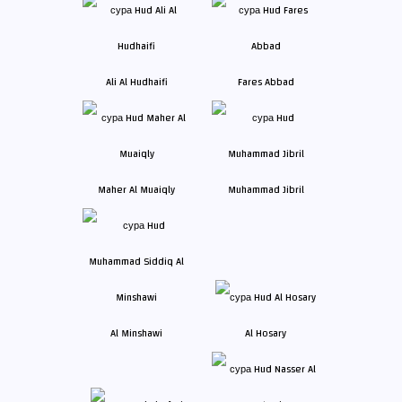
Ali Al Hudhaifi
Fares Abbad
Maher Al Muaiqly
Muhammad Jibril
Al Minshawi
Al Hosary