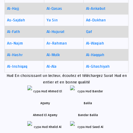
Al-Hajj
Al-Qasas
Al-Ankabut
As-Sajdah
Ya Sin
Ad-Dukhan
Al-Fath
Al-Hujurat
Qaf
An-Najm
Ar-Rahman
Al-Waqiah
Al-Hashr
Al-Mulk
Al-Haqqah
Al-Inshiqaq
Al-Ala
Al-Ghashiyah
Hud En choisissant un lecteur, écoutez et téléchargez Surat Hud en
entier et en bonne qualité
Ahmed El Agamy
Bandar Balila