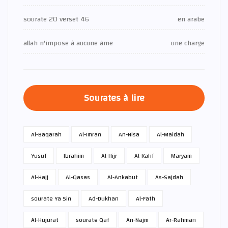
sourate 20 verset 46
en arabe
allah n'impose à aucune âme
une charge
Sourates à lire
Al-Baqarah
Al-Imran
An-Nisa
Al-Maidah
Yusuf
Ibrahim
Al-Hijr
Al-Kahf
Maryam
Al-Hajj
Al-Qasas
Al-Ankabut
As-Sajdah
sourate Ya Sin
Ad-Dukhan
Al-Fath
Al-Hujurat
sourate Qaf
An-Najm
Ar-Rahman