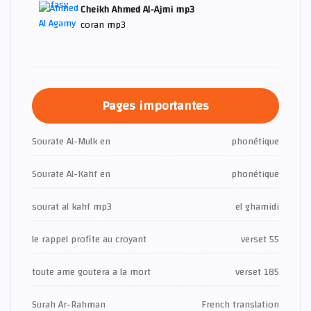
Cheikh Ahmed Al-Ajmi mp3
coran mp3
Pages importantes
Sourate Al-Mulk en
phonétique
Sourate Al-Kahf en
phonétique
sourat al kahf mp3
el ghamidi
le rappel profite au croyant
verset 55
toute ame goutera a la mort
verset 185
Surah Ar-Rahman
French translation