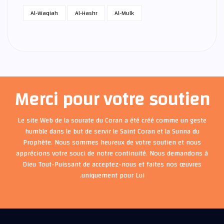
Al-Waqiah
Al-Hashr
Al-Mulk
Merci pour votre soutien
Le site Web de la sourate du Coran a été créé comme un geste
humble dans le but de servir le Saint Coran et la Sunna du
Prophète. Nous sommes heureux de votre soutien et nous
apprécions votre souci de notre continuité. Nous demandons à
Dieu Tout-Puissant de acceptez-nous et faites nos œuvres
uniquement pour Lui.