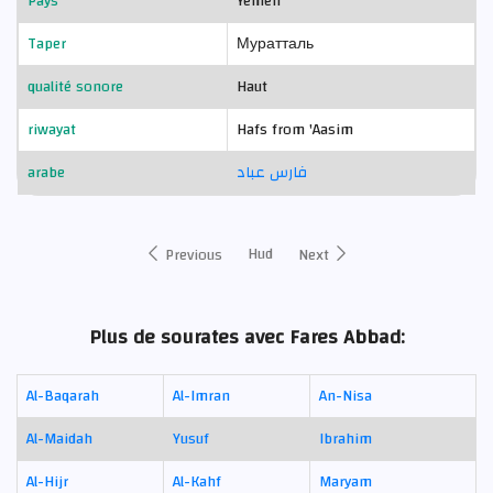
Pays
Yemen
Taper
Муратталь
qualité sonore
Haut
riwayat
Hafs from 'Aasim
arabe
فارس عباد
Hud
Previous
Next
Plus de sourates avec Fares Abbad:
Al-Baqarah
Al-Imran
An-Nisa
Al-Maidah
Yusuf
Ibrahim
Al-Hijr
Al-Kahf
Maryam