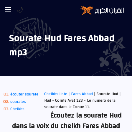
🌙
Sourate Hud Fares Abbad
mp3
Cheikhs liste
|
Fares Abbad
| Sourate Hud |
écouter sourate
Hud - Comte Ayat 123 - Le numéro de la
sourates
sourate dans le Coran: 11.
Cheikhs
Écoutez la sourate Hud
dans la voix du cheikh Fares Abbad