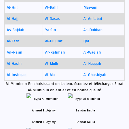
Al-Hijr
Al-Kahf
Maryam
Al-Hajj
Al-Qasas
Al-Ankabut
As-Sajdah
Ya Sin
Ad-Dukhan
Al-Fath
Al-Hujurat
Qaf
An-Najm
Ar-Rahman
Al-Waqiah
Al-Hashr
Al-Mulk
Al-Haqqah
Al-Inshiqaq
Al-Ala
Al-Ghashiyah
Al-Muminun En choisissant un lecteur, écoutez et téléchargez Surat
Al-Muminun en entier et en bonne qualité
Ahmed El Agamy
Bandar Balila