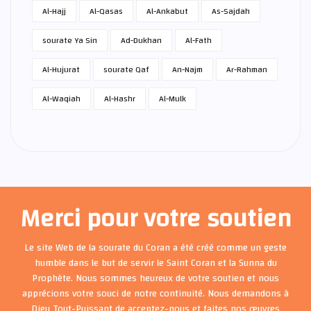
Al-Hajj
Al-Qasas
Al-Ankabut
As-Sajdah
sourate Ya Sin
Ad-Dukhan
Al-Fath
Al-Hujurat
sourate Qaf
An-Najm
Ar-Rahman
Al-Waqiah
Al-Hashr
Al-Mulk
Merci pour votre soutien
Le site Web de la sourate du Coran a été créé comme un geste
humble dans le but de servir le Saint Coran et la Sunna du
Prophète. Nous sommes heureux de votre soutien et nous
apprécions votre souci de notre continuité. Nous demandons à
Dieu Tout-Puissant de acceptez-nous et faites nos œuvres