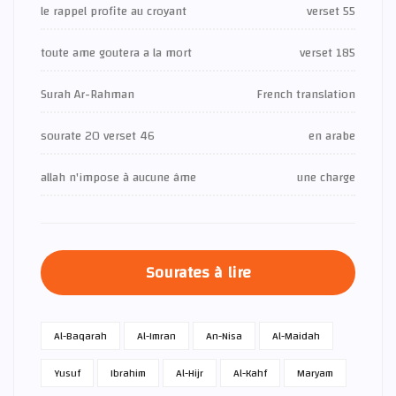
le rappel profite au croyant
verset 55
toute ame goutera a la mort
verset 185
Surah Ar-Rahman
French translation
sourate 20 verset 46
en arabe
allah n'impose à aucune âme
une charge
Sourates à lire
Al-Baqarah
Al-Imran
An-Nisa
Al-Maidah
Yusuf
Ibrahim
Al-Hijr
Al-Kahf
Maryam