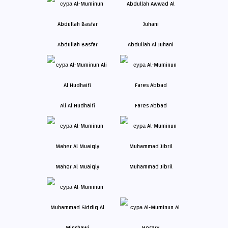
Abdullah Basfar
Abdullah Al Juhani
Ali Al Hudhaifi
Fares Abbad
Maher Al Muaiqly
Muhammad Jibril