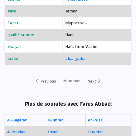
Pays
Yemen
Taper
Муратталь
qualité sonore
Haut
riwayat
Hafs from 'Aasim
arabe
فارس عباد
Muminun
Previous
Next
Plus de sourates avec Fares Abbad:
Al-Baqarah
Al-Imran
An-Nisa
Al-Maidah
Yusuf
Ibrahim