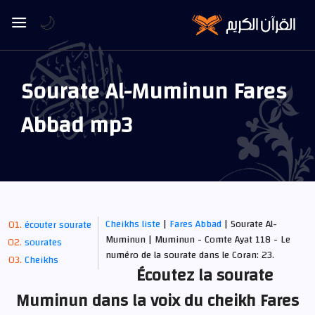
🌙
Sourate Al-Muminun Fares
Abbad mp3
Cheikhs liste
|
Fares Abbad
| Sourate Al-
écouter sourate
Muminun | Muminun - Comte Ayat 118 - Le
sourates
numéro de la sourate dans le Coran: 23.
Cheikhs
Écoutez la sourate
Muminun dans la voix du cheikh Fares