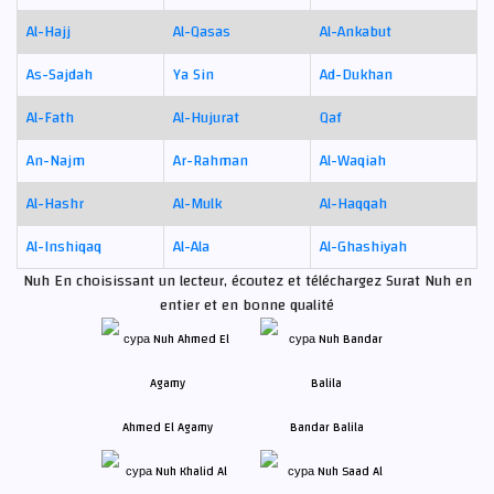
Al-Hajj
Al-Qasas
Al-Ankabut
As-Sajdah
Ya Sin
Ad-Dukhan
Al-Fath
Al-Hujurat
Qaf
An-Najm
Ar-Rahman
Al-Waqiah
Al-Hashr
Al-Mulk
Al-Haqqah
Al-Inshiqaq
Al-Ala
Al-Ghashiyah
Nuh En choisissant un lecteur, écoutez et téléchargez Surat Nuh en
entier et en bonne qualité
Ahmed El Agamy
Bandar Balila