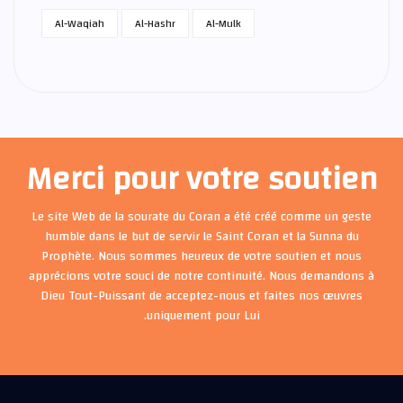
Al-Waqiah
Al-Hashr
Al-Mulk
Merci pour votre soutien
Le site Web de la sourate du Coran a été créé comme un geste
humble dans le but de servir le Saint Coran et la Sunna du
Prophète. Nous sommes heureux de votre soutien et nous
apprécions votre souci de notre continuité. Nous demandons à
Dieu Tout-Puissant de acceptez-nous et faites nos œuvres
uniquement pour Lui.