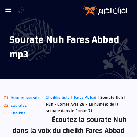
🌙
Sourate Nuh Fares Abbad
mp3
Cheikhs liste
|
Fares Abbad
| Sourate Nuh |
écouter sourate
Nuh - Comte Ayat 28 - Le numéro de la
sourates
sourate dans le Coran: 71.
Cheikhs
Écoutez la sourate Nuh
dans la voix du cheikh Fares Abbad