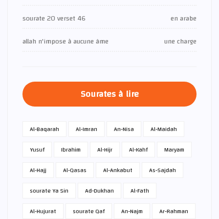
sourate 20 verset 46
en arabe
allah n'impose à aucune âme
une charge
Sourates à lire
Al-Baqarah
Al-Imran
An-Nisa
Al-Maidah
Yusuf
Ibrahim
Al-Hijr
Al-Kahf
Maryam
Al-Hajj
Al-Qasas
Al-Ankabut
As-Sajdah
sourate Ya Sin
Ad-Dukhan
Al-Fath
Al-Hujurat
sourate Qaf
An-Najm
Ar-Rahman