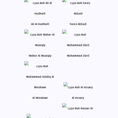
Ali Al Hudhaifi
Fares Abbad
Maher Al Muaiqly
Muhammad Jibril
Al Minshawi
Al Hosary