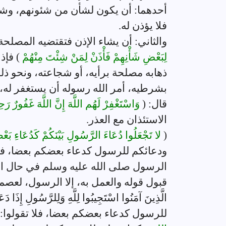
أحدهما: أن يكون لشأن من شئونهم، وشغ
فلا يؤذن له.
والثاني: أن يشاء الإذن فتقتضيه المصلحة
لِبَعْضِ شَأْنِهِمْ فَأْذَنْ لِمَنْ شِئْتَ مِنْهُمْ
) فإذ
ذهابه مصلحة برأيه، أو شجاعته، ونحو ذلك،
بشرطيه، أمر الله رسوله أن يستغفر له،
قال: (
وَاسْتَغْفِرْ لَهُم اللَّهَ إِنَّ اللَّهَ غَفُورٌ رَ
الاستئذان مع العذر.
(
لا تَجْعَلُوا دُعَاءَ الرَّسُولِ بَيْنَكُمْ كَدُعَاءِ بَع
ودعائكم للرسول كدعاء بعضكم بعضا، فإذا
الرسول صلى الله عليه وسلم في حال الص
قبول قوله والعمل به، إلا الرسول، لعصمته، و
الَّذِينَ آمَنُوا اسْتَجِيبُوا لِلَّهِ وَلِلرَّسُولِ إِ
للرسول كدعاء بعضكم بعضا، فلا تقولوا: