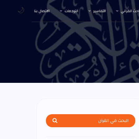
🌙
احث القرآني
التفاسير
الترجمات
الاتصال بنا