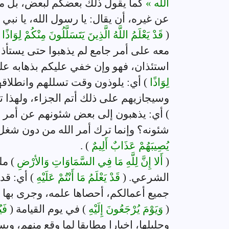
الله »
كما يقول ذلك بعضكم لبعض، بل م
عن غيره، أن يقال: يا رسول الله، يا نبي ا
(
قَدْ يَعْلَمُ اللَّهُ الَّذِينَ يَتَسَلَّلُونَ مِنْكُمْ لِوَاذًا
معه على أمر جامع لم يذهبوا حتى يستأذ
استئذان، فهو وإن خفي عليكم بذهابه على
لِوَاذًا
) أي: يلوذون وقت تسللهم وانطلاق
وسيجازيهم على ذلك أتم الجزاء، ولهذا ت
) أي: يذهبون إلى بعض شئونهم عن أمر 
شئونه؟ وإنما ترك أمر الله من دون شغل 
يُصِيبَهُمْ عَذَابٌ أَلِيمٌ
) .
(
أَلا إِنَّ لِلَّهِ مَا فِي السَّمَاوَاتِ وَالأرْضِ
) م
الشرعي. (
قَدْ يَعْلَمُ مَا أَنْتُمْ عَلَيْهِ
) أي: قد
جميع أعمالكم، أحصاها علمه، وجرى بها قل
(
وَيَوْمَ يُرْجَعُونَ إِلَيْهِ
) في يوم القيامة (
فَيُ
وجليلها، إخبارا مطابقا لما وقع منهم، و