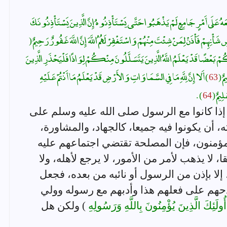
َهُ عَلَى أَمْرٍ جَامِعٍ لَمْ يَذْهَبُوا حَتَّى يَسْتَأْذِنُوهُ إِنَّ الَّذِينَ يَسْتَأْذِنُونَكَ
َأْنِهِمْ فَأْذَنْ لِمَنْ شِئْتَ مِنْهُمْ وَاسْتَغْفِرْ لَهُمُ اللَّهَ إِنَّ اللَّهَ غَفُورٌ رَحِيمٌ (
ًا قَدْ يَعْلَمُ اللَّهُ الَّذِينَ يَتَسَلَّلُونَ مِنْكُمْ لِوَاذًا فَلْيَحْذَرِ الَّذِينَ
مٌ (
63
) أَلا إِنَّ لِلَّهِ مَا فِي السَّمَاوَاتِ وَالأَرْضِ قَدْ يَعْلَمُ مَا أَنْتُمْ عَلَيْهِ
لِيمٌ (
64
) .
م إذا كانوا مع الرسول صلى الله عليه وسلم على
 أن يكونوا فيه جميعا، كالجهاد، والمشاورة،
لمؤمنون، فإن المصلحة تقتضي اجتماعهم عليه
لا يذهب لأمر من الأمور، لا يرجع لأهله، ولا
إلا بإذن من الرسول أو نائبه من بعده، فجعل
دحهم على فعلهم هذا وأدبهم مع رسوله وولي
أُولَئِكَ الَّذِينَ يُؤْمِنُونَ بِاللَّهِ وَرَسُولِهِ
) ولكن هل