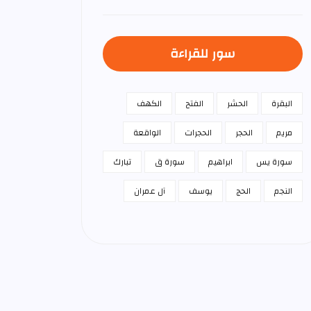
سور للقراءة
البقرة
الحشر
الفتح
الكهف
مريم
الحجر
الحجرات
الواقعة
سورة يس
ابراهيم
سورة ق
تبارك
النجم
الحج
يوسف
آل عمران