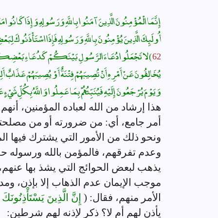
إِنَّمَا الْمُؤْمِنُونَ الَّذِينَ آمَنُوا بِاللَّهِ وَرَسُولِهِ وَإِذَا كَانُوا مَع
أُولَئِكَ الَّذِينَ يُؤْمِنُونَ بِاللَّهِ وَرَسُولِهِ فَإِذَا اسْتَأْذَنُوكَ لِبَعْضِ ش
62
) لا تَجْعَلُوا دُعَاءَ الرَّسُولِ بَيْنَكُمْ كَدُعَاءِ بَعْضِكُمْ بَعْض
يُخَالِفُونَ عَنْ أَمْرِهِ أَنْ تُصِيبَهُمْ فِتْنَةٌ أَوْ يُصِيبَهُمْ عَذَابٌ أَلِي
وَيَوْمَ يُرْجَعُونَ إِلَيْهِ فَيُنَبِّئُهُمْ بِمَا عَمِلُوا وَاللَّهُ بِكُلِّ شَيْءٍ عَ
هذا إرشاد من الله لعباده المؤمنين، أنه
أمر جامع، أي: من ضرورته أو من مصلحته،
ونحو ذلك من الأمور التي يشترك فيها ا
وعدم تفرقهم، فالمؤمن بالله ورسوله حقا، 
يذهب لبعض الحوائج التي يشذ بها عنهم، 
موجب الإيمان عدم الذهاب إلا بإذن، وم
الأمر منهم، فقال: (
إِنَّ الَّذِينَ يَسْتَأْذِنُونَكَ 
يأذن لهم أم لا؟ ذكر لإذنه لهم شرطين: