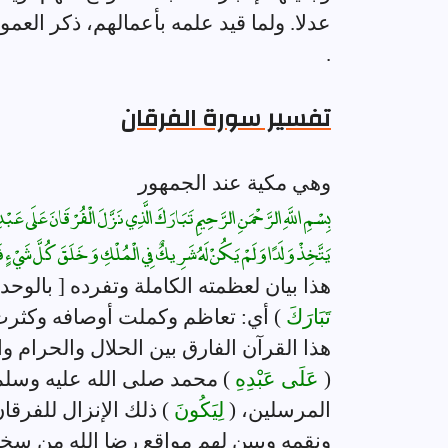
عدلا. ولما قيد علمه بأعمالهم، ذكر العم
.
تفسير سورة الفرقان
وهي مكية عند الجمهور
بِسْمِ اللَّهِ الرَّحْمَنِ الرَّحِيمِ تَبَارَكَ الَّذِي نَزَّلَ الْفُرْقَانَ عَلَى عَب
يَتَّخِذْ وَلَدًا وَلَمْ يَكُنْ لَهُ شَرِيكٌ فِي الْمُلْكِ وَخَلَقَ كُلَّ شَيْءٍ فَ
هذا بيان لعظمته الكاملة وتفرده [ بالوحد
تَبَارَكَ
) أي: تعاظم وكملت أوصافه وكثرت
هذا القرآن الفارق بين الحلال والحرام 
(
عَلَى عَبْدِهِ
) محمد صلى الله عليه وسلم
المرسلين، (
لِيَكُونَ
) ذلك الإنزال للفرقا
ونقمه ويبين لهم مواقع رضا الله من سخ