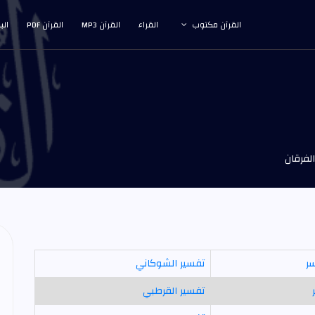
القرآن مكتوب
القراء
القرآن MP3
القرآن PDF
الب
لفرقان
سر
تفسير الشوكاني
تفسير القرطبي