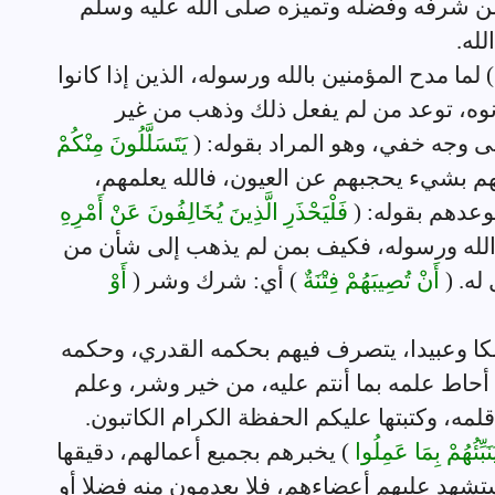
ن شرفه وفضله وتميزه صلى الله عليه وسلم
لله.
) لما مدح المؤمنين بالله ورسوله، الذين إذا كانوا
نوه، توعد من لم يفعل ذلك وذهب من غير
 وجه خفي، وهو المراد بقوله: (
يَتَسَلَّلُونَ مِنْكُمْ
هم بشيء يحجبهم عن العيون، فالله يعلمهم،
وعدهم بقوله: (
فَلْيَحْذَرِ الَّذِينَ يُخَالِفُونَ عَنْ أَمْرِهِ
الله ورسوله، فكيف بمن لم يذهب إلى شأن من
له. (
أَنْ تُصِيبَهُمْ فِتْنَةٌ
) أي: شرك وشر (
أَوْ
لكا وعبيدا، يتصرف فيهم بحكمه القدري، وحكمه
 أحاط علمه بما أنتم عليه، من خير وشر، وعلم
مه، وكتبتها عليكم الحفظة الكرام الكاتبون.
نَبِّئُهُمْ بِمَا عَمِلُوا
) يخبرهم بجميع أعمالهم، دقيقها
يستشهد عليهم أعضاءهم، فلا يعدمون منه فضلا أو