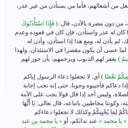
ل من أشغالهم، فأما من يستأذن من غير عذر،
، من دون مضرة بالآذن، قال: (
فَإِذَا اسْتَأْذَنُوكَ
ا كان له عذر واستأذن، فإن كان في قعوده وعدم
 لم يأذن له، ومع هذا إذا استأذن، وأذن له
 لما عسى أن يكون مقصرا في الاستئذان، ولهذا
حِيمٌ
) يغفر لهم الذنوب ويرحمهم، بأن جوز لهم
ْضِكُمْ بَعْضًا
) أي: لا تجعلوا دعاء الرسول إياكم
 دعاكم فأجيبوه وجوبا، حتى إنه تجب إجابة
لاة، وليس أحد إذا قال قولا يجب على الأمة
كوننا مخاطبين باتباعه، قال تعالى: يَا أَيُّهَا
ذَا دَعَاكُمْ لِمَا يُحْيِيكُمْ وكذلك لا تجعلوا دعاءكم
« يا محمد »
عند ندائكم، أو
« يا محمد بن عبد