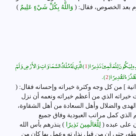
وم بعد الخصوص، فقال: (
وَاللَّهُ بِكُلِّ شَيْءٍ عَلِيمٌ
)
ْدِهِ لِيَكُونَ لِلْعَالَمِينَ نَذِيرًا (
1
) الَّذِي لَهُ مُلْكُ السَّمَاوَاتِ وَالأَرْضِ وَلَمْ
قَدَّرَهُ تَقْدِيرًا (
2
) .
انية ] من كل وجه وكثرة خيراته وإحسانه فقال: (
 خيراته الذي من أعظم خيراته ونعمه أن نزل
والهدى والضلال وأهل السعادة من أهل الشقاوة،
 الذي كمل مراتب العبودية وفاق جميع
ن على عبده (
لِلْعَالَمِينَ نَذِيرًا
) ينذرهم بأس الله
طه، حتى إن من قبل نذارته وعمل بها كان من