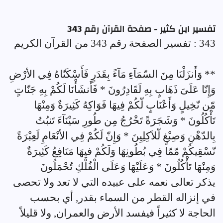
تفسير ابن كثير - صفحة القرآن رقم 343
343 : تفسير الصفحة رقم 343 من القرآن الكريم
** وَأَنزَلْنَا مِنَ السّمَآءِ مَآءً بِقَدَرٍ فَأَسْكَنّاهُ فِي الأرْضِ
وَإِنّا عَلَىَ ذَهَابٍ بِهِ لَقَادِرُونَ * فَأَنشَأْنَا لَكُمْ بِهِ جَنّاتٍ
مّن نّخِيلٍ وَأَعْنَابٍ لّكُمْ فِيهَا فَوَاكِهُ كَثِيرَةٌ وَمِنْهَا
تَأْكُلُونَ * وَشَجَرَةً تَخْرُجُ مِن طُورِ سَيْنَآءَ تَنبُتُ
بِالدّهْنِ وَصِبْغٍ لّلاَكِلِيِنَ * وَإِنّ لَكُمْ فِي الأنْعَامِ لَعِبْرَةً
نّسْقِيكُمْ مّمّا فِي بُطُونِهَا وَلَكُمْ فيِهَا مَنَافِعُ كَثِيرَةٌ
وَمِنْهَا تَأْكُلُونَ * وَعَلَيْهَا وَعَلَى الْفُلْكِ تُحْمَلُونَ
يذكر تعالى نعمه على عبيده التي لا تعد ولا تحصى
في إنزاله القطر من السماء بقدر, أي بحسب
الحاجة لا كثيراً فيفسد الأرض والعمران, ولا قليلاً