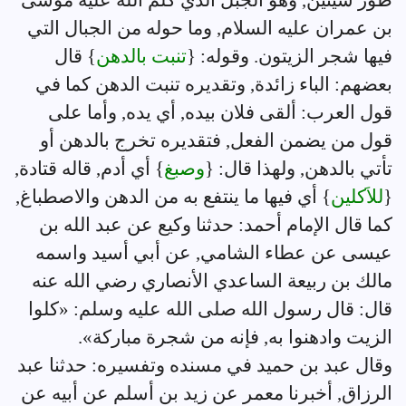
طور سينين, وهو الجبل الذي كلم الله عليه موسى
بن عمران عليه السلام, وما حوله من الجبال التي
فيها شجر الزيتون. وقوله: {
تنبت بالدهن
} قال
بعضهم: الباء زائدة, وتقديره تنبت الدهن كما في
قول العرب: ألقى فلان بيده, أي يده, وأما على
قول من يضمن الفعل, فتقديره تخرج بالدهن أو
تأتي بالدهن, ولهذا قال: {
وصبغ
} أي أدم, قاله قتادة,
{
للاَكلين
} أي فيها ما ينتفع به من الدهن والاصطباغ,
كما قال الإمام أحمد: حدثنا وكيع عن عبد الله بن
عيسى عن عطاء الشامي, عن أبي أسيد واسمه
مالك بن ربيعة الساعدي الأنصاري رضي الله عنه
قال: قال رسول الله صلى الله عليه وسلم: «كلوا
الزيت وادهنوا به, فإنه من شجرة مباركة».
وقال عبد بن حميد في مسنده وتفسيره: حدثنا عبد
الرزاق, أخبرنا معمر عن زيد بن أسلم عن أبيه عن