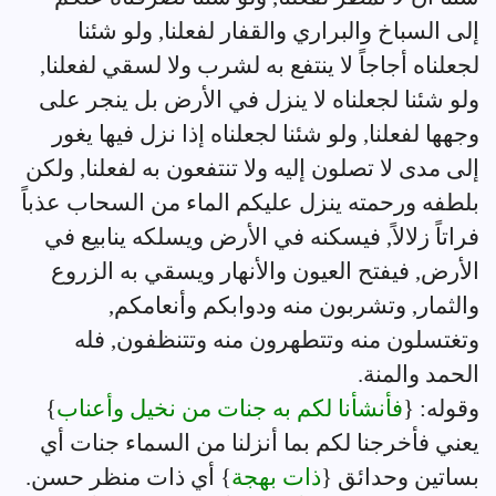
إلى السباخ والبراري والقفار لفعلنا, ولو شئنا
لجعلناه أجاجاً لا ينتفع به لشرب ولا لسقي لفعلنا,
ولو شئنا لجعلناه لا ينزل في الأرض بل ينجر على
وجهها لفعلنا, ولو شئنا لجعلناه إذا نزل فيها يغور
إلى مدى لا تصلون إليه ولا تنتفعون به لفعلنا, ولكن
بلطفه ورحمته ينزل عليكم الماء من السحاب عذباً
فراتاً زلالاً, فيسكنه في الأرض ويسلكه ينابيع في
الأرض, فيفتح العيون والأنهار ويسقي به الزروع
والثمار, وتشربون منه ودوابكم وأنعامكم,
وتغتسلون منه وتتطهرون منه وتتنظفون, فله
الحمد والمنة.
وقوله: {
فأنشأنا لكم به جنات من نخيل وأعناب
}
يعني فأخرجنا لكم بما أنزلنا من السماء جنات أي
بساتين وحدائق {
ذات بهجة
} أي ذات منظر حسن.