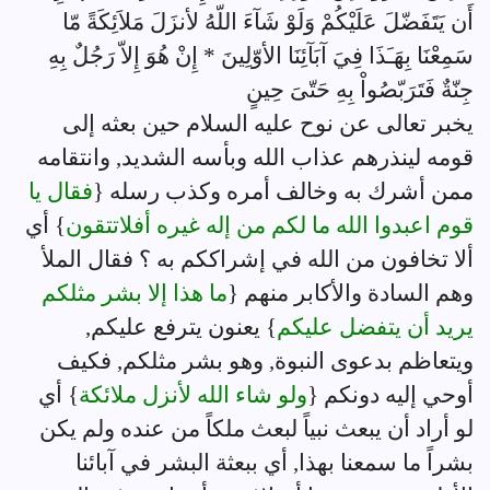
أَن يَتَفَضّلَ عَلَيْكُمْ وَلَوْ شَآءَ اللّهُ لأنزَلَ مَلاَئِكَةً مّا
سَمِعْنَا بِهَـَذَا فِيَ آبَآئِنَا الأوّلِينَ * إِنْ هُوَ إِلاّ رَجُلٌ بِهِ
جِنّةٌ فَتَرَبّصُواْ بِهِ حَتّىَ حِينٍ
يخبر تعالى عن نوح عليه السلام حين بعثه إلى
قومه لينذرهم عذاب الله وبأسه الشديد, وانتقامه
ممن أشرك به وخالف أمره وكذب رسله {
فقال يا
قوم اعبدوا الله ما لكم من إله غيره أفلاتتقون
} أي
ألا تخافون من الله في إشراككم به ؟ فقال الملأ
وهم السادة والأكابر منهم {
ما هذا إلا بشر مثلكم
يريد أن يتفضل عليكم
} يعنون يترفع عليكم,
ويتعاظم بدعوى النبوة, وهو بشر مثلكم, فكيف
أوحي إليه دونكم {
ولو شاء الله لأنزل ملائكة
} أي
لو أراد أن يبعث نبياً لبعث ملكاً من عنده ولم يكن
بشراً ما سمعنا بهذا, أي ببعثة البشر في آبائنا