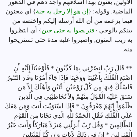
الأولين, يعنون بهذا أسلافهم وأجدادهم في الدهور
الماضية. وقوله: {
إن هو إلا رجل به جنة
} أي مجنون
فيما يزعمه من أن الله أرسله إليكم واختصه من
بينكم بالوحي {
فتربصوا به حتى حين
} أي انتظروا
به ريب المنون, واصبروا عليه مدة حتى تستريحوا
منه.
** قَالَ رَبّ انصُرْنِي بِمَا كَذّبُونِ * فَأَوْحَيْنَآ إِلَيْهِ أَنِ
اصْنَعِ الْفُلْكَ بِأَعْيُنِنَا وَوَحْيِنَا فَإِذَا جَآءَ أَمْرُنَا وَفَارَ التّنّورُ
فَاسْلُكْ فِيهَا مِن كُلّ زَوْجَيْنِ اثْنَيْنِ وَأَهْلَكَ إِلاّ مَن
سَبَقَ عَلَيْهِ الْقَوْلُ مِنْهُمْ وَلاَ تُخَاطِبْنِي فِي الّذِينَ
ظَلَمُوَاْ إِنّهُمْ مّغْرَقُونَ * فَإِذَا اسْتَوَيْتَ أَنتَ وَمَن مّعَكَ
عَلَى الْفُلْكِ فَقُلِ الْحَمْدُ للّهِ الّذِي نَجّانَا مِنَ الْقَوْمِ
الظّالِمِينَ * وَقُل رّبّ أَنزِلْنِي مُنزَلاً مّبَارَكاً وَأَنتَ خَيْرُ
الْمُنزِلِينَ * إِنّ فِي ذَلِكَ لاَيَاتٍ وَإِن كُنّا لَمُبْتَلِينَ