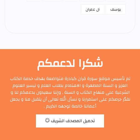
يوسف
آل عمران
شكرا لدعمكم
تم تأسيس موقع سورة قرآن كبادرة متواضعة بهدف خدمة الكتاب
العزيز و السنة المطهرة و الاهتمام بطلاب العلم و تيسير العلوم
الشرعية على منهاج الكتاب و السنة , وإننا سعيدون بدعمكم لنا و
نقدّر حرصكم على استمرارنا و نسأل الله تعالى أن يتقبل منا و يجعل
أعمالنا خالصة لوجهه الكريم .
تحميل المصحف الشريف