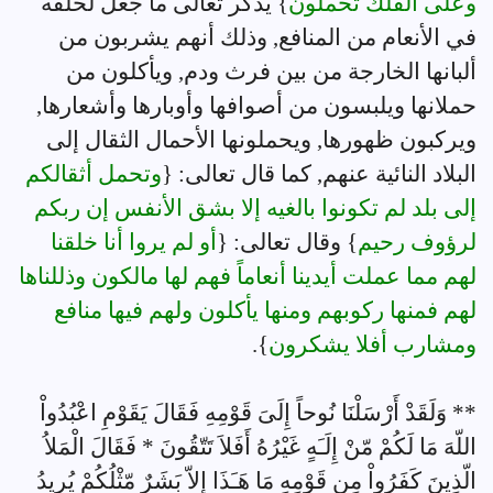
وعلى الفلك تحملون
} يذكر تعالى ما جعل لخلقه
في الأنعام من المنافع, وذلك أنهم يشربون من
ألبانها الخارجة من بين فرث ودم, ويأكلون من
حملانها ويلبسون من أصوافها وأوبارها وأشعارها,
ويركبون ظهورها, ويحملونها الأحمال الثقال إلى
البلاد النائية عنهم, كما قال تعالى: {
وتحمل أثقالكم
إلى بلد لم تكونوا بالغيه إلا بشق الأنفس إن ربكم
لرؤوف رحيم
} وقال تعالى: {
أو لم يروا أنا خلقنا
لهم مما عملت أيدينا أنعاماً فهم لها مالكون وذللناها
لهم فمنها ركوبهم ومنها يأكلون ولهم فيها منافع
ومشارب أفلا يشكرون
}.
** وَلَقَدْ أَرْسَلْنَا نُوحاً إِلَىَ قَوْمِهِ فَقَالَ يَقَوْمِ اعْبُدُواْ
اللّهَ مَا لَكُمْ مّنْ إِلَـَهٍ غَيْرُهُ أَفَلاَ تَتّقُونَ * فَقَالَ الْمَلاُ
الّذِينَ كَفَرُواْ مِن قَوْمِهِ مَا هَـَذَا إِلاّ بَشَرٌ مّثْلُكُمْ يُرِيدُ