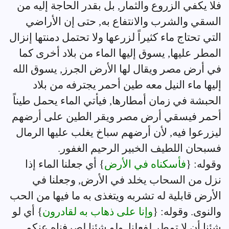
فلا يكفي الزروع والثمار, بل بقدر الحاجة إليه من
السقي والشرب والانتفاع به, حتى إن الأراضي
التي تحتاج ماء كثيراً لزرعها ولا تحتمل دمنتها إنزال
المطر عليها, يسوق إليها الماء من بلاد أخرى كما
في أرض مصر ويقال لها الأرض الجرز, يسوق الله
إليها ماء النيل معه طين أحمر يجترفه من بلاد
الحبشة في زمان أمطارها, فيأتي الماء يحمل طيناً
أحمر فيسقي أرض مصر ويقر الطين على أرضهم
ليزرعوا فيه, لأن أرضهم سباخ يغلب عليها الرمال
فسبحان اللطيف الخبير الرحيم الغفور.
وقوله: {
فأسكناه في الأرض
} أي جعلنا الماء إذا
نزل من السحاب يخلد في الأرض, وجعلنا في
الأرض قابلية له تشربه ويتغذى به ما فيها من الحب
والنوى. وقوله: {
وإنا على ذهاب به لقادرون
} أي لو
شئنا أن لا تمطر لفعلنا, ولو شئنا لصرفناه عنكم