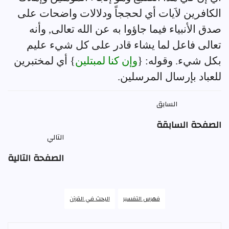
الكافرين لاَيات أي لحججاً ودلالات واضحات على
صدق الأنبياء فيما جاؤوا به عن الله تعالى, وأنه
تعالى فاعل لما يشاء قادر على كل شيء عليم
بكل شيء. وقوله: {
وإن كنا لمبتلين
} أي لمختبرين
للعباد بإرسال المرسلين.
السابق
الصفحة السابقة
التالي
الصفحة التالية
فهرس التفسير
البحث في القرآن