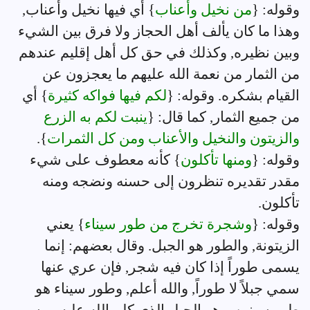
وقوله: {
من نخيل وأعناب
} أي فيها نخيل وأعناب,
وهذا ما كان يألف أهل الحجاز ولا فرق بين الشيء
وبين نظيره, وكذلك في حق كل أهل إقليم عندهم
من الثمار من نعمة الله عليهم ما يعجزون عن
القيام بشكره. وقوله: {
لكم فيها فواكه كثيرة
} أي
من جميع الثمار, كما قال: {
ينبت لكم به الزرع
والزيتون والنخيل والأعناب ومن كل الثمرات
}.
وقوله: {
ومنها تأكلون
} كأنه معطوف على شيء
مقدر تقديره تنظرون إلى حسنه ونضجه ومنه
تأكلون.
وقوله: {
وشجرة تخرج من طور سيناء
} يعني
الزيتونة, والطور هو الجبل. وقال بعضهم: إنما
يسمى طوراً إذا كان فيه شجر, فإن عري عنها
سمي جبلاً لا طوراً, والله أعلم, وطور سيناء هو