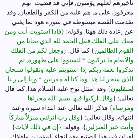
تأخيرهم لعلهم يؤمنون, فإني قد قضيت أنهم
مغرقون على ما هم عليه من الكفر والطغيان, وقد
تقدمت القصة مبسوطة في سورة هود بما يغني
عن إعادة ذلك ههنا. وقوله: {
فإذا استويت أنت ومن
معك على الفلك فقل الحمد لله الذي نجانا من
القوم الظالمين
} كما قال: {
وجعل لكم من الفلك
والأنعام ما تركبون * لتستووا على ظهوره, ثم
تذكروا نعمة ربكم إذا استويتم عليه وتقولوا سبحان
الذي سخر لنا هذا وما كنا له مقرنين * وإنا إلى ربنا
لمنقلبون
} وقد امتثل نوح عليه السلام هذا, كما قال
تعالى: {
وقال اركبوا فيها بسم الله مجراها
ومرساه
} فذكر الله تعالى عند ابتداء سيره وعند
انتهائه, وقال تعالى: {
وقل رب أنزلني منزلاً مباركاً
وأنت خير المنزلين
}. وقوله: {
إن في ذلك لاَيات
}
أي إن في هذا الصنيع وهو إنجاء المؤمنين وإهلاك