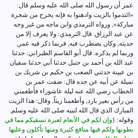
عمر أن رسول الله صلى الله عليه وسلم قال:
«ائتدموا بالزيت وادهنوا به فإنه يخرج من شجرة
مباركة», ورواه الترمذي وابن ماجه من غير وجه
عن عبد الرزاق. قال الترمذي: ولا يعرف إلا من
حديثه, وكان يضطرب فيه, فربما ذكر فيه عمر,
وربما لم يذكره. قال أبو القاسم الطبراني: حدثنا
عبد الله بن أحمد بن حنبل حدثنا أبي حدثنا سفيان
بن عيينة حدثني الصعب بن حكيم بن شريك بن
نميلة عن أبيه عن جده قال: ضفت عمر بن
الخطاب رضي الله عنه ليلة عاشوراء فأطعمني
من رأس بعير بارد, وأطعمنا زيتاً, وقال: هذا الزيت
المبارك الذي قال الله لنبيه صلى الله عليه وسلم.
وقوله: {
وإن لكم في الأنعام لعبرة نسقيكم مما في
بطونها ولكم فيها منافع كثيرة ومنها تأكلون وعليها