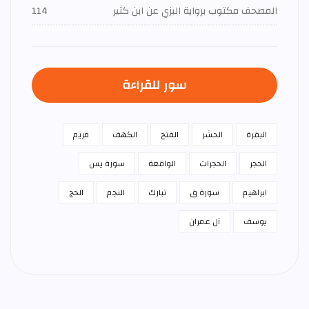
المصحف مكتوب برواية البزي عن ابن كثير
114
سور للقراءة
البقرة
الحشر
الفتح
الكهف
مريم
الحجر
الحجرات
الواقعة
سورة يس
ابراهيم
سورة ق
تبارك
النجم
الحج
يوسف
آل عمران