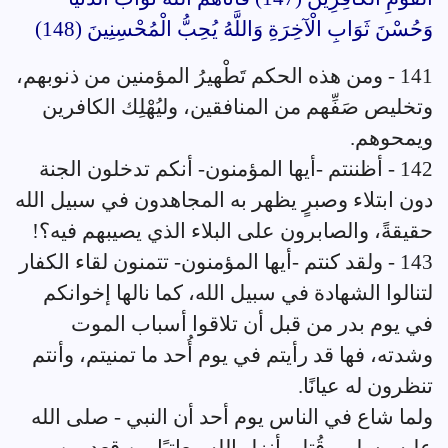
وَحُسْنَ ثَوَابِ الْآخِرَةِ وَاللَّهُ يُحِبُّ الْمُحْسِنِينَ (148)
141 - ومن هذه الحكم تَطْهيرُ المؤمنين من ذنوبهم،
وتخليص صَفِّهم من المنافقين، وليُهْلِك الكافرين
ويمحوهم.
142 - أظننتم -أيها المؤمنون- أنكم تدخلون الجنة
دون ابتلاء وصبرٍ يظهر به المجاهدون في سبيل الله
حقيقةً، والصابرون على البلاء الذي يصيبهم فيه؟!
143 - ولقد كنتم -أيها المؤمنون- تتمنون لقاء الكفار
لتنالوا الشهادة في سبيل الله، كما نالها إخوانكم
في يوم بدر من قبل أن تلاقوا أسباب الموت
وشدته، فها قد رأيتم في يوم أُحد ما تمنيتم، وأنتم
تنظرون له عيانًا.
ولما شاع في الناس يوم أحد أن النبي - صلى الله