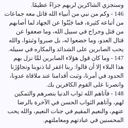
وسنجزي الشاكرين لربهم جزاءً عظيمًا.
146 - وكم من نبي من أنبياء الله قاتل معه جماعات
من أتباعه كثيرة، فما جَبُنُوا عن الجهاد لما أصابهم
من قتل وجراح في سبيل الله، وما ضعفوا عن
قتال العدو، وما خضعوا له، بل صبروا وثبتوا، والله
يحب الصابرين على الشدائد والمكاره في سبيله.
147 - وما كان قول هؤلاء الصابرين لمَّا نزل بهم
هذا البلاء إلا أن قالوا: ربنا اغفر لنا ذنوبنا وتجاوُزَنا
الحدود في أمرنا، وثبت أقدامنا عند ملاقاة عدونا،
وانصرنا على القوم الكافرين بك.
148 - فآتاهم الله ثواب الدنيا بنصرهم والتمكين
لهم، وآتاهم الثواب الحسن في الآخرة بالرضا
عنهم، والنعيم المقيم في جنات النعيم، والله يحب
المحسنين في عبادتهم ومعاملتهم.