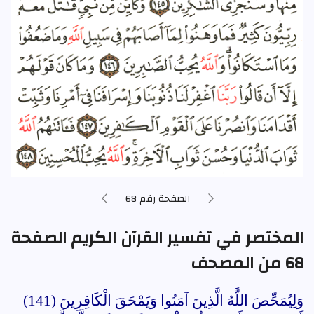
الصفحة رقم 68
المختصر في تفسير القرآن الكريم الصفحة
68 من المصحف
وَلِيُمَحِّصَ اللَّهُ الَّذِينَ آمَنُوا وَيَمْحَقَ الْكَافِرِينَ (141)