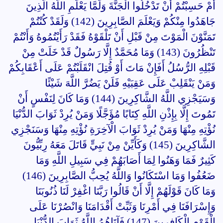
أَمْ حَسِبْتُمْ أَنْ تَدْخُلُوا الْجَنَّةَ وَلَمَّا يَعْلَمِ اللَّهُ الَّذِينَ
جَاهَدُوا مِنْكُمْ وَيَعْلَمَ الصَّابِرِينَ (142) وَلَقَدْ كُنْتُمْ
تَمَنَّوْنَ الْمَوْتَ مِنْ قَبْلِ أَنْ تَلْقَوْهُ فَقَدْ رَأَيْتُمُوهُ وَأَنْتُمْ
تَنْظُرُونَ (143) وَمَا مُحَمَّدٌ إِلَّا رَسُولٌ قَدْ خَلَتْ مِنْ
قَبْلِهِ الرُّسُلُ أَفَإِنْ مَاتَ أَوْ قُتِلَ انْقَلَبْتُمْ عَلَى أَعْقَابِكُمْ
وَمَنْ يَنْقَلِبْ عَلَى عَقِبَيْهِ فَلَنْ يَضُرَّ اللَّهَ شَيْئًا
وَسَيَجْزِي اللَّهُ الشَّاكِرِينَ (144) وَمَا كَانَ لِنَفْسٍ أَنْ
تَمُوتَ إِلَّا بِإِذْنِ اللَّهِ كِتَابًا مُؤَجَّلًا وَمَنْ يُرِدْ ثَوَابَ الدُّنْيَا
نُؤْتِهِ مِنْهَا وَمَنْ يُرِدْ ثَوَابَ الْآخِرَةِ نُؤْتِهِ مِنْهَا وَسَنَجْزِي
الشَّاكِرِينَ (145) وَكَأَيِّنْ مِنْ نَبِيٍّ قَاتَلَ مَعَهُ رِبِّيُّونَ
كَثِيرٌ فَمَا وَهَنُوا لِمَا أَصَابَهُمْ فِي سَبِيلِ اللَّهِ وَمَا
ضَعُفُوا وَمَا اسْتَكَانُوا وَاللَّهُ يُحِبُّ الصَّابِرِينَ (146)
وَمَا كَانَ قَوْلَهُمْ إِلَّا أَنْ قَالُوا رَبَّنَا اغْفِرْ لَنَا ذُنُوبَنَا
وَإِسْرَافَنَا فِي أَمْرِنَا وَثَبِّتْ أَقْدَامَنَا وَانْصُرْنَا عَلَى
الْقَوْمِ الْكَافِرِينَ (147) فَآتَاهُمُ اللَّهُ ثَوَابَ الدُّنْيَا