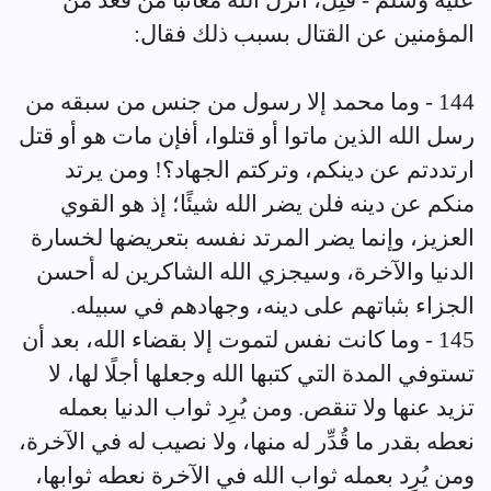
عليه وسلم - قُتِل، أنزل الله معاتبًا من قعد من
المؤمنين عن القتال بسبب ذلك فقال:
144 - وما محمد إلا رسول من جنس من سبقه من
رسل الله الذين ماتوا أو قتلوا، أفإن مات هو أو قتل
ارتددتم عن دينكم، وتركتم الجهاد؟! ومن يرتد
منكم عن دينه فلن يضر الله شيئًا؛ إذ هو القوي
العزيز، وإنما يضر المرتد نفسه بتعريضها لخسارة
الدنيا والآخرة، وسيجزي الله الشاكرين له أحسن
الجزاء بثباتهم على دينه، وجهادهم في سبيله.
145 - وما كانت نفس لتموت إلا بقضاء الله، بعد أن
تستوفي المدة التي كتبها الله وجعلها أجلًا لها، لا
تزيد عنها ولا تنقص. ومن يُرِد ثواب الدنيا بعمله
نعطه بقدر ما قُدِّر له منها، ولا نصيب له في الآخرة،
ومن يُرِد بعمله ثواب الله في الآخرة نعطه ثوابها،