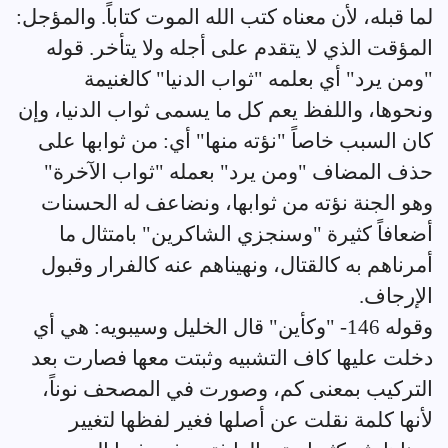
لما قبله، لأن معناه كتب الله الموت كتاباً. والمؤجل:
المؤقت الذي لا يتقدم على أجله ولا يتأخر. قوله
"ومن يرد" أي بعلمه "ثواب الدنيا" كالغنيمة
ونحوها، واللفظ يعم كل ما يسمى ثواب الدنيا، وإن
كان السبب خاصاً "نؤته منها" أي: من ثوابها على
حذف المضاف "ومن يرد" بعمله "ثواب الآخرة"
وهو الجنة نؤته من ثوابها، ونضاعف له الحسنات
أضعافاً كثيرة "وسنجزي الشاكرين" بامتثال ما
أمرناهم به كالقتال، ونهيناهم عنه كالفرار وقبول
الإرجاف.
وقوله 146- "وكأين" قال الخليل وسيبويه: هي أي
دخلت عليها كاف التشبيه وثبتت معها فصارت بعد
التركيب بمعنى كم، وصورت في المصحف نوناً،
لأنها كلمة نقلت عن أصلها فغير لفظها لتغيير