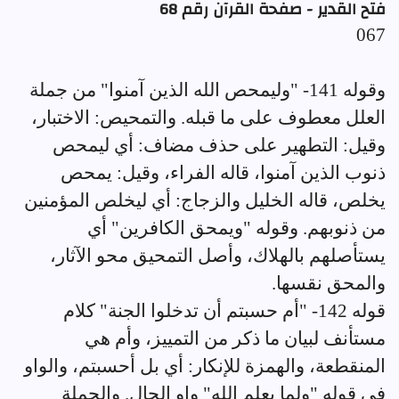
فتح القدير - صفحة القرآن رقم 68
067
وقوله 141- "وليمحص الله الذين آمنوا" من جملة
العلل معطوف على ما قبله. والتمحيص: الاختبار،
وقيل: التطهير على حذف مضاف: أي ليمحص
ذنوب الذين آمنوا، قاله الفراء، وقيل: يمحص
يخلص، قاله الخليل والزجاج: أي ليخلص المؤمنين
من ذنوبهم. وقوله "ويمحق الكافرين" أي
يستأصلهم بالهلاك، وأصل التمحيق محو الآثار،
والمحق نقسها.
قوله 142- "أم حسبتم أن تدخلوا الجنة" كلام
مستأنف لبيان ما ذكر من التمييز، وأم هي
المنقطعة، والهمزة للإنكار: أي بل أحسبتم، والواو
في قوله "ولما يعلم الله" واو الحال. والجملة