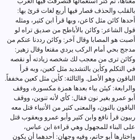
معناها، ثم كثر استعمالها فتصرفت فيها العرب
بالقلب والحذف فصار فيها أربع لغات قرئ بها:
أحدها كائن مثل كاعن، وبها قرأ ابن كثير، ومثله
قول الشاعر: وكائن بالأباطح من صديق تراه لو
أصبت هو المصابا وقال آخر: وكائن رددنا عنكم من
مدجج بحي أمام الركب يردي مقنعا وقال زهير:
وكائن ترى من معجب لك شخصه زيادته أو نقصه
في التكلم وكأين بالتشديد مثل كعين، وبه قرأ
الباقون وهو الأصل. والثالثة: كأين مثل كعين مخففاً.
والرابعة: كيئن بياء بعدها همزة مكسورة، ووقف
أبو عمرو بغير نون فقال: كأي لأنه تنوين، ووقف
الباقون بالنون، والمعنى كثير من الأنبياء قتل معه
ربيون قرأ نافع وابن كثير وأبو عمرو ويعقوب قتل
على البناء للمجهول وهي قراءة ابن عباس،
واختارها أبو حاتم، وفيه وجهان: أحدهما أن يكون