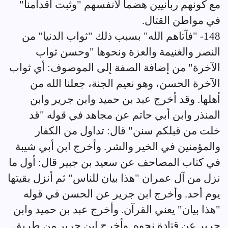
مع كونهم ربانيين هضماً لأنفسهم "وثبت أقدامنا"
في مواطن القتال.
148- "فآتاهم الله" بسبب ذلك "ثواب الدنيا" من
النصر والغنيمة والعزة ونحوها "وحسن ثواب
الآخرة" من إضافة الصفة إلى الموصوف: أي ثواب
الآخرة الحسن، وهو نعيم الجنة، جعلنا الله من
أهلها. وقد أخرج عبد بن حميد وابن جرير وابن
المنذر وابن أبي حاتم عن مجاهد في قوله "قد
خلت من قبلكم سنن" قال: تداول من الكفار
والمؤمنين في الخير والشر. وأخرج ابن أبي شيبة
في كتاب المصاحف عن سعيد بن جبير قال: أول ما
نزل من آل عمران "هذا بيان للناس" ثم أنزل بقيتها
يوم أحد. وأخرج ابن جرير عن الحسن في قوله
"هذا بيان" يعني القرآن. وأخرج عبد بن حميد وابن
جرير عن قتادة نحوه. وأخرج ابن جرير من طريق