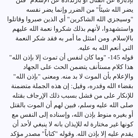
بإدباره عن القتال أو بارتداده عن الإسلام "فلن
يضر الله شيئاً" من الضرر وإنما يضر نفسه
"وسيجزي الله الشاكرين" أي الذين صبروا وقاتلوا
واستشهدوا، لأنهم بذلك شكروا نعمة الله عليهم
بالإسلام. ومن امتثل ما أمر به فقد شكر النعمة
التي أنعم الله به عليه.
قوله 145- "وما كان لنفس أن تموت إلا بإذن الله"
هذا كلام مستأنف يتضمن الحث على الجهاد
والإعلام بأن الموت لا بد منه. ومعنى "بإذن الله"
بقضاء الله وقدره، وقيل: إن هذه الجملة متضمنة
للإنكار على من فشل بسبب ذلك الإرجاف بقتله
صلى الله عليه وسلم، فبين لهم أن الموت بالقتل
أو بغيره منوط بإذن الله، وإسناده إلى النفس مع
كونها غير مختارة له للإيذان بانه لا ينبغي لأحد أن
يقدم عليه إلا بإذن الله. وقوله "كتاباً" مصدر مؤكد