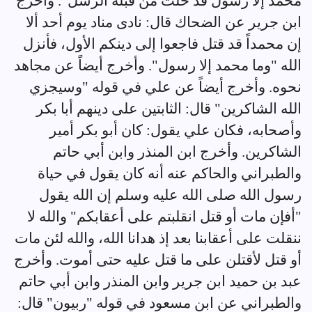
محمد إلا رسول قد خلت من قبله الرسل". وأخرج
ابن جرير عن الضحاك قال: نادى مناد يوم أحد ألا
إن محمداً قد قتل فاجعوا إلى دينكم الأول، فأنزل
الله "وما محمد إلا رسول". وأخرج أيضاً عن مجاهد
نحوه. وأخرج أيضاً عن علي في قوله "وسيجزي
الله الشاكرين" قال: الثابتين على دينهم أبا بكر
وأصحابه، فكان علي يقول: كان أبو بكر أمير
الشاكرين. وأخرج ابن المنذر وابن أبي حاتم
والطبراني والحاكم عنه أنه كان يقول في حياة
رسول الله صلى الله عليه وسلم إن الله يقول
"أفإن مات أو قتل انقلبتم على أعقابكم" والله لا
ننقلت على أعقابنا بعد إذ هدانا الله، والله لئن مات
أو قتل لأقتلن على ما قتل عليه حتى أموت. وأخرج
عبد بن حميد ابن جرير وابن المنذر وابن أبي حاتم
والطبراني عن ابن مسعود في قوله "ربيون" قال: