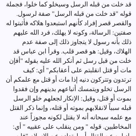
قد خلت من قبله الرسل وسيخلو كما خلوا، فجملة
قوله "قد خلت من قبله الرسل" صفة لرسول.
والقصر قصر إفراد كأنهم استبعدوا هلاكه فأثبتوا له
صفتين: الرسالة، وكونه لا يهلك، فرد الله عليهم
ذلك بأنه رسول لا يتجاوز ذلك إلى صفة عدم
الهلاك، وقيل: هو قصر قلب. وقرأ ابن عباس قد
خلت من قبل رسل ثم أنكر الله عليه بقوله "أفإن
مات أو قتل انقلبتم على أعقابكم" أي: كيف
ترتدون وتتركون دنيه إذا مات أو قتل مع علمكم أن
الرسل تخلو ويتمسك أتباعهم بدينهم وإن فقدوا
بموت أو قتل، وقيل: الإنكار لجعلهم خلو الرسل
قبله سبباً لانقلابهم بموته أو قتله، وإنما ذكر القتل
مع علمه سبحانه أنه لا يقتل لكونه مجوزاً عند
المخاطبين. قوله " ومن ينقلب على عقبيه " أي: