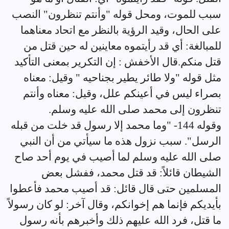
سبب للموت، ومحل قوله "وأنتم تنظرون" النصب
على الحال، وقيد الرؤية بالنظر مع اتحاد معناهما
للمبالغة: أي قد رأيتموه معاينين له حين قتل من
قتل منكم.قال الأخفش : إن التكرير بمعنى التأكيد
مثل قوله "ولا طائر يطير بجناحيه " وقيل: معناه
بصراء ليس في أعينكم علل، وقيل: معناه وأنتم
تنظرون إلى محمد صلى الله عليه وسلم.
وقوله 144- "وما محمد إلا رسول قد خلت من قبله
الرسل". سبب نزول هذه ما سيأتي من أن النبي
صلى الله عليه وسلم لما أصيب في يوم أحد صاح
الشيطان قائلاً: قد قتل محمد، ففشل بعض
المسلمين حتى قال قائل: قد أصيب محمد فأعطوا
بأيديكم فإنما هم إخوانكم، وقال آخر: لو كان رسولاً
ما قتل، فرد الله عليهم ذلك وأخبرهم بأنه رسول