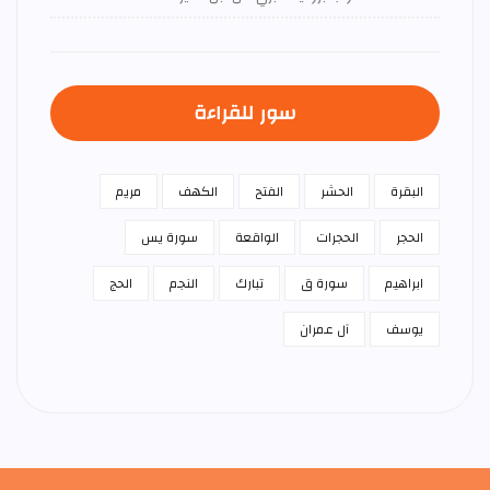
سور للقراءة
البقرة
الحشر
الفتح
الكهف
مريم
الحجر
الحجرات
الواقعة
سورة يس
ابراهيم
سورة ق
تبارك
النجم
الحج
يوسف
آل عمران