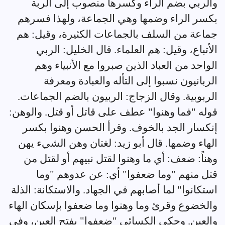
والربي بضم الراء وكسرها منصوب إلى الربة
بكسر الراء وضمها وهي الجماعة، ولهذا فسرهم
جماعة من السلف بالجماعات الكثيرة، وقيل: هم
الأتباع، وقيل: هم العلماء. قال الخليل: الربي
الواحد من العباد الذين صبروا مع الأنبياء وهم
الربانيون نسبوا إلى التأله والعبادة ومعرفة
الربوبية. وقال الزجاج: الربيون بالضم الجماعات.
قوله "فما وهنوا" عطف على قاتل أو قتل. والوهن:
إنكسار الجد بالخوف. وقرأ الحسن وهنوا بكسر
الهاء وضمها. قال أبو زيد: لغتان وهن الشيء يهن
وهناً: ضعف: أي ما وهنوا لقتل نبيهم أو لقتل من
قتل منهم "وما ضعفوا" أي: عن عدوهم "وما
استكانوا" لما أصابهم في الجهاد. والاستكانة: الذلة
والخضوع وقرئ وما وهنوا وما ضعفوا بإسكان الهاء
والعين. وحكى الكسائي "ضعفوا" بفتح العين، وفي