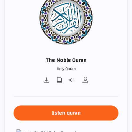
The Noble Quran
Holy Quran
listen quran