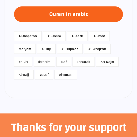
Quran in arabic
Al-Baqarah
Al-Hashr
Al-Fath
Al-Kahf
Maryam
Al-Hijr
Al-Hujurat
Al-Waqi'ah
Ya­Sin
Ibrahim
Qaf
Tabarak
An-Najm
Al-Hajj
Yusuf
Al-Imran
Thanks for your support