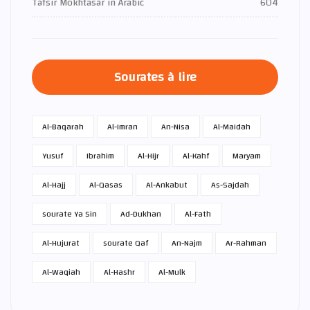
Tafsir Mokhtasar in Arabic
604
Sourates à lire
Al-Baqarah
Al-Imran
An-Nisa
Al-Maidah
Yusuf
Ibrahim
Al-Hijr
Al-Kahf
Maryam
Al-Hajj
Al-Qasas
Al-Ankabut
As-Sajdah
sourate Ya Sin
Ad-Dukhan
Al-Fath
Al-Hujurat
sourate Qaf
An-Najm
Ar-Rahman
Al-Waqiah
Al-Hashr
Al-Mulk