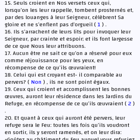
15. Seuls croient en Nos versets ceux qui,
lorsqu’on les leur rappelle, tombent prosternés et,
par des louanges à leur Seigneur, célèbrent Sa
gloire et ne s’enflent pas d’orgueil (
1
) .
16. Ils s’arrachent de leurs lits pour invoquer leur
Seigneur, par crainte et espoir; et ils font largesse
de ce que Nous leur attribuons.
17. Aucun être ne sait ce qu’on a réservé pour eux
comme réjouissance pour les yeux, en
récompense de ce qu’ils œuvraient!
18. Celui qui est croyant est- il comparable au
pervers? (
Non
) , ils ne sont point égaux.
19. Ceux qui croient et accomplissent les bonnes
œuvres, auront leur résidence dans les Jardins du
Refuge, en récompense de ce qu’ils œuvraient (
2
)
.
20. Et quant à ceux qui auront été pervers, leur
refuge sera le Feu: toutes les fois qu’ils voudront
en sortir, ils y seront ramenés, et on leur dira:
«Goûtez au châtiment du Feu auquel vous refusiez