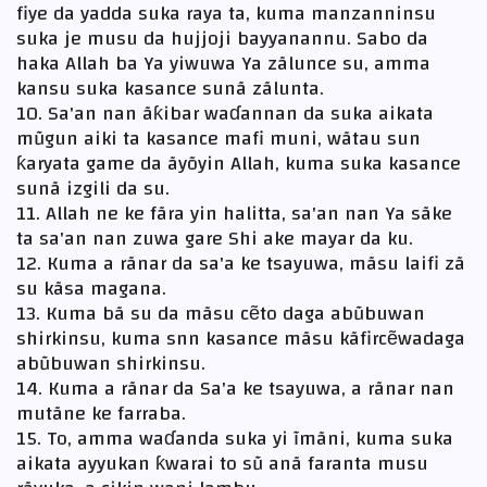
fiye da yadda suka raya ta, kuma manzanninsu
suka je musu da hujjoji bayyanannu. Sabo da
haka Allah ba Ya yiwuwa Ya zãlunce su, amma
kansu suka kasance sunã zãlunta.
10. Sa'an nan ãƙibar waɗannan da suka aikata
mũgun aiki ta kasance mafi muni, wãtau sun
ƙaryata game da ãyõyin Allah, kuma suka kasance
sunã izgili da su.
11. Allah ne ke fãra yin halitta, sa'an nan Ya sãke
ta sa'an nan zuwa gare Shi ake mayar da ku.
12. Kuma a rãnar da sa'a ke tsayuwa, mãsu laifi zã
su kãsa magana.
13. Kuma bã su da mãsu cẽto daga abũbuwan
shirkinsu, kuma snn kasance mãsu kãfircẽwadaga
abũbuwan shirkinsu.
14. Kuma a rãnar da Sa'a ke tsayuwa, a rãnar nan
mutãne ke farraba.
15. To, amma waɗanda suka yi ĩmãni, kuma suka
aikata ayyukan ƙwarai to sũ anã faranta musu