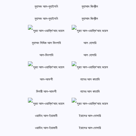
মুহাম্মদ আল-মুহাইসনি
মুহাম্মাদ জিব্রীল
আল-মিনশাবি
আল হোসারি
মিশারী আল-আফসী
নাসের আল কাতামি
ওয়াদিহ আল-ইয়ামানী
ইয়াসের আল-দোসারি