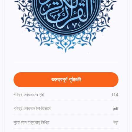
গুরুত্বপূর্ণ পৃষ্ঠাগুলি
পবিত্র কোরআনের সূচি
114
পবিত্র কোরআন লিখিতভাবে
pdf
সুরত আল বাক্বারাহ্ লিখিত
পড়া