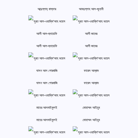
আব্দুল্লাহ্ বাস্‌ফার
আবদুল্লাহ আল-জুহানী
আলী আল-হুদায়েফি
আলী জাবের
ঘাসন আল শোরবাজি
ফারেস আব্বাদ
মাহের আলমাইকুলই
মোহাম্মদ আইয়ুব