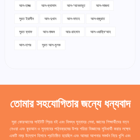
আল-হাজ্জ
আল-ক্বাসাস
আল-‘আনকাবূত
আস-সাজদা
সুরত ইয়াসীন
আদ-দুখান
আল-ফাতহ
আল-হুজুরাত
সুরত ক্বাফ
আন-নাজম
আর-রাহমান
আল-ওয়াক্বি‘আহ
আল-হাশর
সুরত আল-মুলক
তোমার সহযোগিতার জন্যে ধন্যবাদ
সুরা কোরআনের সাইটটি প্রিয় বই এবং বিশুদ্ধ সুন্নাহর সেবা, জ্ঞানের শিক্ষার্থীদের যত্ন
নেওয়া এবং কুরআন ও সুন্নাহের পাঠ্যক্রমের উপর শরিয়া বিজ্ঞানের সুবিধার্থী করার লক্ষ্যে
একটি নম্র উদ্যোগ হিসাবে প্রতিষ্ঠিত হয়েছিল এবং আমরা আপনার সমর্থন নিয়ে খুশি এবং