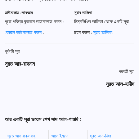
ডাউনলোড কোরআন
সূরার তালিকা
পুরো পবিত্র কুরআন ডাউনলোড করুন :
নিম্নলিখিত তালিকা থেকে একটি সূরা
কোরান ডাউনলোড করুন
.
চয়ন করুন :
সূরার তালিকা
.
পূর্ববর্তী সূরা
সুরত আর-রাহমান
পরবর্তী সূরা
সুরত আল-হাদীদ
আর একটি সূরা ভয়েস শেখ সাদ আল-গামদি :
সুরত আল বাক্বারাহ্
আলে ইমরান
সুরত আন-নিসা