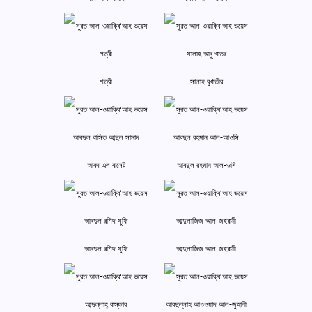
শত্রী
সালাহ বুখাতীর
আবদ এল বাসেট
আবদুল রহমান আল-ওসি
আবদুল রশিদ সুফি
আব্দুলাজিজ আল-জহরানী