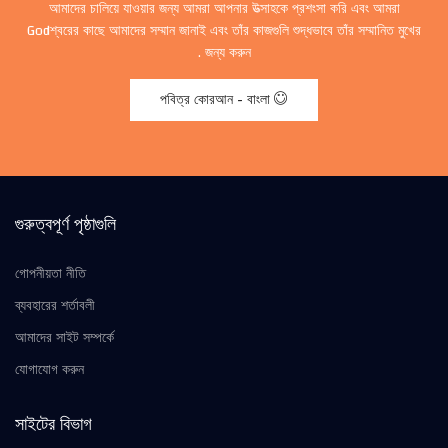
আমাদের চালিয়ে যাওয়ার জন্য আমরা আপনার উত্সাহকে প্রশংসা করি এবং আমরা
Godশ্বরের কাছে আমাদের সম্মান জানাই এবং তাঁর কাজগুলি শুদ্ধভাবে তাঁর সম্মানিত মুখের
জন্য করুন .
পবিত্র কোরআন - বাংলা
গুরুত্বপূর্ণ পৃষ্ঠাগুলি
গোপনীয়তা নীতি
ব্যবহারের শর্তাবলী
আমাদের সাইট সম্পর্কে
যোগাযোগ করুন
সাইটের বিভাগ