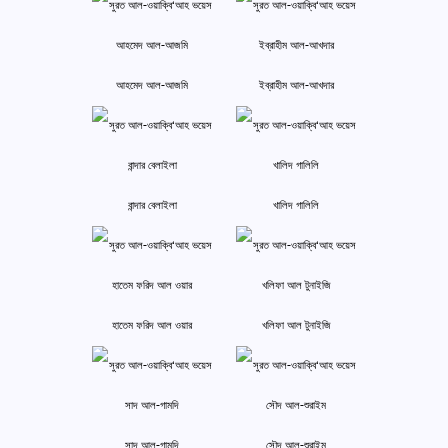
আহমেদ আল-আজমি
ইব্রাহীম আল-আখদার
বান্দার বেলাইলা
খালিদ গালিলি
হাতেম ফরিদ আল ওয়ার
খলিফা আল টুনাইজি
সাদ আল-গামদি
সৌদ আল-শুরাইম