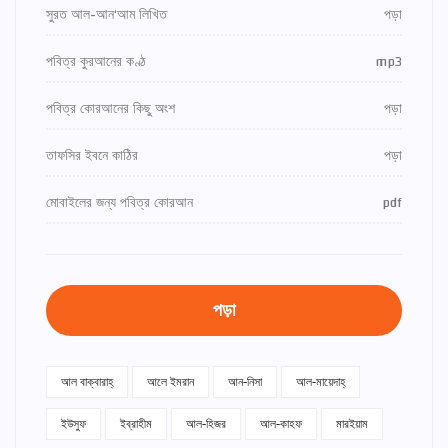
সুরত আল-আন‘আম লিখিত
পড়া
পবিত্র কুরআনের কণ্ঠ
mp3
পবিত্র কোরআনের কিছু অংশ
পড়া
তাফসির ইবনে কাঠির
পড়া
মোবাইলের জন্য পবিত্র কোরআন
pdf
পড়া
আল বাক্বারাহ্
আলে ইমরান
আন-নিসা
আল-মায়েদাহ্
ইউসুফ
ইব্রাহীম
আল-হিজর
আল-কাহফ
মারইয়াম