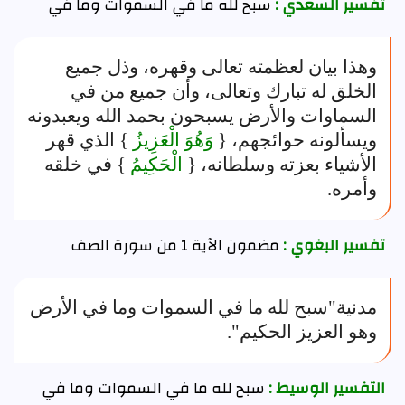
تفسير السعدي :
سبح لله ما في السموات وما في
وهذا بيان لعظمته تعالى وقهره، وذل جميع
الخلق له تبارك وتعالى، وأن جميع من في
السماوات والأرض يسبحون بحمد الله ويعبدونه
ويسألونه حوائجهم، {
وَهُوَ الْعَزِيزُ
} الذي قهر
الأشياء بعزته وسلطانه، {
الْحَكِيمُ
} في خلقه
وأمره.
تفسير البغوي :
مضمون الآية 1 من سورة الصف
مدنية"سبح لله ما في السموات وما في الأرض
وهو العزيز الحكيم".
التفسير الوسيط :
سبح لله ما في السموات وما في