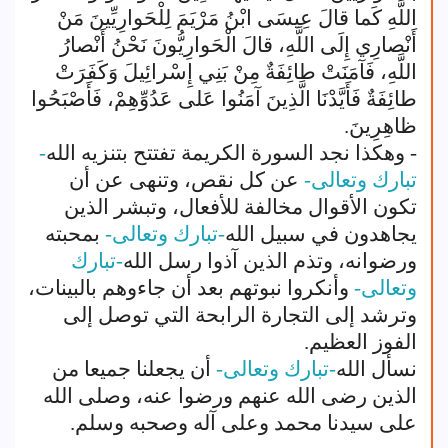
اللَّهِ كَما قالَ عِيسَى ابْنُ مَرْيَمَ لِلْحَوارِيِّينَ مَنْ
أَنْصارِي إِلَى اللَّهِ، قالَ الْحَوارِيُّونَ نَحْنُ أَنْصارُ
اللَّهِ، فَآمَنَتْ طائِفَةٌ مِنْ بَنِي إِسْرائِيلَ وَكَفَرَتْ
طائِفَةٌ فَأَيَّدْنَا الَّذِينَ آمَنُوا عَلى عَدُوِّهِمْ، فَأَصْبَحُوا
ظاهِرِينَ.
- وهكذا نجد السورة الكريمة تفتتح بتنزيه الله
-
تبارك وتعالى-
عن كل نقص، وتنهى عن أن
تكون الأقوال مخالفة للأفعال، وتبشر الذين
يجاهدون في سبيل الله
-تبارك وتعالى-
بمحبته
ورضوانه، وتذم الذين آذوا رسل الله
-تبارك
وتعالى-
وأنكروا نبوتهم بعد أن جاءوهم بالبينات،
وترشد إلى التجارة الرابحة التي توصل إلى
الفوز العظيم.
نسأل الله
-تبارك وتعالى-
أن يجعلنا جميعا من
الذين رضى الله عنهم ورضوا عنه، وصلى الله
على سيدنا محمد وعلى آله وصحبه وسلم.