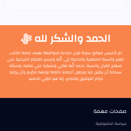
الحمد والشكر لله ﷻ
تم تأسيس موقع سورة قرآن كبادرة متواضعة بهدف خدمة الكتاب
العزيز والسنة المطهرة والدعوة إلى الله وتيسير العلوم الشرعية على
منهاج القرآن والسنة, نحمد الله تعالى ونشكره على فضله, ونسأله
سبحانه أن يتقبل منا ويجعل أعمالنا خالصة لوجهه الكريم وأن يرزقنا
دوام التوفيق والنجاح، إنه هو الولي الحميد.
صفحات مهمة
سياسة الخصوصية