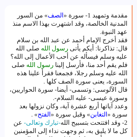
مقدمة وتمهيد 1- سورة «
الصف
» من السور
المدنية الخالصة، وقد اشتهرت بهذا الاسم منذ
عهد النبوة.
فقد أخرج الإمام أحمد عن عبد الله بن سلام
قال: تذاكرنا: أيكم يأتى
رسول الله
صلى الله
عليه وسلم فيسأله عن أحب الأعمال إلى الله؟
فلم يقم أحد منا، فأرسل إلينا
رسول الله
صلى
الله عليه وسلم رجلا، فجمعنا فقرأ علينا هذه
السورة، يعنى سورة الصف كلها .
قال الآلوسى: وتسمى- أيضا- سورة الحواريين،
وسورة عيسى- عليه السلام-.
وعدد آياتها أربع عشرة آية، وكان نزولها بعد
سورة «
التغابن
» وقبل سورة «
الفتح
» .
2- وقد افتتحت بتسبيح الله
-تبارك وتعالى-
عن
كل ما لا يليق به، ثم وجهت نداء إلى المؤمنين