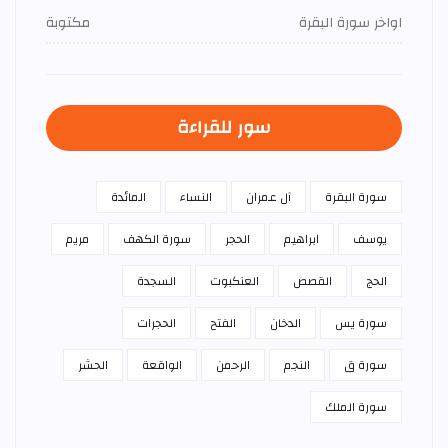
اواخر سورة البقرة
مكتوبة
سور للقراءة
سورة البقرة
آل عمران
النساء
المائدة
يوسف
ابراهيم
الحجر
سورة الكهف
مريم
الحج
القصص
العنكبوت
السجدة
سورة يس
الدخان
الفتح
الحجرات
سورة ق
النجم
الرحمن
الواقعة
الحشر
سورة الملك