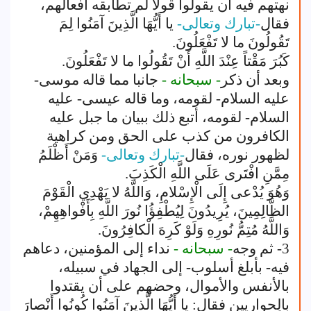
نهتهم فيه أن يقولوا قولا لم تطابقه أفعالهم،
فقال
-تبارك وتعالى-
يا أَيُّهَا الَّذِينَ آمَنُوا لِمَ
تَقُولُونَ ما لا تَفْعَلُونَ.
كَبُرَ مَقْتاً عِنْدَ اللَّهِ أَنْ تَقُولُوا ما لا تَفْعَلُونَ.
وبعد أن ذكر
- سبحانه -
جانبا مما قاله موسى-
عليه السلام- لقومه، وما قاله عيسى- عليه
السلام- لقومه، أتبع ذلك ببيان ما جبل عليه
الكافرون من كذب على الحق ومن كراهية
لظهور نوره، فقال
-تبارك وتعالى-
وَمَنْ أَظْلَمُ
مِمَّنِ افْتَرى عَلَى اللَّهِ الْكَذِبَ.
وَهُوَ يُدْعى إِلَى الْإِسْلامِ، وَاللَّهُ لا يَهْدِي الْقَوْمَ
الظَّالِمِينَ، يُرِيدُونَ لِيُطْفِؤُا نُورَ اللَّهِ بِأَفْواهِهِمْ،
وَاللَّهُ مُتِمُّ نُورِهِ وَلَوْ كَرِهَ الْكافِرُونَ.
3- ثم وجه
- سبحانه -
نداء إلى المؤمنين، دعاهم
فيه- بأبلغ أسلوب- إلى الجهاد في سبيله،
بالأنفس والأموال، وحضهم على أن يقتدوا
بالحواريين فقال: يا أَيُّهَا الَّذِينَ آمَنُوا كُونُوا أَنْصارَ