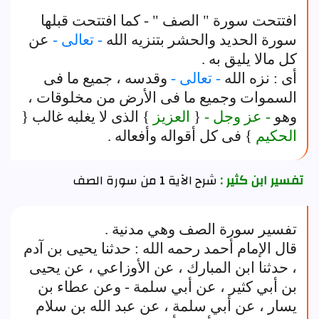
افتتحت سورة " الصف " - كما افتتحت قبلها
سورة الحديد والحشر بتنزيه الله
- تعالى -
عن
كل مالا يليق به .
أى : نزه الله
- تعالى -
وقدسه ، جميع ما فى
السموات وجميع ما فى الأرض من مخلوقات ،
وهو
- عز وجل -
{
العزيز
} الذى لا يغلبه غالب {
الحكيم
} فى كل أقواله وأفعاله .
تفسير ابن كثير :
شرح الآية 1 من سورة الصف
تفسير سورة الصف وهي مدنية .
قال الإمام أحمد رحمه الله : حدثنا يحيى بن آدم
، حدثنا ابن المبارك ، عن الأوزاعي ، عن يحيى
بن أبي كثير ، عن أبي سلمة - وعن عطاء بن
يسار ، عن أبي سلمة ، عن عبد الله بن سلام