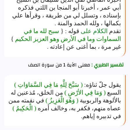
أبي عمر ، أخبرنا أبو المنجا بن اللتي فذكره
بإسناده ، وتسلل لي من طريقة ، وقرأها علي
بكمالها ، ولله الحمد والمنة .
تقدم
الكلام على
قوله : {
سبح لله ما في
السماوات وما في الأرض وهو العزيز الحكيم
}
غير مرة ، بما أغنى عن إعادته .
تفسير الطبري :
معنى الآية 1 من سورة الصف
يقول جلّ ثناؤه:
( سَبَّحَ لِلَّهِ مَا فِي السَّمَاوَاتِ )
السبع
( وَمَا فِي الأرْضِ )
من الخلق، مُذعنين له
بالألوهة والربوبية
( وَهُوَ الْعَزِيزُ )
في نقمته ممن
عصاه منهم، فكفر به، وخالف أمره
( الْحَكِيمُ )
في تدبيره إياهم.