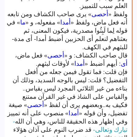
العلم سبب للتمييز.
ولفظ «
أحصى
» يرى صاحب الكشاف ومن تابعه
أنه فعل ماض، ولفظ «
أمدا
» مفعوله، و «
ما
» في
قوله لِما لَبِثُوا مصدرية، فيكون المعنى، ثم
بعثناهم لنعلم أى الحزبين أضبط أمدا- أى مدة-
للبثهم في الكهف.
قال صاحب الكشاف: و «
أحصى
» فعل ماض،
أى:
أيهم أضبط «
أمدا
» لأوقات لبثهم.
فإن قلت: فما تقول فيمن جعله من أفعل
التفضيل؟ قلت: ليس بالوجه السديد، وذلك أن
بناءه من غير الثلاثي المجرد ليس بقياس..
والقياس على الشاذ في غير القرآن ممتنع
فكيف به..وبعضهم يرى أن لفظ «
أحصى
» صيغة
تفضيل، وأن قوله «
أمدا
» منصوب على أنه تمييز
وفي إظهار هذه الحقيقة للناس، وهي أن الله
-
تبارك وتعالى-
قد ضرب النوم على آذان هؤلاء