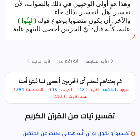
وهذا هو أولى الوجهين في ذلك بالصواب، لأن
تفسير أهل التفسير بذلك جاء.
والآخر: أن يكون منصوبا بوقوع قوله
( لَبِثُوا )
عليه، كأنه قال: أيّ الحزبين أحصى للبثهم غاية.
آية رقم 12
الآية السابقة
الآية التالية
ثم بعثناهم لنعلم أي الحزبين أحصى لما لبثوا أمدا
سورة :
الكهف
- الأية : (
12
)
- الجزء : (
15
) - الصفحة: (
294
) -
عدد الأيات : ( 110 )
تفسير آيات من القرآن الكريم
تفسير: أو تقول لو أن الله هداني لكنت من المتقين