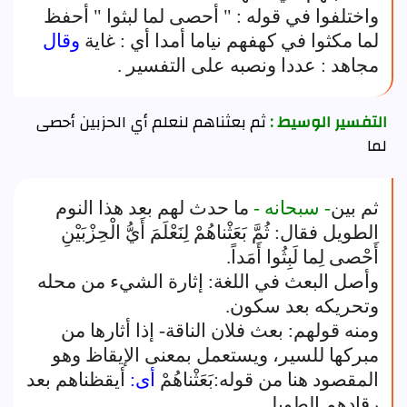
واختلفوا في قوله : " أحصى لما لبثوا " أحفظ
لما مكثوا في كهفهم نياما أمدا أي : غاية
وقال
مجاهد : عددا ونصبه على التفسير .
التفسير الوسيط :
ثم بعثناهم لنعلم أي الحزبين أحصى
لما
ثم بين
- سبحانه -
ما حدث لهم بعد هذا النوم
الطويل فقال: ثُمَّ بَعَثْناهُمْ لِنَعْلَمَ أَيُّ الْحِزْبَيْنِ
أَحْصى لِما لَبِثُوا أَمَداً.
وأصل البعث في اللغة: إثارة الشيء من محله
وتحريكه بعد سكون.
ومنه قولهم: بعث فلان الناقة- إذا أثارها من
مبركها للسير، ويستعمل بمعنى الإيقاظ وهو
المقصود هنا من قوله:بَعَثْناهُمْ
أى:
أيقظناهم بعد
رقادهم الطويل.