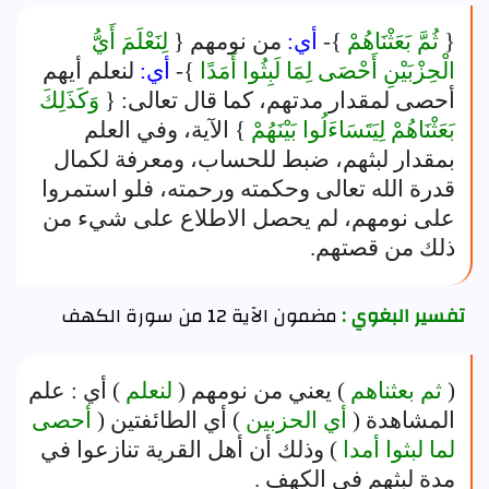
{
ثُمَّ بَعَثْنَاهُمْ
}-
أي:
من نومهم {
لِنَعْلَمَ أَيُّ
الْحِزْبَيْنِ أَحْصَى لِمَا لَبِثُوا أَمَدًا
}-
أي:
لنعلم أيهم
أحصى لمقدار مدتهم، كما قال تعالى: {
وَكَذَلِكَ
بَعَثْنَاهُمْ لِيَتَسَاءَلُوا بَيْنَهُمْ
} الآية، وفي العلم
بمقدار لبثهم، ضبط للحساب، ومعرفة لكمال
قدرة الله تعالى وحكمته ورحمته، فلو استمروا
على نومهم، لم يحصل الاطلاع على شيء من
ذلك من قصتهم.
تفسير البغوي :
مضمون الآية 12 من سورة الكهف
(
ثم بعثناهم
) يعني من نومهم (
لنعلم
) أي : علم
المشاهدة (
أي الحزبين
) أي الطائفتين (
أحصى
لما لبثوا أمدا
) وذلك أن أهل القرية تنازعوا في
مدة لبثهم في الكهف .