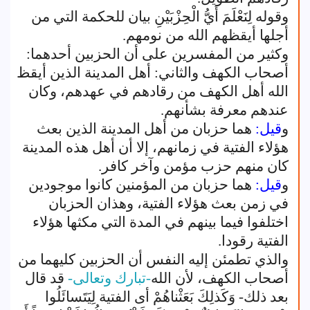
وقوله لِنَعْلَمَ أَيُّ الْحِزْبَيْنِ بيان للحكمة التي من
أجلها أيقظهم الله من نومهم.
وكثير من المفسرين على أن الحزبين أحدهما:
أصحاب الكهف والثاني: أهل المدينة الذين أيقظ
الله أهل الكهف من رقادهم في عهدهم، وكان
عندهم معرفة بشأنهم.
و
قيل:
هما حزبان من أهل المدينة الذين بعث
هؤلاء الفتية في زمانهم، إلا أن أهل هذه المدينة
كان منهم حزب مؤمن وآخر كافر.
و
قيل:
هما حزبان من المؤمنين كانوا موجودين
في زمن بعث هؤلاء الفتية، وهذان الحزبان
اختلفوا فيما بينهم في المدة التي مكثها هؤلاء
الفتية رقودا.
والذي تطمئن إليه النفس أن الحزبين كليهما من
أصحاب الكهف، لأن الله
-تبارك وتعالى-
قد قال
بعد ذلك- وَكَذلِكَ بَعَثْناهُمْ أى الفتية لِيَتَسائَلُوا