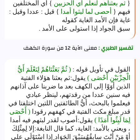
{
ثم بعثناهم لنعلم أي الحزبين
} أي المختلفين
فيهم {
أحصى لما لبثوا أمدا
} قيل : عددا وقيل :
غاية فإن الأمد الغاية كقوله
سبق الجواد إذا استولى على الأمد .
تفسير الطبري :
معنى الآية 12 من سورة الكهف
القول في تأويل قوله :
( ثُمَّ بَعَثْنَاهُمْ لِنَعْلَمَ أَيُّ
الْحِزْبَيْنِ أَحْصَى )
يقول:ثم بعثنا هؤلاء الفتية
الذين أوَوْا إلى الكهف بعد ما ضربنا على آذانهم
فيه سنين عددا من رقدتهم، لينظر عبادي
فيعلموا بالبحث، أيُّ الطائفتين اللتين اختلفتا في
قدر مبلغ مكث الفتية في كهفهم رقودا
( أَحْصَى
لِمَا لَبِثُوا أَمَدًا )
يقول:أصوب لقدر لبثهم فيه أمدا
، ويعني بالأمد: الغاية، كما قال النابغة:إلا لِمِثْلِكَ
أوْ مَنْ أنْتَ سابِقُهُسَبْقَ الجَوَادِ ِإذا اسْتَوْلَى على