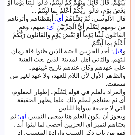
بَيْنَهُمْ، قالَ قائِلٌ مِنْهُمْ كَمْ لَبِثْتُمْ، قالُوا لَبِثْنا يَوْماً أَوْ
بَعْضَ يَوْمٍ، قالُوا رَبُّكُمْ أَعْلَمُ بِما لَبِثْتُمْ ...
قال الآلوسى: ثُمَّ بَعَثْناهُمْ
أى:
أيقظناهم وأثرناهم
من نومهم لِنَعْلَمَ أَيُّ الْحِزْبَيْنِ
أى:
منهم، وهم
القائلون لَبِثْنا يَوْماً أَوْ بَعْضَ يَوْمٍ والقائلون رَبُّكُمْ
أَعْلَمُ بِما لَبِثْتُمْ.
و
قيل:
أحد الحزبين الفتية الذين ظنوا قلة زمان
لبثهم، والثاني أهل المدينة الذين بعث الفتية
على عهدهم وكان عندهم تاريخ غيبتهم..
والظاهر الأول لأن اللام للعهد، ولا عهد لغير من
سمعت.
والمراد بالعلم في قوله لِنَعْلَمَ.. إظهار المعلوم،
أى ثم بعثناهم لنعلم ذلك علما يظهر الحقيقة
التي لا حقيقة سواها للناس.
ويجوز أن يكون العلم هنا بمعنى التمييز،
أى:
ثم
بعثناهم لنميز أى الحزبين أحصى لما لبثوا أبدا.
فهو من باب ذكر السبب وإرادة المسبب، إذ