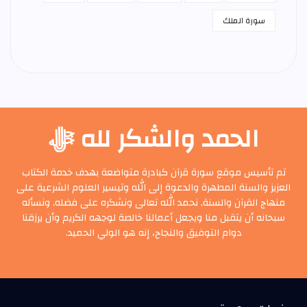
سورة الملك
الحمد والشكر لله ﷻ
تم تأسيس موقع سورة قرآن كبادرة متواضعة بهدف خدمة الكتاب
العزيز والسنة المطهرة والدعوة إلى الله وتيسير العلوم الشرعية على
منهاج القرآن والسنة, نحمد الله تعالى ونشكره على فضله, ونسأله
سبحانه أن يتقبل منا ويجعل أعمالنا خالصة لوجهه الكريم وأن يرزقنا
دوام التوفيق والنجاح، إنه هو الولي الحميد.