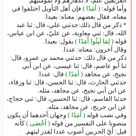
الفريقين علم، لا لكفارهم ولا لمؤمنيهم.
وأما قوله:
( أمَدًا )
فإن أهل التأويل اختلفوا في
معناه، فقال بعضهم: معناه: بعيدا.
* ذكر من قال ذلك:حدثني علي، قال: ثنا عبد
الله، قال: ثني معاوية، عن عليّ، عن ابن عباس،
قوله
( لِمَا لَبِثُوا أَمَدًا )
يقول: بعيدا.
وقال آخرون: معناه: عددا.
ذكر من قال ذلك: حدثني محمد بن عمرو، قال:
ثنا أبو عاصم، قال: ثنا عيسى، عن ابن أبي
نجيح، عن مجاهد
( أمَدًا )
قال: عددا.
حدثني الحارث، قال: ثنا الحسن، قال: ثنا ورقاء،
عن ابن أبي نجيح، عن مجاهد، مثله.
حدثنا القاسم، قال: ثنا الحسين، قال: ثني حجاج،
عن ابن جريج، عن مجاهد، مثله.
وفي نصب قوله
( أمَدًا )
وجهان:أحدهما أن يكون
منصوبا على التفسير من قوله
( أحْصَى )
كأنه
قيل: أيّ الحزبين أصوب عددا لقدر لبثهم.