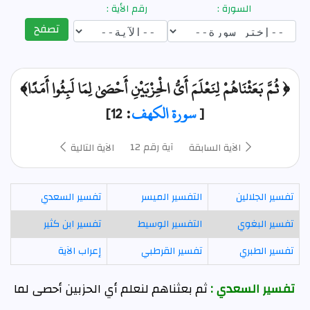
السورة :
رقم الأية :
تصفح
﴿ ثُمَّ بَعَثْنَاهُمْ لِنَعْلَمَ أَيُّ الْحِزْبَيْنِ أَحْصَىٰ لِمَا لَبِثُوا أَمَدًا﴾
[
سورة الكهف
: 12]
آية رقم 12
الآية السابقة
الآية التالية
تفسير الجلالين
التفسير الميسر
تفسير السعدي
تفسير البغوي
التفسير الوسيط
تفسير ابن كثير
تفسير الطبري
تفسير القرطبي
إعراب الآية
تفسير السعدي :
ثم بعثناهم لنعلم أي الحزبين أحصى لما