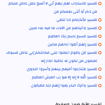
تفسير: فاستجاب لهم ربهم أني لا أضيع عمل عامل منكم
من ذكر أو أنثى بعضكم من
تفسير: فأنذرتكم نارا تلظى
تفسير: وآتيناهم من الآيات ما فيه بلاء مبين
تفسير: فسبح باسم ربك العظيم
تفسير: إنهم ألفوا آباءهم ضالين
تفسير: قل ياقوم اعملوا على مكانتكم إني عامل فسوف
تعلمون من تكون له عاقبة الدار إنه
تفسير: فتنازعوا أمرهم بينهم وأسروا النجوى
تفسير: الله لا إله إلا هو رب العرش العظيم
تفسير: واترك البحر رهوا إنهم جند مغرقون
تفسير الآية ضمن الصفحة