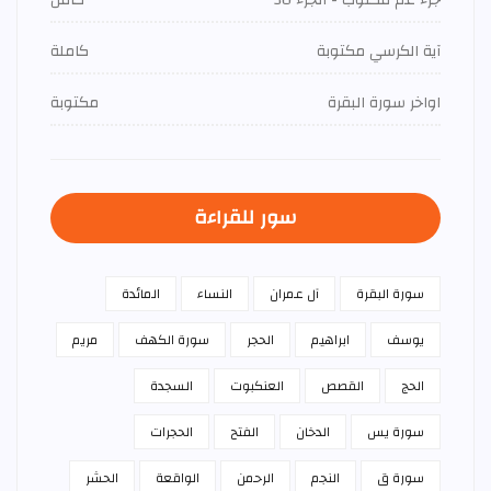
آية الكرسي مكتوبة
كاملة
اواخر سورة البقرة
مكتوبة
سور للقراءة
سورة البقرة
آل عمران
النساء
المائدة
يوسف
ابراهيم
الحجر
سورة الكهف
مريم
الحج
القصص
العنكبوت
السجدة
سورة يس
الدخان
الفتح
الحجرات
سورة ق
النجم
الرحمن
الواقعة
الحشر