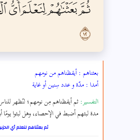
بعثناهم : أيقظناهم من نومهم
أمدا : مدّة و عدد سِنين أو غاية
التفسير:
ثم أيقظناهم مِن نومهم؛ لنُظهر للناس م
مدة لبثهم أضبط في الإحصاء، وهل لبثوا يومًا أ
ثم بعثناهم لنعلم أي الحزب