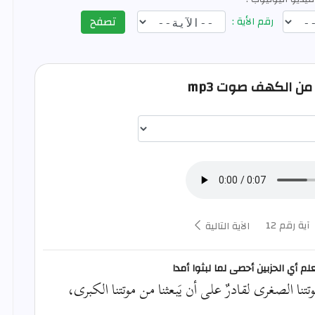
تصفح
رقم الأية :
اختيار قارئ الآية
آية رقم 12
الآية التالية
نعلم أي الحزبين أحصى لما لبثوا أمدا
ا الصغرى لقادرٌ على أن يَبعثنا من موتتنا الكبرى،