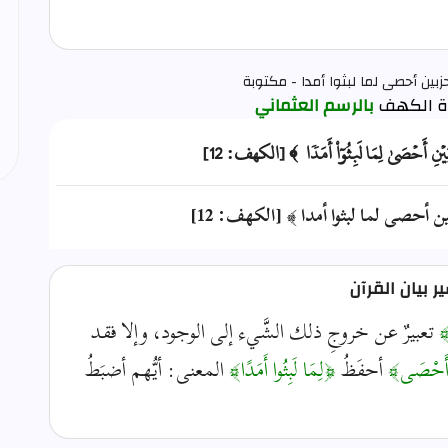
زبين أحصى لما لبثوا أمدا - مكتوبة
بالرسم العثماني
زۡبَيۡنِ أَحۡصَىٰ لِمَا لَبِثُوٓاْ أَمَدٗا ﴾ [الكهف: 12]
ن أحصى لما لبثوا أمدا ﴾ [الكهف: 12]
 بيان القرآن
﴾
تعبيرٌ عن خروجِ ذلك الشَّيء إلى الوجود، وإلا فقد
َحْصَى﴾
أحفَظُ
﴿لِمَا لَبِثُوا أَمَدًا﴾
المعنى: أيُّهم أضبَطُ