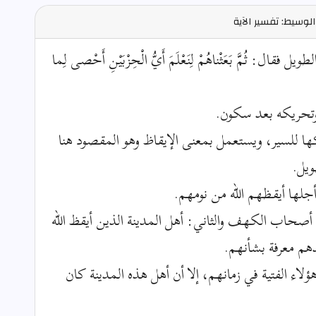
لوسيط: تفسير الآية
ل: ثُمَّ بَعَثْناهُمْ لِنَعْلَمَ أَيُّ الْحِزْبَيْنِ أَحْصى لِما
وتحريكه بعد سكون.
بركها للسير، ويستعمل بمعنى الإيقاظ وهو المقصود هنا
ويل.
ي من أجلها أيقظهم الله من نومهم.
أصحاب الكهف والثاني: أهل المدينة الذين أيقظ الله
م معرفة بشأنهم.
اء الفتية في زمانهم، إلا أن أهل هذه المدينة كان