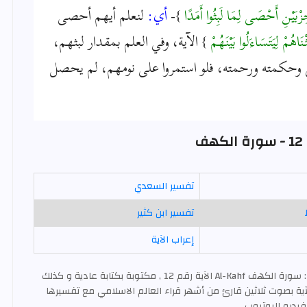
حِزْبَيْنِ أَحْصَى لِمَا لَبِثُوا أَمَدًا
}-
أي:
لنعلم أيهم أحصى
اهُمْ لِيَتَسَاءَلُوا بَيْنَهُمْ
} الآية، وفي العلم بمقدار لبثهم،
 وحكمته ورحمته، فلو استمروا على نومهم، لم يحصل
ف
تفسير السعدي
تفسير ابن كثير
إعراب الآية
: سورة الكهف Al-Kahf الآية رقم 12 , مكتوبة بكتابة عادية و كذلك
ية بصوت ثلاثين قارئ من أشهر قراء العالم الاسلامي مع تفسيرها
فيديو اليوتيوب .