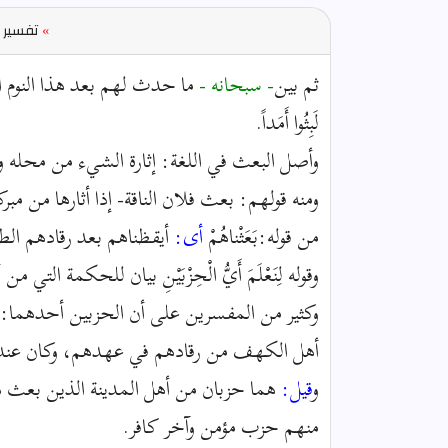
»
تفسير ا
ثم بين
- سبحانه -
ما حدث لهم بعد هذا النوم الطويل فقا
لَبِثُوا أَمَداً.
وأصل البعث في اللغة: إثارة الشيء من محله 
ومنه قولهم: بعث فلان الناقة- إذا أثارها من م
من قوله:بَعَثْناهُمْ
أى:
أيقظناهم بعد رقادهم الط
وقوله لِنَعْلَمَ أَيُّ الْحِزْبَيْنِ بيان للحكمة الت
وكثير من المفسرين على أن الحزبين أحدهما: 
أهل الكهف من رقادهم في عهدهم، وكان عنده
و
قيل:
هما حزبان من أهل المدينة الذين بعث هؤل
منهم حزب مؤمن وآخر كافر.