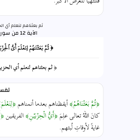
فلنتهيَّأ للعرض الأكبر.
ثم بعثناهم لنعلم أي الح
الآية 12 من سورة الكهف
﴿ ثُمَّ بَعَثۡنَٰهُمۡ لِنَعۡلَمَ أَيُّ ٱلۡحِ
﴿ ثم بعثناهم لنعلم أي الحزبي
تفسير
﴿ثُمَّ بَعَثْنَاهُمْ﴾
أيقظناهم بعدما أنمناهم
﴿لِنَعْلَمَ
كانَ اللهُ تعالى علِمَ
﴿أَيُّ الْحِزْبَيْنِ﴾
الفريقين
﴿أ
غايةً لأوقاتِ لُبثهم.