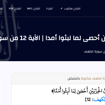
القرآن مكتوب
القراء
القرآن MP3
القرآن PDF
الب
ا لبثوا أمدا | الآية 12 من سورة الكهف
 الكهف مكتوبة
بالتشكيل
ُّ الْحِزْبَيْنِ أَحْصَىٰ لِمَا لَبِثُوا أَمَدًا﴾
لكهف
: 12]