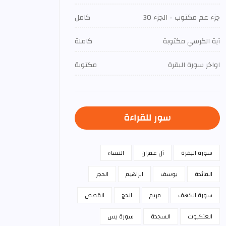
جزء عم مكتوب - الجزء 30
كامل
آية الكرسي مكتوبة
كاملة
اواخر سورة البقرة
مكتوبة
سور للقراءة
سورة البقرة
آل عمران
النساء
المائدة
يوسف
ابراهيم
الحجر
سورة الكهف
مريم
الحج
القصص
العنكبوت
السجدة
سورة يس