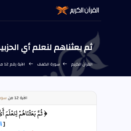
ثم بعثناهم لنعلم أي الحزبين أحصى لم
القرآن الكريم
سورة الكهف
الآية رقم 12 من سورة الكهف
الآية
12 من
سورة
﴿ ثُمَّ بَعَثْنَاهُمْ لِنَعْلَمَ أَي
[
ا