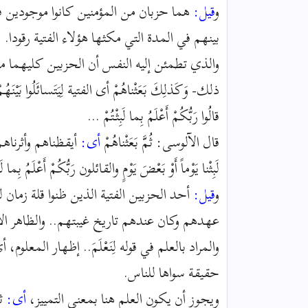
و
قيل:
هما حزبان من المؤمنين كانوا موجودين في
بينهم في المدة التي مكثها هؤلاء الفتية رقودا.
والذي تطمئن إليه النفس أن الحزبين كليهما
ذلك- وَكَذلِكَ بَعَثْناهُمْ أى الفتية لِيَتَسائَلُوا بَيْنَهُمْ، قال
قالُوا رَبُّكُمْ أَعْلَمُ بِما لَبِثْتُمْ ...
قال الآلوسى: ثُمَّ بَعَثْناهُمْ
أى:
أيقظناهم وأثرناهم من 
لَبِثْنا يَوْماً أَوْ بَعْضَ يَوْمٍ والقائلون رَبُّكُمْ أَعْلَمُ بِما لَبِ
و
قيل:
أحد الحزبين الفتية الذين ظنوا قلة زمان ل
عهدهم وكان عندهم تاريخ غيبتهم.. والظاهر ال
والمراد بالعلم في قوله لِنَعْلَمَ.. إظهار المعلو
حقيقة سواها للناس.
ويجوز أن يكون العلم هنا بمعنى التمييز،
أى:
ثم