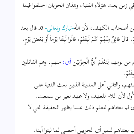
 زمن بعث هؤلاء الفتية، وهذان الحزبان اختلفوا فيما
 من أصحاب الكهف، لأن الله
-تبارك وتعالى-
قد قال بعد
َ قائِلٌ مِنْهُمْ كَمْ لَبِثْتُمْ، قالُوا لَبِثْنا يَوْماً أَوْ بَعْضَ يَوْمٍ،
نومهم لِنَعْلَمَ أَيُّ الْحِزْبَيْنِ
أى:
منهم، وهم القائلون
ثْتُمْ.
بثهم، والثاني أهل المدينة الذين بعث الفتية على
أول لأن اللام للعهد، ولا عهد لغير من سمعت.
م، أى ثم بعثناهم لنعلم ذلك علما يظهر الحقيقة التي لا
 بعثناهم لنميز أى الحزبين أحصى لما لبثوا أبدا.