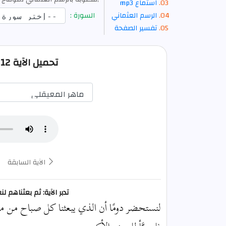
استماع mp3
الرسم العثماني
السورة :
تفسير الصفحة
تحميل الآية 12 من الكهف صوت mp3
الآية السابقة
تدبر الآية: ثم بعثناهم ل
لنستحضر دومًا أن الذي يبعثنا كل صباح من موتتن