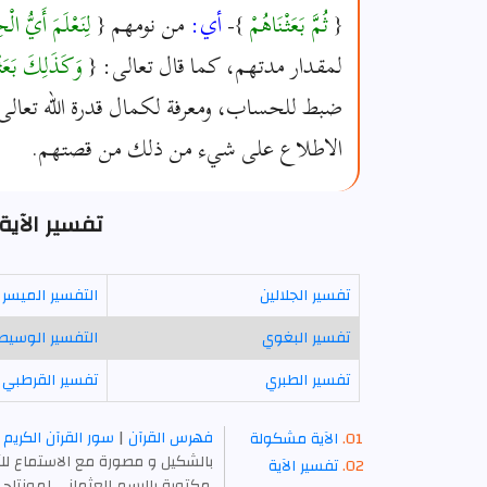
{
ثُمَّ بَعَثْنَاهُمْ
}-
أي:
من نومهم {
لِنَعْلَمَ أَيُّ الْ
لمقدار مدتهم، كما قال تعالى: {
وَكَذَلِكَ بَعَثْنَ
ضبط للحساب، ومعرفة لكمال قدرة الله تعالى
الاطلاع على شيء من ذلك من قصتهم.
تفسير الآية 12 - سورة الكه
تفسير الجلالين
التفسير الميسر
تفسير البغوي
التفسير الوسيط
تفسير الطبري
تفسير القرطبي
فهرس القرآن
|
سور القرآن الكريم
الآية مشكولة
بالشكيل و مصورة مع الاستماع للآ
تفسير الآية
,مكتوبة بالرسم العثماني لمونتاج 