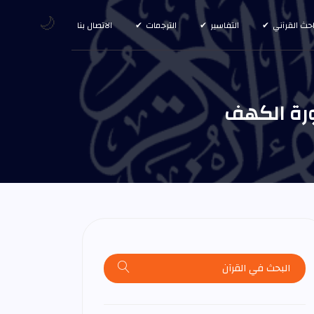
🌙
احث القرآني
التفاسير
الترجمات
الاتصال بنا