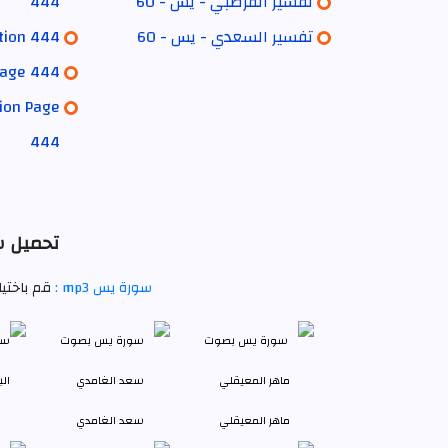
تفسير القرطبي - يس - 60
444
تفسير السعدي - يس - 60
tion 444
Page 444
tion Page
444
تحميل سو
سورة يس mp3 :
قم باختي
ماهر المعيقلي
سعد الغامدي