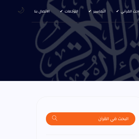
🌙
احث القرآني
التفاسير
الترجمات
الاتصال بنا