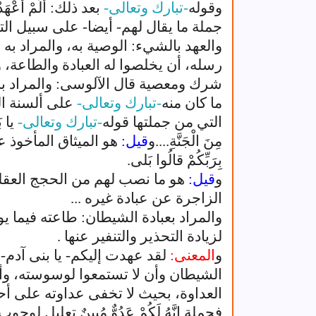
وقوله
-تبارك وتعالى-
بعد ذلك: أَلَمْ أَعْهَدْ 
جملة ما يقال لهم- أيضا- على سبيل التق
والعهد بالشيء: الوصية به، والمراد به ه
رسله، أن يخلصوا له العبادة والطاعة،
شرك ومعصية قال الآلوسى: والمراد بال
ما كان منه
-تبارك وتعالى-
على ألسنة ال
التي من جملتها قوله
-تبارك وتعالى-
يا بَ
مِنَ الْجَنَّةِ....و
قيل:
هو الميثاق المأخوذ ع
بِرَبِّكُمْ قالُوا بَلى.
و
قيل:
هو ما نصب لهم من الحجج العقلية
الزاجرة عن عبادة غيره ...
والمراد بعبادة الشيطان: طاعته فيما يو
لزيادة التحذير والتنفير عنها .
و
المعنى:
لقد عهدت إليكم- يا بنى آدم- 
الشيطان وأن لا تستمعوا لوسوسته، وأن 
العداوة، بحيث لا تخفى عداوته على أحد
فجملة إِنَّهُ لَكُمْ عَدُوٌّ مُبِينٌ تعليل 