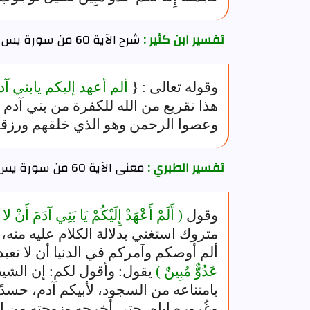
تفسير ابن كثير :
شرح الآية 60 من سورة يس
وقوله تعالى : {
ألم أعهد إليكم يابني آد
هذا تقريع من الله للكفرة من بني آدم 
وعصوا الرحمن وهو الذي خلقهم ورزق
تفسير الطبري :
معنى الآية 60 من سورة يس
وقول
( أَلَمْ أَعْهَدْ إِلَيْكُمْ يَا بَنِي آدَمَ أَنْ لا
متروك استغني بدلالة الكلام عليه منه، و
ألم أوصكم وآمركم في الدنيا أن لا تع
عَدُوٌّ مُبِينٌ )
يقول: وأقول لكم: إن الشيط
بامتناعه من السجود، لأبيكم آدم، حسدًا
وغُروره إياه، حتى أخرجه وزوجته من ال