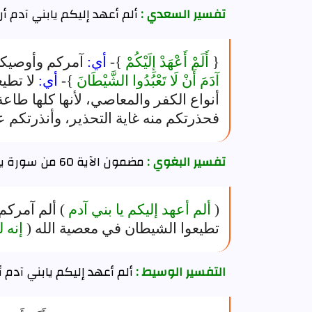
تفسير السعدي :
ألم أعهد إليكم يابني آدم أن
{
أَلَمْ أَعْهَدْ إِلَيْكُمْ
}-
أي:
آمركم وأوصيكم
آدَمَ أَنْ لَا تَعْبُدُوا الشَّيْطَانَ
}-
أي:
لا تطي
أنواع الكفر والمعاصي، لأنها كلها طاعة
فحذرتكم منه غاية التحذير، وأنذرتكم ع
تفسير البغوي :
مضمون الآية 60 من سورة يس
(
ألم أعهد إليكم يا بني آدم
) ألم آمركم 
تطيعوا الشيطان في معصية الله (
إنه 
التفسير الوسيط :
ألم أعهد إليكم يابني آدم أ