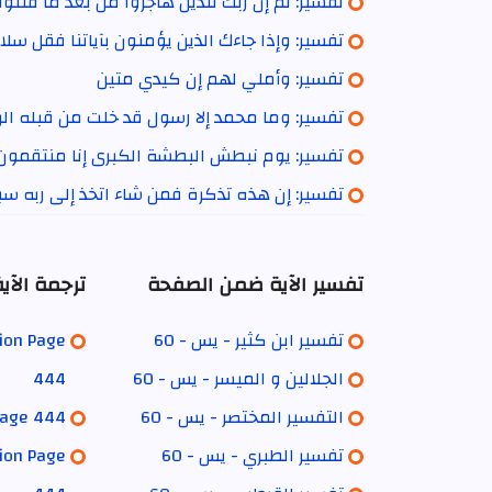
تفسير: ثم إن ربك للذين هاجروا من بعد ما فتنو
تفسير: وإذا جاءك الذين يؤمنون بآياتنا فقل س
تفسير: وأملي لهم إن كيدي متين
تفسير: وما محمد إلا رسول قد خلت من قبله الر
تفسير: يوم نبطش البطشة الكبرى إنا منتقمون
تفسير: إن هذه تذكرة فمن شاء اتخذ إلى ربه سبي
تفسير الآية ضمن الصفحة
ترجمة الآ
تفسير ابن كثير - يس - 60
tion Page
الجلالين و الميسر - يس - 60
444
التفسير المختصر - يس - 60
 Page 444
تفسير الطبري - يس - 60
ion Page