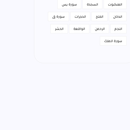
العنكبوت
السجدة
سورة يس
الدخان
الفتح
الحجرات
سورة ق
النجم
الرحمن
الواقعة
الحشر
سورة الملك