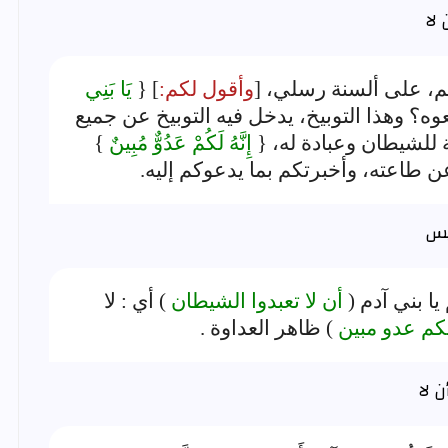
 لا
، على ألسنة رسلي، [
وأقول لكم:
] {
يَا بَنِي
عوه؟ وهذا التوبيخ، يدخل فيه التوبيخ عن جميع
 للشيطان وعبادة له، {
إِنَّهُ لَكُمْ عَدُوٌّ مُبِينٌ
}
ن طاعته، وأخبرتكم بما يدعوكم إليه.
يا بني آدم (
أن لا تعبدوا الشيطان
) أي : لا
لكم عدو مبين
) ظاهر العداوة .
ن لا