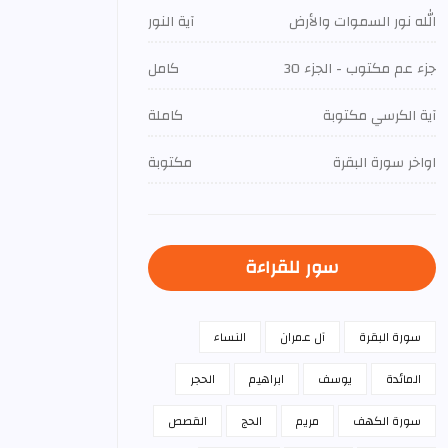
الله نور السموات والأرض
آية النور
جزء عم مكتوب - الجزء 30
كامل
آية الكرسي مكتوبة
كاملة
اواخر سورة البقرة
مكتوبة
سور للقراءة
سورة البقرة
آل عمران
النساء
المائدة
يوسف
ابراهيم
الحجر
سورة الكهف
مريم
الحج
القصص