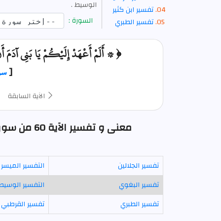
الوسيط .
تفسير ابن كثير
السورة :
تفسير الطبري
﴿ ۞ أَلَمْ أَعْهَدْ إِلَيْكُمْ يَا بَنِي آدَمَ أَن 
[
سو
الآية السابقة
معنى و تفسير الآية 60 من سورة يس : ألم أعهد إليكم يابني آدم أن لا .
تفسير الجلالين
التفسير الميسر
تفسير البغوي
التفسير الوسيط
تفسير الطبري
تفسير القرطبي