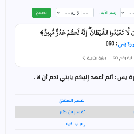
تصفح
رقم الأية :
لَّا تَعْبُدُوا الشَّيْطَانَ ۖ إِنَّهُ لَكُمْ عَدُوٌّ مُّبِينٌ﴾
رة يس
: 60]
آية رقم 60
الآية التالية
تفسير السعدي
تفسير ابن كثير
إعراب الآية