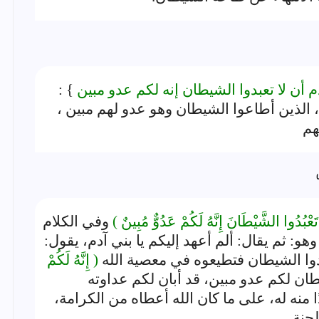
م أن لا تعبدوا الشيطان إنه لكم عدو مبين
} :
، الذين أطاعوا الشيطان وهو عدو لهم مبين ،
هم
 تَعْبُدُوا الشَّيْطَانَ إِنَّهُ لَكُمْ عَدُوٌّ مُبِينٌ )
وفي الكلام
هو: ثم يقال: ألم أعهد إليكم يا بني آدم، يقول:
بدوا الشيطان فتطيعوه في معصية الله
( إِنَّهُ لَكُمْ
ان لكم عدو مبين، قد أبان لكم عداوته
 منه له، على ما كان الله أعطاه من الكرامة،
جنة.