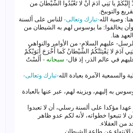
إِلَيْكُمْ يا بَنِي آدَمَ أَنْ لا تَعْبُدُوا الشَّيْطانَ من
ريع والتوبيخ.
نا: وصية الله
-تبارك وتعالى-
للناس على ألسنة
 وأن يخالفوا: ما يوسوس لهم به الشيطان من
عهد هنا.
رسل- عليهم السلام- من الأوامر والنواهي
نِي آدَمَ لا يَفْتِنَنَّكُمُ الشَّيْطانُ كَما أَخْرَجَ أَبَوَيْكُمْ
ليهم في عالم الذر، إذ قال
- سبحانه -
أَلَسْتُ
 والسمعية الآمرة بعبادة الله
-تبارك وتعالى-
سوس به إليهم، ويزينه لهم، عبر عنها بالعبادة
عهدا مؤكدا على ألسنة رسلي، أن لا تعبدوا
لا تتبعوا خطواته، لأنه لكم عدو ظاهر
 من العقلاء.
لوجوب الانتهاء عن طاعة الشيطان.