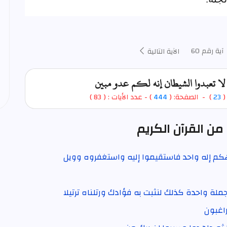
آية رقم 60
الآية التالية
 لا تعبدوا الشيطان إنه لكم عدو مبين
 (
23
) - الصفحة: (
444
) - عدد الأيات : ( 83 )
من القرآن الكريم
إلهكم إله واحد فاستقيموا إليه واستغفروه وويل
 جملة واحدة كذلك لنثبت به فؤادك ورتلناه ترتيلا
راغبون