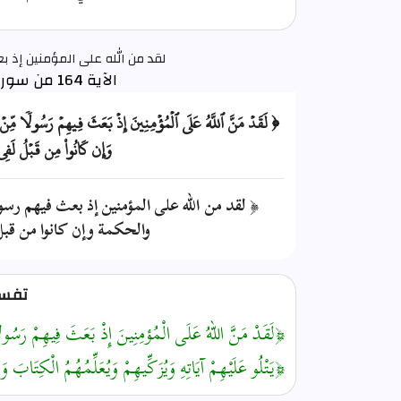
لقد من الله على المؤمنين إذ 
الآية 164 من سورة آل عمران
﴿ لَقَدۡ مَنَّ ٱللَّهُ عَلَى ٱلۡمُؤۡمِنِينَ إِذۡ بَعَثَ فِيهِمۡ رَسُولٗا مِّنۡ أ
وَإِن كَانُواْ مِن قَبۡلُ لَ
﴿ لقد من الله على المؤمنين إذ بعث فيهم رسو
والحكمة وإن كانوا من قبل 
تفسير
﴿لَقَدْ مَنَّ اللّهُ عَلَى الْمُؤمِنِينَ إِذْ بَعَثَ فِيهِمْ رَسُو
﴿يَتْلُو عَلَيْهِمْ آيَاتِهِ وَيُزَكِّيهِمْ وَيُعَلِّمُهُمُ الْكِتَ