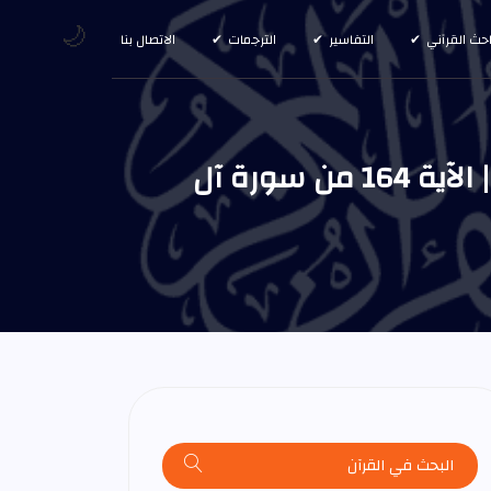
🌙
احث القرآني
التفاسير
الترجمات
الاتصال بنا
لقد من الله على المؤمنين إذ بعث فيهم رسولا من أنفسهم يتلو | الآية 164 من سورة آل