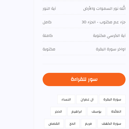
الله نور السموات والأرض
آية النور
جزء عم مكتوب - الجزء 30
كامل
آية الكرسي مكتوبة
كاملة
اواخر سورة البقرة
مكتوبة
سور للقراءة
سورة البقرة
آل عمران
النساء
المائدة
يوسف
ابراهيم
الحجر
سورة الكهف
مريم
الحج
القصص