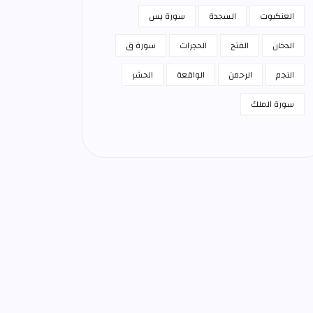
العنكبوت
السجدة
سورة يس
الدخان
الفتح
الحجرات
سورة ق
النجم
الرحمن
الواقعة
الحشر
سورة الملك