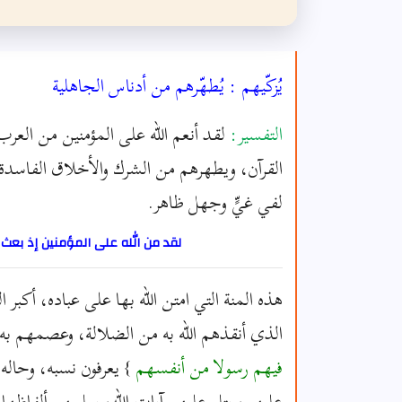
يُزكّيهم : يُطهّرهم من أدناس الجاهلية
التفسير:
لقد أنعم الله على المؤمنين من العر
القرآن، ويطهرهم من الشرك والأخلاق الفاسدة، 
لفي غيٍّ وجهل ظاهر.
لقد من الله على المؤمنين إذ بعث
هذه المنة التي امتن الله بها على عباده، أكبر 
الذي أنقذهم الله به من الضلالة، وعصمهم به
فيهم رسولا من أنفسهم
} يعرفون نسبه، وحاله
عليهم، يتلو عليهم آيات الله، يعلمهم ألفاظها و