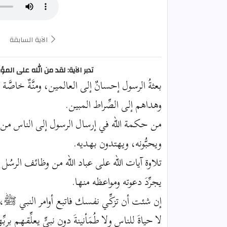
الآية السابقة
تدبر الآية: لقد من الله على ال
بعثةُ الرسول إحسانٌ إلى العالمين، ومنَّةٌ خاصَّ
وهداهم إلى الصِّراط المبين.
من حكمة الله في إرسال الرسول إلى الناس من
ويحبُّونه، ويهتدون بهديه.
تلاوة آيات الله على عباد الله من وظائف الرسُل ا
يجرِّدَ دعوته ومواعظه منها.
إن شئت أن تزكِّي نفسك فاتبع أوامر النبي ﷺ، ف
لا حياةَ للناس ولا طُمَأنينةَ دون نبيٍّ يعلِّقه