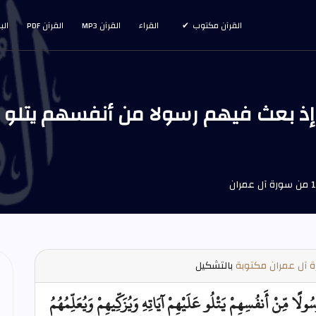
القرآن مكتوب
القراء
القرآن MP3
القرآن PDF
الب
 آل عمران مكتوبة
بالتشكيل
ولًا مِّنْ أَنفُسِهِمْ يَتْلُو عَلَيْهِمْ آيَاتِهِ وَيُزَكِّيهِمْ وَيُعَلِّمُهُمُ