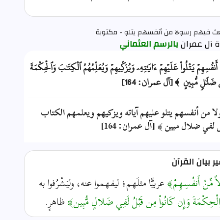
بعث فيهم رسولا من أنفسهم يتلو - مكتوبة
بالرسم العثماني
َنفُسِهِمۡ يَتۡلُواْ عَلَيۡهِمۡ ءَايَٰتِهِۦ وَيُزَكِّيهِمۡ وَيُعَلِّمُهُمُ ٱلۡكِتَٰبَ وَٱلۡحِكۡمَةَ
فِي ضَلَٰلٖ مُّبِينٍ ﴾ [آل عمران: 164]
لا من أنفسهم يتلو عليهم آياته ويزكيهم ويعلمهم الكتاب
لفي ضلال مبين ﴾ [آل عمران: 164]
 بيان القرآن
لاً مِّنْ أَنفُسِهِمْ﴾
عربيًّا مثلَهم؛ ليفهموا عنه، وليَشْرُفوا به
ابَ وَالْحِكْمَةَ وَإِن كَانُواْ مِن قَبْلُ لَفِي ضَلالٍ مُّبِين﴾
ظاهرٍ.