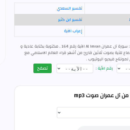
تفسير السعدي
تفسير ابن كثير
إعراب الآية
: سورة آل عمران Al Imran الآية رقم 164 , مكتوبة بكتابة عادية و
ع للآية بصوت ثلاثين قارئ من أشهر قراء العالم الاسلامي مع
لمونتاج فيديو اليوتيوب .
تصفح
رقم الأية :
اختيار قارئ الآية