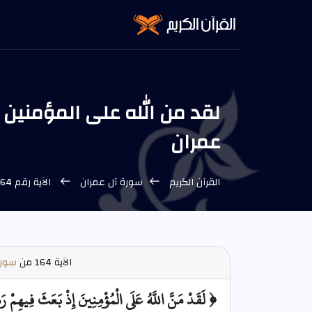
عمران
القرآن الكريم
سورة آل عمران
الآية رقم 164 من سورة آل عمران
الآية
164 من
سورة
﴿ لَقَدْ مَنَّ اللَّهُ عَلَى الْمُؤْمِنِينَ إِذْ بَعَثَ فِيهِمْ رَسُ