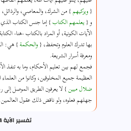
{
ويزكيهم
} من الشرك، والمعاصي، والرذائل، 
و {
يعلمهم الكتاب
} إما جنس الكتاب الذي هو
الآيات الكونية، أو المراد بالكتاب -هنا- الكتا
بها تدرك العلوم وتحفظ، {
والحكمة
} هي: الس
ومعرفة أسرار الشريعة.
فجمع لهم بين تعليم الأحكام، وما به تنفذ الأحك
العظيمة جميع المخلوقين، وكانوا من العلماء ال
ضلال مبين
} لا يعرفون الطريق الموصل إلى ر
جهلهم فعلوه، ولو ناقض ذلك عقول العالمين.
تفسير الآية 164 - سورة آل عمران