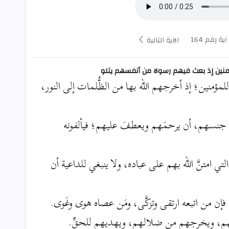
آية رقم 164
الآية التالية
مؤمنين إذ بعث فيهم رسولا من أنفسهم يتلو
ة للمؤمنين؛ إذ أخرجهم الله بها من الظُّلمات إلى النور،
 جنسهم، أن يرحمَهم ويعطفَ عليهم؛ فيألفونه
لتي امتنَّ الله بهم على عباده، ولا ينبغي للداعية أن
إن من اتبعه ارتقى وتزكَّى، ومَن عصاه هوى وغَوى.
م بربِّهم، ويخرجهم من ضلالهم، ويهديهم للحقِّ.