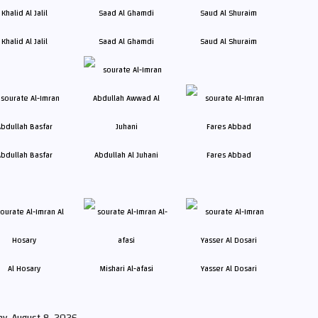
Khalid Al Jalil
Saad Al Ghamdi
Saud Al Shuraim
bdullah Basfar
Abdullah Al Juhani
Fares Abbad
Al Hosary
Mishari Al-afasi
Yasser Al Dosari
ay, August 8, 2026