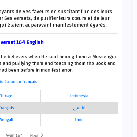
yants de Ses faveurs en suscitant l’un des leurs
Ses versets, de purifier leurs cœurs et de leur
x qui étaient auparavant manifestement égarés.
 verset 164 English
pon the believers when He sent among them a Messenger
es and purifying them and teaching them the Book and
ad been before in manifest error.
du Coran en français
Türkçe
Indonesia
Français
فارسی
Bengali
Urdu
Ayah 164
Next