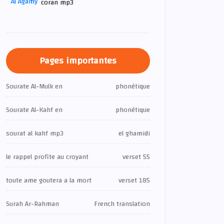
coran mp3
Pages importantes
Sourate Al-Mulk en
phonétique
Sourate Al-Kahf en
phonétique
sourat al kahf mp3
el ghamidi
le rappel profite au croyant
verset 55
toute ame goutera a la mort
verset 185
Surah Ar-Rahman
French translation