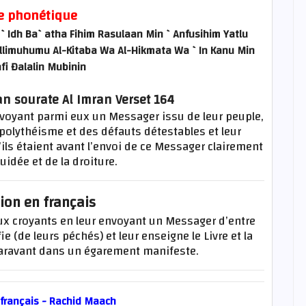
e phonétique
`Idh Ba`atha Fihim Rasulaan Min `Anfusihim Yatlu
llimuhumu Al-Kitaba Wa Al-Hikmata Wa `In Kanu Min
fi Đalalin Mubinin
an sourate Al Imran Verset 164
envoyant parmi eux un Messager issu de leur peuple,
du polythéisme et des défauts détestables et leur
’ils étaient avant l’envoi de ce Messager clairement
uidée et de la droiture.
ion en français
aux croyants en leur envoyant un Messager d’entre
fie (de leurs péchés) et leur enseigne le Livre et la
paravant dans un égarement manifeste.
 français - Rachid Maach