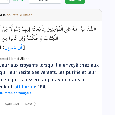
4 la
sourate Al Imran
لَقَدْ مَنَّ اللَّهُ عَلَى الْمُؤْمِنِينَ إِذْ بَعَثَ فِيهِمْ رَسُولًا مِّنْ أَنفُ
الْكِتَابَ وَالْحِكْمَةَ وَإِن كَانُوا مِن﴾
: 164]
آل عمران
[
mad Hamid Allah)
veur aux croyants lorsqu'Il a envoyé chez eux
leur récite Ses versets, les purifie et leur
, bien qu'ils fussent auparavant dans un
ident. [
Al-Imran
: 164]
Al-Imran en français
Ayah 164
Next