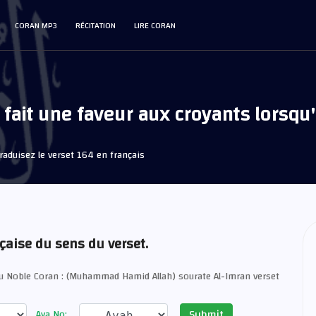
CORAN MP3
RÉCITATION
LIRE CORAN
 fait une faveur aux croyants lorsqu'
aduisez le verset 164 en français
nçaise du sens du verset.
du Noble Coran : (Muhammad Hamid Allah) sourate Al-Imran verset
Submit
Aya No: