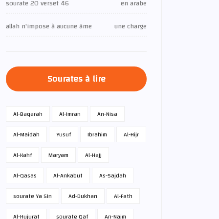
sourate 20 verset 46
en arabe
allah n'impose à aucune âme
une charge
Sourates à lire
Al-Baqarah
Al-Imran
An-Nisa
Al-Maidah
Yusuf
Ibrahim
Al-Hijr
Al-Kahf
Maryam
Al-Hajj
Al-Qasas
Al-Ankabut
As-Sajdah
sourate Ya Sin
Ad-Dukhan
Al-Fath
Al-Hujurat
sourate Qaf
An-Najm