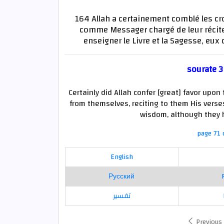
164 Allah a certainement comblé les cro
comme Messager chargé de leur réciter 
enseigner le Livre et la Sagesse, eu
sourate 3
Certainly did Allah confer [great] favor u
from themselves, reciting to them His vers
wisdom, although they h
page 71 
English
Русский
تفسير
Previous