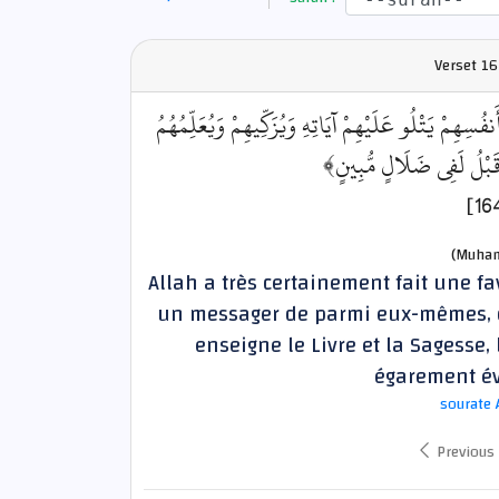
Verset
16
﴿سِهِمْ يَتْلُو عَلَيْهِمْ آيَاتِهِ وَيُزَكِّيهِمْ وَيُعَلِّمُهُمُ
 قَبْلُ لَفِي ضَلَالٍ مُّبِينٍ
(Muham
Allah a très certainement fait une fa
un messager de parmi eux-mêmes, qui 
enseigne le Livre et la Sagesse
égarement év
sourate 
Previous