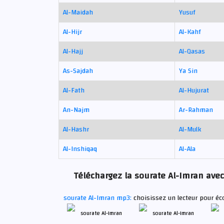
Al-Maidah
Yusuf
Al-Hijr
Al-Kahf
Al-Hajj
Al-Qasas
As-Sajdah
Ya Sin
Al-Fath
Al-Hujurat
An-Najm
Ar-Rahman
Al-Hashr
Al-Mulk
Al-Inshiqaq
Al-Ala
Téléchargez la sourate Al-Imran avec 
sourate Al-Imran mp3:
choisissez un lecteur pour éc