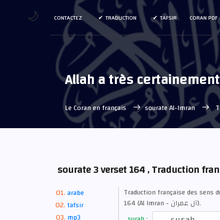
🌙
CONTACTEZ
TRADUCTION
TAFSIR
CORAN PDF
Allah a très certainement
Le Coran en français
sourate Al-Imran
Tr
sourate 3 verset 164 , Traduction fra
Traduction française des sens 
arabe
164 (Al Imran - آل عمران).
tafsir
mp3
surah :