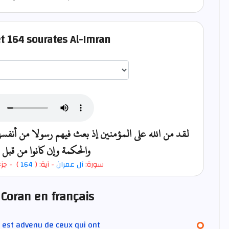
et 164 sourates Al-Imran
اختيار قارئ الآية
لقد من الله على المؤمنين إذ بعث فيهم رسولا من أنفسه
والحكمة وإن كانوا من قبل
جز: (
)
164
- آية: (
آل عمران
سورة:
 Coran en français
il est advenu de ceux qui ont