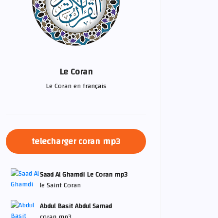
Le Coran
Le Coran en français
telecharger coran mp3
Saad Al Ghamdi Le Coran mp3
le Saint Coran
Abdul Basit Abdul Samad
coran mp3