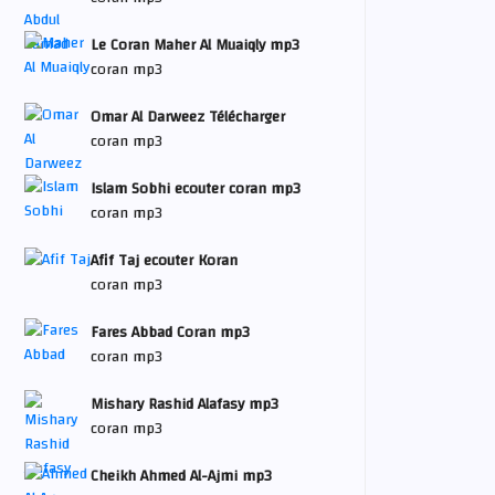
Le Coran Maher Al Muaiqly mp3
coran mp3
Omar Al Darweez Télécharger
coran mp3
Islam Sobhi ecouter coran mp3
coran mp3
Afif Taj ecouter Koran
coran mp3
Fares Abbad Coran mp3
coran mp3
Mishary Rashid Alafasy mp3
coran mp3
Cheikh Ahmed Al-Ajmi mp3