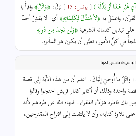
ٍ غَيْرِ هَـذَا أَوْ بَدِّلْهُ )
[
يونس: 15
] نزلَ:
﴿وَاتْلُ﴾
واقرأْ يا
قرآن، واعمَلْ به
﴿لاَ مُبَدِّلَ لِكَلِمَاتِهِ﴾
أي: لا يقدِرُ أحدٌ
ً على تبديل كلماته الشرعية
﴿وَلَن تَجِدَ مِن دُونِهِ
لملجأُ في كلِّ الأمور، تعيَّن أن يكون هو المألوه.
لوسيط: تفسير الآية
: وَاتْلُ ما أُوحِيَ إِلَيْكَ.. اعلم أن من هذه الآية إلى قصة
ة واحدة وذلك أن أكابر كفار قريش احتجوا وقالوا
 بك فاطرد هؤلاء الفقراء.. فنهاه الله عن طردهم لأنه
 على تلاوة كتابه، وأن لا يلتفت إلى اقتراح المقترحين،