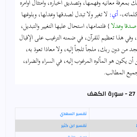
ليك بمعرفة معانيه وفهمها، وتصديق أخباره، وامتثال أوامره
لماته،-
أي:
لا تغير ولا تبدل لصدقها وعدلها، وبلوغها
دقا وعدلا
} فلتمامها، استحال عليها التغيير والتبديل،
وفي هذا تعظيم للقرآن، في ضمنه الترغيب على الإقبال
د من دون ربك، ملجأ تلجأ إليه، ولا معاذا تعوذ به،
 أن يكون هو المألوه المرغوب إليه، في السراء والضراء،
جميع المطالب.
ف
تفسير السعدي
تفسير ابن كثير