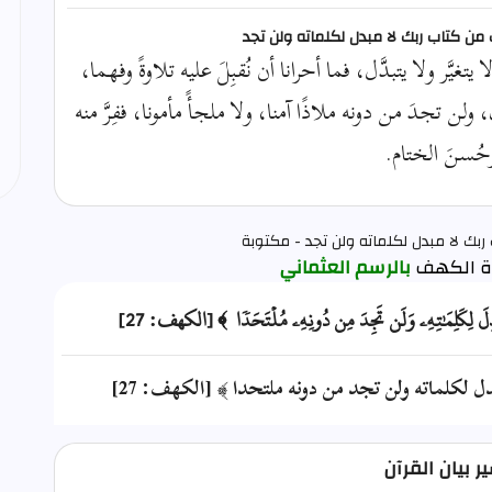
يك من كتاب ربك لا مبدل لكلماته ولن تجد
غيَّر ولا يتبدَّل، فما أحرانا أن نُقبِلَ عليه تلاوةً وفهما،
 ولن تجدَ من دونه ملاذًا آمنا، ولا ملجأً مأمونا، ففِرَّ منه
وحُسنَ الختام.
ربك لا مبدل لكلماته ولن تجد - مكتوبة
بالرسم العثماني
دِّلَ لِكَلِمَٰتِهِۦ وَلَن تَجِدَ مِن دُونِهِۦ مُلۡتَحَدٗا ﴾ [الكهف: 27]
 لكلماته ولن تجد من دونه ملتحدا ﴾ [الكهف: 27]
 بيان القرآن