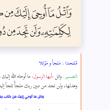
مُلتحدا : مَلجأ و مَوْئلا
التفسير:
واتل -
أيها الرسول
- ما أوحاه الله إليك
وعدلها، ولن تجد من دون ربك ملجأً تلجأ إليه، و
واتل ما أوحي إليك من كتاب رب