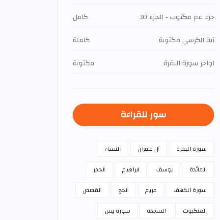
جزء عم مكتوب - الجزء 30
كامل
آية الكرسي مكتوبة
كاملة
اواخر سورة البقرة
مكتوبة
سور للقراءة
سورة البقرة
آل عمران
النساء
المائدة
يوسف
ابراهيم
الحجر
سورة الكهف
مريم
الحج
القصص
العنكبوت
السجدة
سورة يس