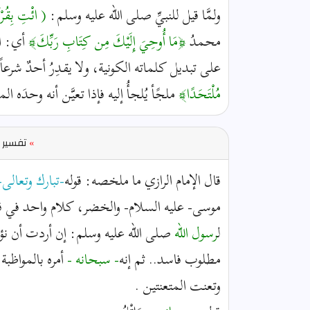
ولمَّا قيل للنبيِّ صلى الله عليه وسلم :
( ائْتِ بِقُرْآن
محمدُ
﴿مَا أُوحِيَ إِلَيْكَ مِن كِتَابِ رَبِّكَ﴾
أي: ال
على تبديل كلماته الكونية، ولا يقدِرُ أحدٌ شرعا
مُلْتَحَدًا﴾
ملجًأ يُلجأُ إليه فإذا تعيَّن أنه وحدَه ا
»
تفسير ا
قال الإمام الرازي ما ملخصه: قوله
-تبارك وتعالى-
موسى- عليه السلام- والخضر، كلام واحد في قص
ل
رسول الله
صلى الله عليه وسلم: إن أردت أن نؤمن
مطلوب فاسد.. ثم إنه
- سبحانه -
أمره بالمواظبة
وتعنت المتعنتين .