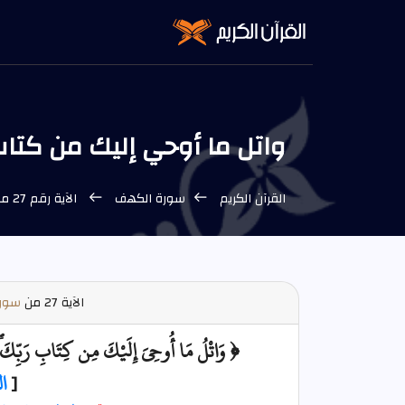
واتل ما أوحي إليك من كتاب ربك لا 
القرآن الكريم
سورة الكهف
الآية رقم 27 من سورة الكهف
الآية
27 من
سورة
﴿ وَاتْلُ مَا أُوحِيَ إِلَيْكَ مِن كِتَابِ رَبِّكَ ۖ 
[
ا