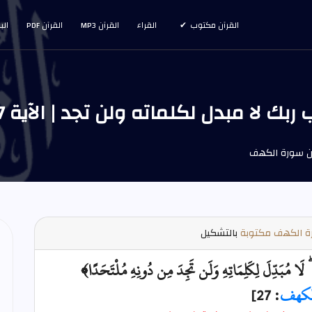
القرآن مكتوب
القراء
القرآن MP3
القرآن PDF
الب
مبدل لكلماته ولن تجد | الآية 27 من سورة الكهف
 الكهف مكتوبة
بالتشكيل
لَا مُبَدِّلَ لِكَلِمَاتِهِ وَلَن تَجِدَ مِن دُونِهِ مُلْتَحَدًا﴾
لكهف
: 27]