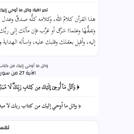
تدبر الآية: واتل ما أوحي إل
هذا القرآن كلامُ الله، وكلامه كلُّه صدقٌ وعدل لا يت
وتفقُّهًا وعلما! شرِّق أو غرِّب فإن مآلك إلى ربِّك،
إليه، وأقبِل بعقلك وقلبك عليه، واسأله الهدايةَ 
واتل ما أوحي إليك من كتاب 
الآية 27 من سورة الكهف
﴿ وَٱتۡلُ مَآ أُوحِيَ إِلَيۡكَ مِن كِتَابِ رَبِّكَۖ لَا مُبَ
﴿ واتل ما أوحي إليك من كتاب ربك لا مبدل
تفسير