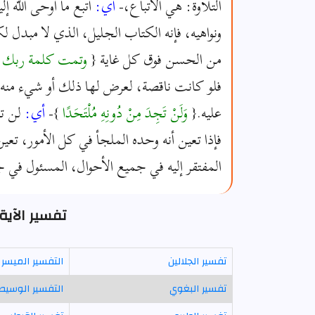
التلاوة: هي الاتباع،-
أي:
اتبع ما أوحى الله إ
ونواهيه، فإنه الكتاب الجليل، الذي لا مبدل لك
من الحسن فوق كل غاية {
وتمت كلمة ربك ص
فلو كانت ناقصة، لعرض لها ذلك أو شيء منه، 
عليه.{
وَلَنْ تَجِدَ مِنْ دُونِهِ مُلْتَحَدًا
}-
أي:
لن تج
فإذا تعين أنه وحده الملجأ في كل الأمور، تعين
المفتقر إليه في جميع الأحوال، المسئول في 
تفسير الآية 27 - سورة الكه
تفسير الجلالين
التفسير الميسر
تفسير البغوي
التفسير الوسيط