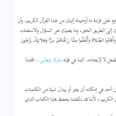
 على قراءة ما أوحيناه إليك من هذا القرآن الكريم، وأن
ك إلى الطريق الحق، وما يغنيك عن السؤال والاستفتاء،
َأَقامُوا الصَّلاةَ وَأَنْفَقُوا مِمَّا رَزَقْناهُمْ سِرًّا وَعَلانِيَةً، يَرْجُونَ
ء الفعل لا لإيجاده، كما في قوله
-تبارك وتعالى-
: اهْدِنَا
أحد في إمكانه أن يغير أو يبدل شيئا من الكلمات
ل الكريم-، لأننا قد تكفلنا بحفظ هذا الكتاب الذي