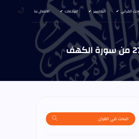
🌙
احث القرآني
التفاسير
الترجمات
الاتصال بنا