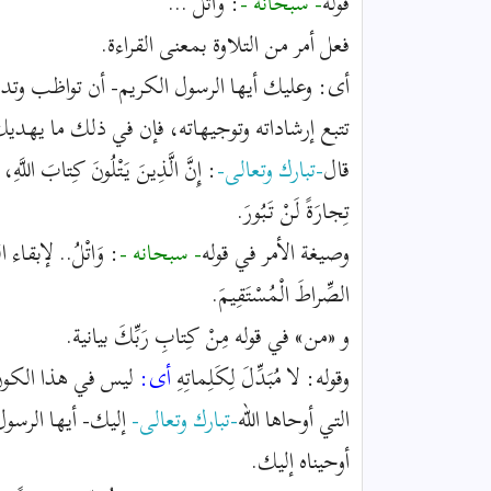
قوله
- سبحانه -
: وَاتْلُ ...
فعل أمر من التلاوة بمعنى القراءة.
أى: وعليك أيها الرسول الكريم- أن تواظب وتداوم
تتبع إرشاداته وتوجيهاته، فإن في ذلك ما يهدي
قال
-تبارك وتعالى-
: إِنَّ الَّذِينَ يَتْلُونَ كِتابَ اللَّهِ، و
تِجارَةً لَنْ تَبُورَ.
وصيغة الأمر في قوله
- سبحانه -
: وَاتْلُ.. لإبقا
الصِّراطَ الْمُسْتَقِيمَ.
و «من» في قوله مِنْ كِتابِ رَبِّكَ بيانية.
وقوله: لا مُبَدِّلَ لِكَلِماتِهِ
أى:
ليس في هذا الكون 
التي أوحاها الله
-تبارك وتعالى-
إليك- أيها الرسو
أوحيناه إليك.