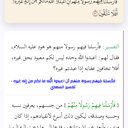
التفسير:
فأرسلنا فيهم رسولا منهم هو هود عليه السلام،
فقال لهم: اعبدوا الله وحده ليس لكم معبود بحق غيره،
أفلا تخافون عقابه إذا عبدتم غيره؟
فأرسلنا فيهم رسولا منهم أن اعبدوا الله ما لكم من إله غيره -
تفسير السعدي
{
فَأَرْسَلْنَا فِيهِمْ رَسُولًا مِنْهُمْ
} من جنسهم، يعرفون نسبه
وحسبه وصدقه، ليكون ذلك أسرع لانقيادهم، إذا كان
منهم، وأبعد عن اشمئزازهم، فدعا إلى ما دعت إليه الرسل