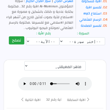
فهرس القرآن
|
سور القرآن الكريم
: سورة
الآية مشكولة
المؤمنون Al-Muminun الآية رقم 32 , مكتوبة
تفسير الآية
بكتابة عادية و كذلك بالشكيل و مصورة مع
استماع mp3
الاستماع للآية بصوت ثلاثين قارئ من أشهر قراء
الرسم العثماني
العالم الاسلامي مع تفسيرها ,مكتوبة بالرسم
تفسير الصفحة
العثماني لمونتاج فيديو اليوتيوب .
السورة :
رقم الأية :
تصفح
اختيار قارئ الآية
آية رقم 32
الآية السابقة
الآية التالية