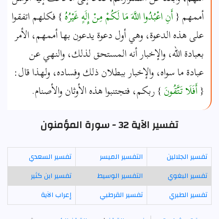
أممهم {
أَنِ اعْبُدُوا اللَّهَ مَا لَكُمْ مِنْ إِلَهٍ غَيْرُهُ
} فكلهم اتفقوا
على هذه الدعوة، وهي أول دعوة يدعون بها أممهم، الأمر
بعبادة الله، والإخبار أنه المستحق لذلك، والنهي عن
عبادة ما سواه، والإخبار ببطلان ذلك وفساده، ولهذا قال:
{
أَفَلَا تَتَّقُونَ
} ربكم، فتجتنبوا هذه الأوثان والأصنام.
تفسير الآية 32 - سورة المؤمنون
تفسير الجلالين
التفسير الميسر
تفسير السعدي
تفسير البغوي
التفسير الوسيط
تفسير ابن كثير
تفسير الطبري
تفسير القرطبي
إعراب الآية