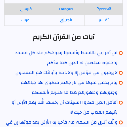
Русский
Français
فارسی
تفسير
انجليزي
اعراب
آيات من القرآن الكريم
قل أمر ربي بالقسط وأقيموا وجوهكم عند كل مسجد
وادعوه مخلصين له الدين كما بدأكم
لا يرقبون في مؤمن إلا ولا ذمة وأولئك هم المعتدون
يوم يحمى عليها في نار جهنم فتكوى بها جباههم
وجنوبهم وظهورهم هذا ما كنـزتم لأنفسكم
أفأمن الذين مكروا السيئات أن يخسف الله بهم الأرض أو
يأتيهم العذاب من حيث لا
والله أنـزل من السماء ماء فأحيا به الأرض بعد موتها إن في