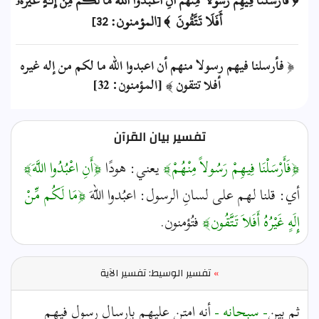
﴿ فَأَرۡسَلۡنَا فِيهِمۡ رَسُولٗا مِّنۡهُمۡ أَنِ ٱعۡبُدُواْ ٱللَّهَ مَا لَكُم مِّنۡ إِلَٰهٍ غَيۡرُهُۥٓۚ
أَفَلَا تَتَّقُونَ ﴾ [المؤمنون: 32]
﴿ فأرسلنا فيهم رسولا منهم أن اعبدوا الله ما لكم من إله غيره
أفلا تتقون ﴾ [المؤمنون: 32]
تفسير بيان القرآن
﴿فَأَرْسَلْنَا فِيهِمْ رَسُولاً مِنْهُمْ﴾
يعني: هودًا
﴿أَنِ اعْبُدُوا اللَّهَ﴾
أي: قلنا لهم على لسانِ الرسول: اعبُدوا اللهَ
﴿مَا لَكُم مِّنْ
إِلَهٍ غَيْرُهُ أَفَلاَ تَتَّقُون﴾
فتُؤمنون.
»
تفسير الوسيط: تفسير الآية
ثم بين
- سبحانه -
أنه امتن عليهم بإرسال رسول فيهم