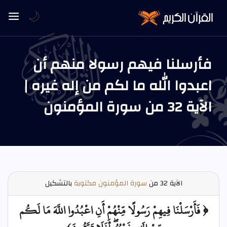
🌙
فأرسلنا فيهم رسولا منهم أن
اعبدوا الله ما لكم من إله غيره |
الآية 32 من سورة المؤمنون
الآية
32 من
سورة المؤمنون مكتوبة
بالتشكيل
﴿ فَأَرْسَلْنَا فِيهِمْ رَسُولًا مِّنْهُمْ أَنِ اعْبُدُوا اللَّهَ مَا لَكُم