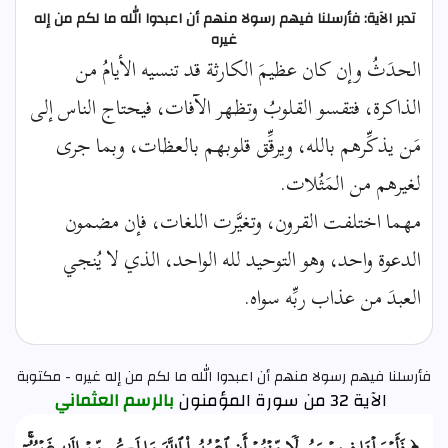
تدبر الآية: فأرسلنا فيهم رسولا منهم أن اعبدوا الله ما لكم من إله
غيره
الحدَثُ وإن كان عظيمَ الكارثة قد تنسيه الأيامُ من
الذاكرة، فتقسو القلوبُ وتظهر الآفات، فيحتاج الناس إلى
مَن يذكِّرهم بالله، ويرقِّق قلوبهم بالعظات، وبما جرى
لغيرهم من المَثُلات.
مهما اختلفت القرون، وتغيَّرت اللغات، فإن مضمون
الدعوة واحد، وهو التوحيد لله الواحد، الذي لا يُنجي
العبدَ من عذاب ربِّه سواه.
فأرسلنا فيهم رسولا منهم أن اعبدوا الله ما لكم من إله غيره - مكتوبة
الآية 32 من سورة المؤمنون
بالرسم العثماني