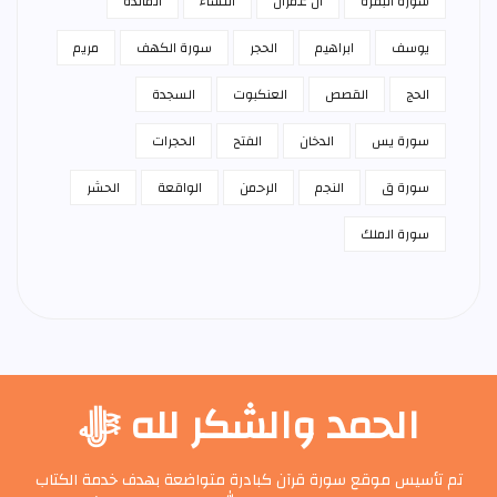
سورة البقرة
آل عمران
النساء
المائدة
يوسف
ابراهيم
الحجر
سورة الكهف
مريم
الحج
القصص
العنكبوت
السجدة
سورة يس
الدخان
الفتح
الحجرات
سورة ق
النجم
الرحمن
الواقعة
الحشر
سورة الملك
الحمد والشكر لله ﷻ
تم تأسيس موقع سورة قرآن كبادرة متواضعة بهدف خدمة الكتاب