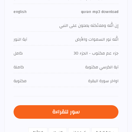
english
quran mp3 download
إن الله وملائكته يصلون على النبي
الله نور السموات والأرض
آية النور
جزء عم مكتوب - الجزء 30
كامل
آية الكرسي مكتوبة
كاملة
اواخر سورة البقرة
مكتوبة
سور للقراءة