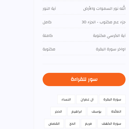
الله نور السموات والأرض
آية النور
جزء عم مكتوب - الجزء 30
كامل
آية الكرسي مكتوبة
كاملة
اواخر سورة البقرة
مكتوبة
سور للقراءة
سورة البقرة
آل عمران
النساء
المائدة
يوسف
ابراهيم
الحجر
سورة الكهف
مريم
الحج
القصص