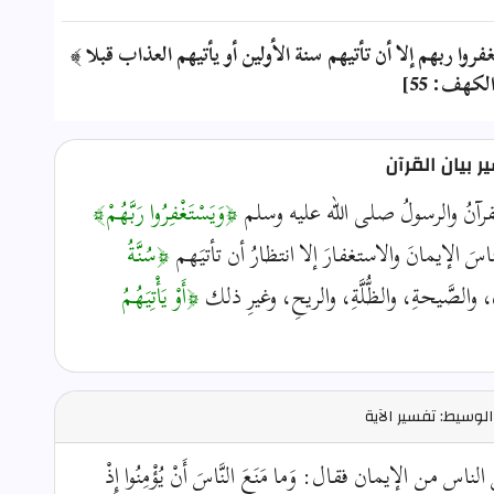
روا ربهم إلا أن تأتيهم سنة الأولين أو يأتيهم العذاب قبلا ﴾
لكهف: 55]
 بيان القرآن
رآنُ والرسولُ صلى الله عليه وسلم
﴿وَيَسْتَغْفِرُوا رَبَّهُمْ﴾
اسَ الإيمانَ والاستغفارَ إلا انتظارُ أن تأتيَهم
﴿سُنَّةُ
لصَّيحةِ، والظُّلَّةِ، والريحِ، وغيرِ ذلك
﴿أَوْ يَأْتِيَهُمُ
لوسيط: تفسير الآية
 الإيمان فقال: وَما مَنَعَ النَّاسَ أَنْ يُؤْمِنُوا إِذْ