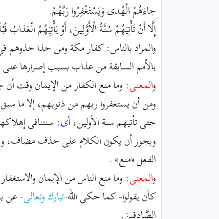
جاءَهُمُ الْهُدى وَيَسْتَغْفِرُوا رَبَّهُمْ.
إِلَّا أَنْ تَأْتِيَهُمْ سُنَّةُ الْأَوَّلِينَ، أَوْ يَأْتِيَهُمُ الْعَذابُ قُبُ
والمراد بالناس: كفار مكة ومن حذا حذوهم في ال
بالأمم السابقة من عذاب بسبب إصرارها على ا
و
المعنى:
وما منع الكفار من الإيمان وقت أن 
ومن أن يستغفروا ربهم من ذنوبهم، إلا ما سبق
حتى تأتيهم سنة الأولين،
أى:
سنتنافى إهلاكه
ويجوز أن يكون الكلام على حذف مضاف، و «أن» وما ب
الفعل «منع» .
و
المعنى:
وما منع الناس من الإيمان والاستغفار
كأن يقولوا- كما حكى الله
-تبارك وتعالى-
عن بعضهم
الصَّادِقِينَ.