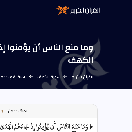
الكهف
القرآن الكريم
سورة الكهف
الآية رقم 55 من سورة الكهف
الآية
55 من
سورة
﴿ وَمَا مَنَعَ النَّاسَ أَن يُؤْمِنُوا إِذْ جَاءَهُمُ الْهُدَىٰ وَيَسْ