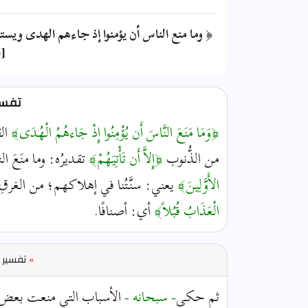
﴿ وما منع الناس أن يؤمنوا إذ جاءهم الهدى ويستغف
[ا
تفسير
﴿وَمَا مَنَعَ النَّاسَ أَن يُؤْمِنُوا إِذْ جَاءهُمُ الْهُدَى﴾
الق
من الذُّنوب
﴿إِلاَّ أَن تَأْتِيَهُمْ﴾
تقديرُه: وما منَعَ الن
الأَوَّلِينَ﴾
يعني: سنَّتُنا في إهلاكهم؛ من الغرقِ، وا
الْعَذَابُ قُبُلاً﴾
أي: أصنافًا.
»
تفسير ا
ثم حكى
- سبحانه -
الأسباب التي منعت بعض الناس من