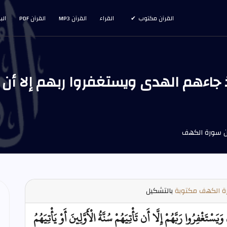
القرآن مكتوب
القراء
القرآن MP3
القرآن PDF
الب
 الكهف مكتوبة
بالتشكيل
تَغْفِرُوا رَبَّهُمْ إِلَّا أَن تَأْتِيَهُمْ سُنَّةُ الْأَوَّلِينَ أَوْ يَأْتِيَهُمُ