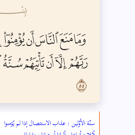
سنّة الأوّلين : عذاب الاستئصال إذا لم يُؤمنوا
قُبُلا : أنواعا و ألوانا أو عيانا و مقابلة