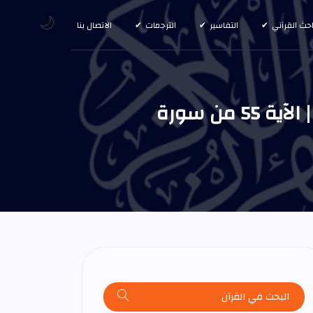
🌙
احث القرآني
التفاسير
الترجمات
الاتصال بنا
وما منع الناس أن يؤمنوا إذ جاءهم الهدى ويستغفروا ربهم إلا أن | الآية 55 من سورة