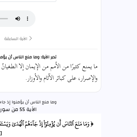
الآية السابقة
تدبر الآية: وما منع الناس أن يؤ
ما يمنع كثيرًا من الأمم من الإيمان إلا الطغيانُ و
والإصرار، على كبائر الآثام والأوزار.
وما منع الناس أن يؤمنوا إذ جاء
الآية 55 من سورة الكهف
﴿ وَمَا مَنَعَ ٱلنَّاسَ أَن يُؤۡمِنُوٓاْ إِذۡ جَآءَهُمُ ٱلۡهُدَىٰ وَيَسۡتَغۡفِرُ
[