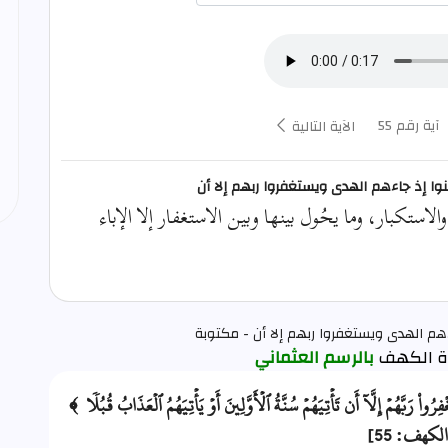
آية رقم 55
الآية التالية
منوا إذ جاءهم الهدى ويستغفروا ربهم إلا أن
الاستكبار، وما يحُول بينها وبين الاستغفار إلا الإباء
هم الهدى ويستغفروا ربهم إلا أن - مكتوبة
بالرسم العثماني
واْ رَبَّهُمۡ إِلَّآ أَن تَأۡتِيَهُمۡ سُنَّةُ ٱلۡأَوَّلِينَ أَوۡ يَأۡتِيَهُمُ ٱلۡعَذَابُ قُبُلٗا ﴾
الكهف: 55]