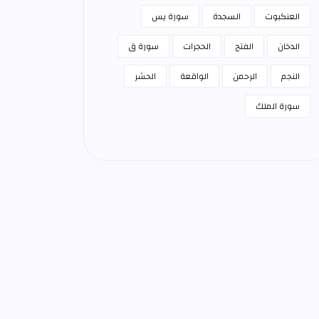
العنكبوت
السجدة
سورة يس
الدخان
الفتح
الحجرات
سورة ق
النجم
الرحمن
الواقعة
الحشر
سورة الملك