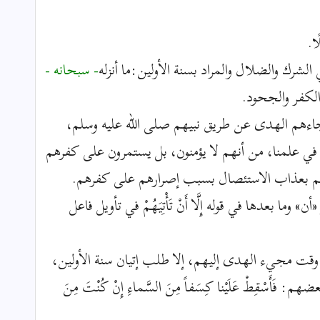
لًا.
شرك والضلال والمراد بسنة الأولين:ما أنزله
- سبحانه -
لكفر والجحود.
جاءهم الهدى عن طريق نبيهم صلى الله عليه وسلم،
 في علمنا، من أنهم لا يؤمنون، بل يستمرون على كفرهم
م بعذاب الاستئصال بسبب إصرارهم على كفرهم.
عدها في قوله إِلَّا أَنْ تَأْتِيَهُمْ في تأويل فاعل
 وقت مجيء الهدى إليهم، إلا طلب إتيان سنة الأولين،
: فَأَسْقِطْ عَلَيْنا كِسَفاً مِنَ السَّماءِ إِنْ كُنْتَ مِنَ