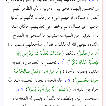
أن تحسن إليهم، فخير بين الأمرين، لأن الظاهر أنهم
كفار أو فساق، أو فيهم شيء من ذلك، لأنهم لو كانوا
مؤمنين غير فساق، لم يرخص في تعذيبهم، فكان عند
ذي القرنين من السياسة الشرعية ما استحق به المدح
والثناء، لتوفيق الله له لذلك، فقال: سأجعلهم قسمين: {
أَمَّا مَنْ ظَلَمَ ْ
} بالكفر {
فَسَوْفَ نُعَذِّبُهُ ثُمَّ يُرَدُّ إِلَى رَبِّهِ
فَيُعَذِّبُهُ عَذَابًا نُكْرًا ْ
}-
أي:
تحصل له العقوبتان، عقوبة
الدنيا، وعقوبة الآخرة.{
وَأَمَّا مَنْ آمَنَ وَعَمِلَ صَالِحًا فَلَهُ
جَزَاءً الْحُسْنَى ْ
}-
أي:
فله الجنة والحالة الحسنة عند الله
جزاء يوم القيامة، {
وَسَنَقُولُ لَهُ مِنْ أَمْرِنَا يُسْرًا ْ
}-
أي:
وسنحسن إليه، ونلطف له بالقول، ونيسر له المعاملة،