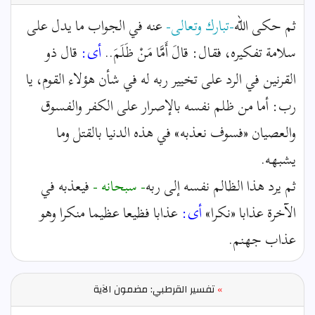
ثم حكى الله
-تبارك وتعالى-
عنه في الجواب ما يدل على
سلامة تفكيره، فقال: قالَ أَمَّا مَنْ ظَلَمَ..
أى:
قال ذو
القرنين في الرد على تخيير ربه له في شأن هؤلاء القوم، يا
رب: أما من ظلم نفسه بالإصرار على الكفر والفسوق
والعصيان «فسوف نعذبه» في هذه الدنيا بالقتل وما
يشبهه.
ثم يرد هذا الظالم نفسه إلى ربه
- سبحانه -
فيعذبه في
الآخرة عذابا «نكرا»
أى:
عذابا فظيعا عظيما منكرا وهو
عذاب جهنم.
»
تفسير القرطبي: مضمون الآية