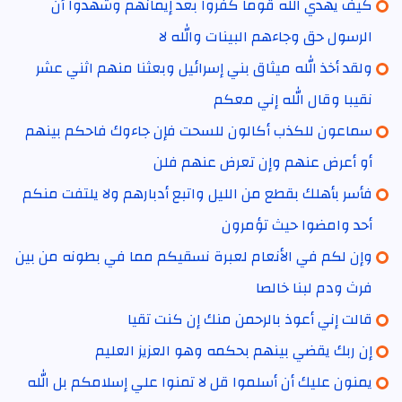
كيف يهدي الله قوما كفروا بعد إيمانهم وشهدوا أن
الرسول حق وجاءهم البينات والله لا
ولقد أخذ الله ميثاق بني إسرائيل وبعثنا منهم اثني عشر
نقيبا وقال الله إني معكم
سماعون للكذب أكالون للسحت فإن جاءوك فاحكم بينهم
أو أعرض عنهم وإن تعرض عنهم فلن
فأسر بأهلك بقطع من الليل واتبع أدبارهم ولا يلتفت منكم
أحد وامضوا حيث تؤمرون
وإن لكم في الأنعام لعبرة نسقيكم مما في بطونه من بين
فرث ودم لبنا خالصا
قالت إني أعوذ بالرحمن منك إن كنت تقيا
إن ربك يقضي بينهم بحكمه وهو العزيز العليم
يمنون عليك أن أسلموا قل لا تمنوا علي إسلامكم بل الله