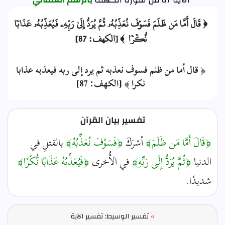
الآية 87 من سورة الكهف
بالرسم العثماني
﴿ قَالَ أَمَّا مَن ظَلَمَ فَسَوۡفَ نُعَذِّبُهُۥ ثُمَّ يُرَدُّ إِلَىٰ رَبِّهِۦ فَيُعَذِّبُهُۥ عَذَابٗا
نُّكۡرٗا ﴾ [الكهف: 87]
﴿ قال أما من ظلم فسوف نعذبه ثم يرد إلى ربه فيعذبه عذابا
نكرا ﴾ [الكهف: 87]
تفسير بيان القرآن
﴿قَالَ أَمَّا مَن ظَلَمَ﴾
أشرَكَ
﴿فَسَوْفَ نُعَذِّبُهُ﴾
بالقتلِ في
الدنيا
﴿ثُمَّ يُرَدُّ إِلَى رَبِّهِ﴾
في الأُخرى
﴿فَيُعَذِّبُهُ عَذَابًا نُّكْرًا﴾
شديدًا.
»
تفسير الوسيط: تفسير الآية