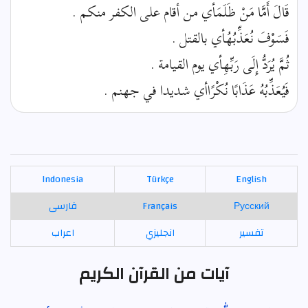
قَالَ أَمَّا مَنْ ظَلَمَأي من أقام على الكفر منكم .
فَسَوْفَ نُعَذِّبُهُأي بالقتل .
ثُمَّ يُرَدُّ إِلَى رَبِّهِأي يوم القيامة .
فَيُعَذِّبُهُ عَذَابًا نُكْرًاأي شديدا في جهنم .
Indonesia
Türkçe
English
Русский
Français
فارسی
تفسير
انجليزي
اعراب
آيات من القرآن الكريم