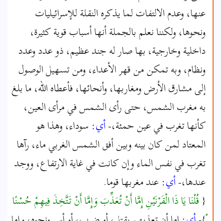
عنها، وعدم الالتفات لما يذكره النقلة للإسرائيليات
ونحوها، ولكننا نعلم بالجملة أنها أسباب قوية كثيرة،
داخلية وخارجية، بها صار له جند عظيم، ذو عدد وعدد
ونظام، وبه تمكن من قهر الأعداء، ومن تسهيل الوصول
إلى مشارق الأرض ومغاربها، وأنحائها، فأعطاه الله، ما بلغ
به مغرب الشمس، حتى رأى الشمس في مرأى العين،
كأنها تغرب في عين حمئة،-
أي:
سوداء، وهذا هو
المعتاد لمن كان بينه وبين أفق الشمس الغربي ماء، رآها
تغرب في نفس الماء وإن كانت في غاية الارتفاع، ووجد
عندها،-
أي:
عند مغربها قوما.
{
قُلْنَا يَا ذَا الْقَرْنَيْنِ إِمَّا أَنْ تُعَذِّبَ وَإِمَّا أَنْ تَتَّخِذَ فِيهِمْ حُسْنًا
}-
أي:
إما أن تعذبهم بقتل، أو ضرب، أو أسر ونحوه، وإما