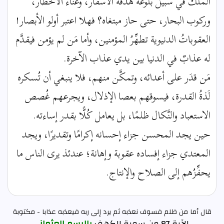
الملكُ في سبيل بلوغه هدفه الأسفار، وعناء الأخطار،
وركوب البحار، حتى حاز مبتغاه؟ فهلا اعتبر أولو الأبصار!
العقوباتُ الدنيوية تطهِّرُ المؤمنين، وأما مَن لم يؤمن فيقدَّم
له عذابٌ في الدنيا بين يدي عذاب الآخرة.
مَن قدَر على أعدائه، وتمكَّن منهم، فلا ينبغي أن تُسكره
لَذةُ القدرة، فيسوقهم بعصا الإذلال، ويجرعهم غُصص
الاستعباد والنَّكال ظلمًا، بل يعامل كُلًّا بقدر إساءته.
حين يجد المحسن جزاء إحسانه إكرامًا وتقديرًا، ويجد
المعتدي جزاء إفساده عقوبة وإهانة؛ عندئذ يرى الناس ما
يحفِّزُهم إلى الصلاح والإنتاج.
قال أما من ظلم فسوف نعذبه ثم يرد إلى ربه فيعذبه عذابا - مكتوبة