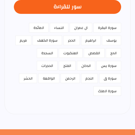
سور للقراءة
سورة البقرة
آل عمران
النساء
المائدة
يوسف
ابراهيم
الحجر
سورة الكهف
مريم
الحج
القصص
العنكبوت
السجدة
سورة يس
الدخان
الفتح
الحجرات
سورة ق
النجم
الرحمن
الواقعة
الحشر
سورة الملك