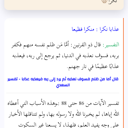
عذابا نكرا : منكرا فظيعا
التفسير:
قال ذو القرنين: أمَّا مَن ظلم نفسه منهم فكفر
بربه، فسوف نعذبه في الدنيا، ثم يرجع إلى ربه، فيعذبه
عذابًا عظيمًا في نار جهنم.
قال أما من ظلم فسوف نعذبه ثم يرد إلى ربه فيعذبه عذابا - تفسير
السعدي
تفسير الآيات من 86 حتى 88 :ـوهذه الأسباب التي أعطاه
الله إياها، لم يخبرنا الله ولا رسوله بها، ولم تتناقلها الأخبار
على وجه يفيد العلم، فلهذا، لا يسعنا غير السكوت