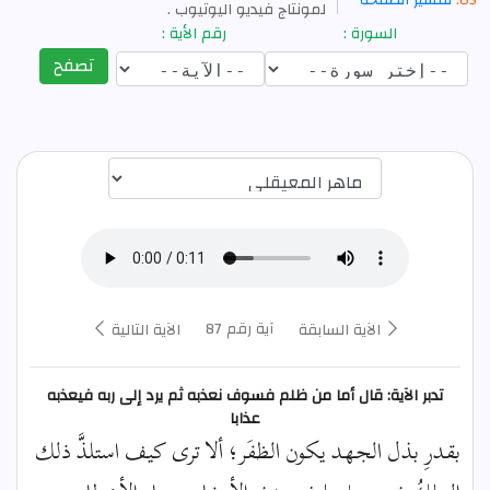
تفسير الصفحة
لمونتاج فيديو اليوتيوب .
السورة :
رقم الأية :
تصفح
اختيار قارئ الآية
آية رقم 87
الآية السابقة
الآية التالية
تدبر الآية: قال أما من ظلم فسوف نعذبه ثم يرد إلى ربه فيعذبه
عذابا
بقدرِ بذل الجهد يكون الظفَر؛ ألا ترى كيف استلذَّ ذلك