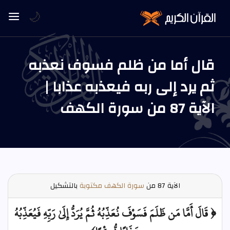
🌙
قال أما من ظلم فسوف نعذبه
ثم يرد إلى ربه فيعذبه عذابا |
الآية 87 من سورة الكهف
الآية
87 من
سورة الكهف مكتوبة
بالتشكيل
﴿ قَالَ أَمَّا مَن ظَلَمَ فَسَوْفَ نُعَذِّبُهُ ثُمَّ يُرَدُّ إِلَىٰ رَبِّهِ فَيُعَذِّبُهُ