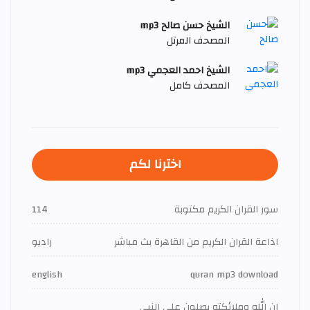
الشيخ حسن صالح mp3
المصحف المرتل
الشيخ احمد العجمي mp3
المصحف كامل
اخترنا لكم
سور القران الكريم مكتوبة
114
اذاعة القران الكريم من القاهرة بث مباشر
راديو
english
quran mp3 download
إن الله وملائكته يصلون على النبي