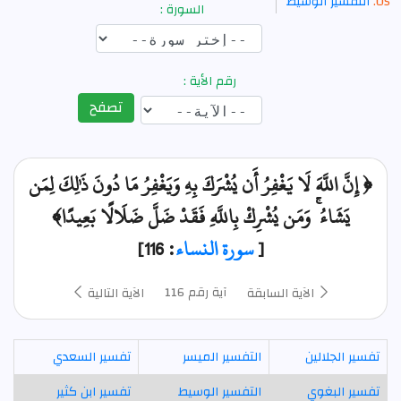
التفسير الوسيط
السورة :
رقم الأية :
تصفح
﴿ إِنَّ اللَّهَ لَا يَغْفِرُ أَن يُشْرَكَ بِهِ وَيَغْفِرُ مَا دُونَ ذَٰلِكَ لِمَن
يَشَاءُ ۚ وَمَن يُشْرِكْ بِاللَّهِ فَقَدْ ضَلَّ ضَلَالًا بَعِيدًا﴾
[
سورة النساء
: 116]
آية رقم 116
الآية السابقة
الآية التالية
تفسير الجلالين
التفسير الميسر
تفسير السعدي
تفسير البغوي
التفسير الوسيط
تفسير ابن كثير