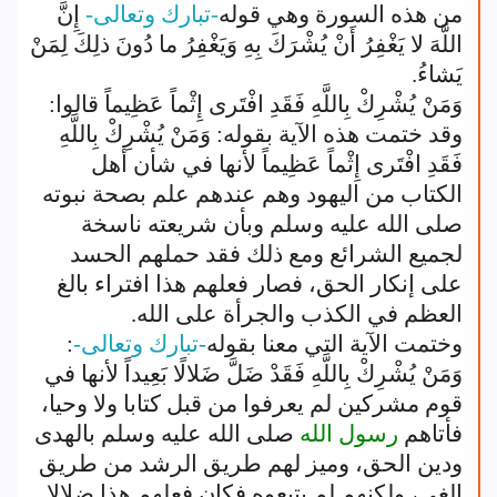
من هذه السورة وهي قوله
-تبارك وتعالى-
إِنَّ
اللَّهَ لا يَغْفِرُ أَنْ يُشْرَكَ بِهِ وَيَغْفِرُ ما دُونَ ذلِكَ لِمَنْ
يَشاءُ.
وَمَنْ يُشْرِكْ بِاللَّهِ فَقَدِ افْتَرى إِثْماً عَظِيماً قالوا:
وقد ختمت هذه الآية بقوله: وَمَنْ يُشْرِكْ بِاللَّهِ
فَقَدِ افْتَرى إِثْماً عَظِيماً لأنها في شأن أهل
الكتاب من اليهود وهم عندهم علم بصحة نبوته
صلى الله عليه وسلم وبأن شريعته ناسخة
لجميع الشرائع ومع ذلك فقد حملهم الحسد
على إنكار الحق، فصار فعلهم هذا افتراء بالغ
العظم في الكذب والجرأة على الله.
وختمت الآية التي معنا بقوله
-تبارك وتعالى-
:
وَمَنْ يُشْرِكْ بِاللَّهِ فَقَدْ ضَلَّ ضَلالًا بَعِيداً لأنها في
قوم مشركين لم يعرفوا من قبل كتابا ولا وحيا،
فأتاهم
رسول الله
صلى الله عليه وسلم بالهدى
ودين الحق، وميز لهم طريق الرشد من طريق
الغي، ولكنهم لم يتبعوه فكان فعلهم هذا ضلالا