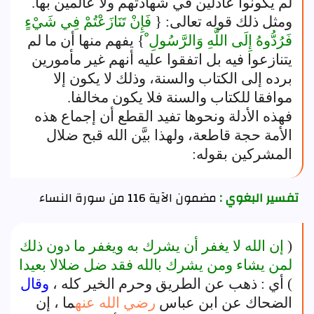
لم يكونوا عادلين في شهادتهم ولا عالمين بها.
ومثل ذلك قوله تعالى: {
فَإِنْ تَنَازَعْتُمْ فِي شَيْءٍ
فَرُدُّوهُ إِلَى اللَّهِ وَالرَّسُولِ ْ
} يفهم منها أن ما لم
يتنازعوا فيه بل اتفقوا عليه أنهم غير مأمورين
برده إلى الكتاب والسنة، وذلك لا يكون إلا
موافقا للكتاب والسنة فلا يكون مخالفا.
فهذه الأدلة ونحوها تفيد القطع أن إجماع هذه
الأمة حجة قاطعة، ولهذا بيَّن الله قبح ضلال
المشركين بقوله:
تفسير البغوي :
مضمون الآية 116 من سورة النساء
(
إن الله لا يغفر أن يشرك به ويغفر ما دون ذلك
لمن يشاء ومن يشرك بالله فقد ضل ضلالا بعيدا
) أي : ذهب عن الطريق وحرم الخير كله ،
وقال
الضحاك عن ابن عباس
رضي الله عنه
ما ، إن