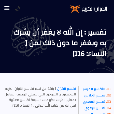
🌙
تفسير : إن الله لا يغفر أن يشرك
به ويغفر ما دون ذلك لمن [
النساء: 116]
تفسير القرآن
| باقة من أهم تفاسير القرآن الكريم
التفسير الميسر
المختصرة و الموجزة التي تعطي الوصف الشامل
تفسير الجلالين
لمعنى الآيات الكريمات : سبعة تفاسير معتبرة
تفسير السعدي
لكل آية من كتاب الله تعالى , [ النساء: 116] .
تفسير البغوي