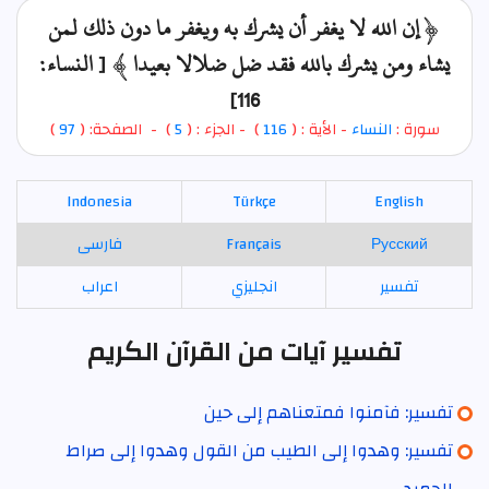
﴿ إن الله لا يغفر أن يشرك به ويغفر ما دون ذلك لمن
يشاء ومن يشرك بالله فقد ضل ضلالا بعيدا ﴾ [ النساء:
116]
سورة :
النساء
- الأية : (
116
)
- الجزء : (
5
) - الصفحة: (
97
)
Indonesia
Türkçe
English
Русский
Français
فارسی
تفسير
انجليزي
اعراب
تفسير آيات من القرآن الكريم
تفسير: فآمنوا فمتعناهم إلى حين
تفسير: وهدوا إلى الطيب من القول وهدوا إلى صراط
الحميد