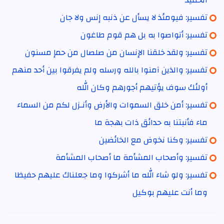
تفسير: فيومئذ لا يسأل عن ذنبه إنس ولا جان
تفسير: أتواصوا به بل هم قوم طاغون
تفسير: ولقد خلقنا الإنسان من صلصال من حمإ مسنون
تفسير: والذين آمنوا بالله ورسله ولم يفرقوا بين أحد منهم
أولئك سوف يؤتيهم أجورهم وكان الله
تفسير: أمن خلق السموات والأرض وأنـزل لكم من السماء
ماء فأنبتنا به حدائق ذات بهجة ما
تفسير: وكنا نخوض مع الخائضين
تفسير: وأصحاب المشأمة ما أصحاب المشأمة
تفسير: ولو شاء الله ما أشركوا وما جعلناك عليهم حفيظا
وما أنت عليهم بوكيل