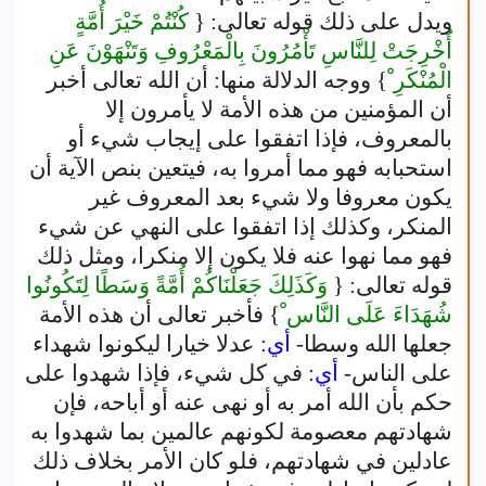
ويدل على ذلك قوله تعالى: {
كُنْتُمْ خَيْرَ أُمَّةٍ
أُخْرِجَتْ لِلنَّاسِ تَأْمُرُونَ بِالْمَعْرُوفِ وَتَنْهَوْنَ عَنِ
الْمُنْكَرِ ْ
} ووجه الدلالة منها: أن الله تعالى أخبر
أن المؤمنين من هذه الأمة لا يأمرون إلا
بالمعروف، فإذا اتفقوا على إيجاب شيء أو
استحبابه فهو مما أمروا به، فيتعين بنص الآية أن
يكون معروفا ولا شيء بعد المعروف غير
المنكر، وكذلك إذا اتفقوا على النهي عن شيء
فهو مما نهوا عنه فلا يكون إلا منكرا، ومثل ذلك
قوله تعالى: {
وَكَذَلِكَ جَعَلْنَاكُمْ أُمَّةً وَسَطًا لِتَكُونُوا
شُهَدَاءَ عَلَى النَّاس ْ
} فأخبر تعالى أن هذه الأمة
جعلها الله وسطا-
أي:
عدلا خيارا ليكونوا شهداء
على الناس-
أي:
في كل شيء، فإذا شهدوا على
حكم بأن الله أمر به أو نهى عنه أو أباحه، فإن
شهادتهم معصومة لكونهم عالمين بما شهدوا به
عادلين في شهادتهم، فلو كان الأمر بخلاف ذلك