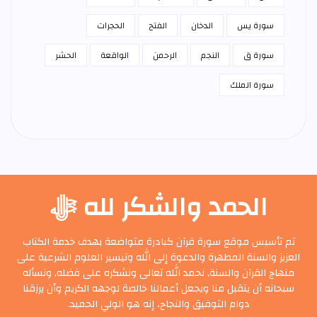
سورة يس
الدخان
الفتح
الحجرات
سورة ق
النجم
الرحمن
الواقعة
الحشر
سورة الملك
الحمد والشكر لله ﷻ
تم تأسيس موقع سورة قرآن كبادرة متواضعة بهدف خدمة الكتاب
العزيز والسنة المطهرة والدعوة إلى الله وتيسير العلوم الشرعية على
منهاج القرآن والسنة, نحمد الله تعالى ونشكره على فضله, ونسأله
سبحانه أن يتقبل منا ويجعل أعمالنا خالصة لوجهه الكريم وأن يرزقنا
دوام التوفيق والنجاح، إنه هو الولي الحميد.