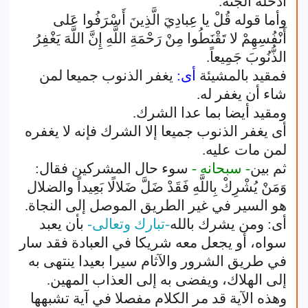
أدخله الجنة.
وأما قوله قُلْ يا عِبادِيَ الَّذِينَ أَسْرَفُوا عَلى
أَنْفُسِهِمْ لا تَقْنَطُوا مِنْ رَحْمَةِ اللَّهِ إِنَّ اللَّهَ يَغْفِرُ
الذُّنُوبَ جَمِيعاً.
فمقيد بالمشيئة
أى:
يغفر الذنوب جميعا لمن
شاء أن يغفر له.
ومقيد أيضا بما عدا الشرك.
أى يغفر الذنوب جميعا إلا الشرك فإنه لا يغفره
لمن مات عليه.
ثم بين
- سبحانه -
سوء حال المشركين فقال:
وَمَنْ يُشْرِكْ بِاللَّهِ فَقَدْ ضَلَّ ضَلالًا بَعِيداً والضلال
هو السير في غير الطريق الموصل إلى النجاة.
أى: ومن يشرك بالله
-تبارك وتعالى-
بأن يعبد
سواه، أو يجعل معه شريكا في العبادة فقد سار
في طريق الشرور والآثام سيرا بعيدا ينتهى به
إلى الهلاك، ويفضى به إلى العذاب المهين.
وهذه الآية قد مر الكلام مفصلا في آية تشبهها