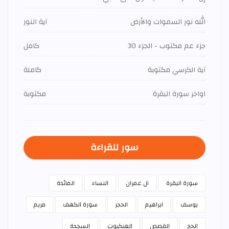
الله نور السموات والأرض
آية النور
جزء عم مكتوب - الجزء 30
كامل
آية الكرسي مكتوبة
كاملة
اواخر سورة البقرة
مكتوبة
سور للقراءة
سورة البقرة
آل عمران
النساء
المائدة
يوسف
ابراهيم
الحجر
سورة الكهف
مريم
الحج
القصص
العنكبوت
السجدة