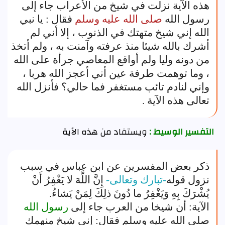
هذه الآية نزلت في شيخ من الأعراب جاء إلى
رسول الله
صلى الله عليه وسلم
فقال : يا نبي
الله إني شيخ متهتك في الذنوب ، إلا أني لم
أشرك بالله شيئا منذ عرفته وآمنت به ، ولم أتخذ
من دونه وليا ولم أواقع المعاصي جرأة على الله
، وما توهمت طرفة عين أني أعجز الله هربا ،
وإني لنادم تائب مستغفر فما حالي؟ فأنزل الله
تعالى هذه الآية .
التفسير الوسيط :
ويستفاد من هذه الآية
ذكر بعض المفسرين عن ابن عباس في سبب
نزول قوله
-تبارك وتعالى-
إِنَّ اللَّهَ لا يَغْفِرُ أَنْ
يُشْرَكَ بِهِ وَيَغْفِرُ ما دُونَ ذلِكَ لِمَنْ يَشاءُ.
الآية: أن شيخا من العرب جاء إلى
رسول الله
صلى الله عليه وسلم فقال: إنى شيخ منهمك