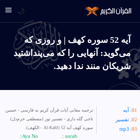
🌙
آیه 52 سوره كهف | و روزى كه
مى‌گويد: آنهايى را كه مى‌پنداشتيد
شريكان منند ندا دهيد.
آیه
ترجمه معانی آیات قرآن کریم به فارسی - حسین
تفسیر
تاجی گله داری - تفسیر نور (مصطفی خرم‌دل)
سوره كهف آیه 52 (Al-Kahf - الكهف).
mp3
Aya No:
surah :