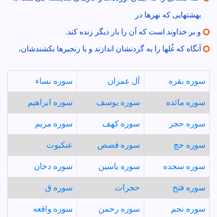
بهشتهايى كه نهرها در
و بر خداوند است كه آن را بار ديگر زنده كند.
آنگاه كه غُلها را به گردنشان اندازند و با زنجيرها بكشندشان،
سوره بقره
آل عمران
سوره نساء
سوره مائده
سوره يوسف
سوره ابراهيم
سوره حجر
سوره كهف
سوره مريم
سوره حج
سوره قصص
عنكبوت
سوره سجده
سوره ياسين
سوره دخان
سوره فتح
حجرات
سوره ق
سوره نجم
سوره رحمن
سوره واقعه