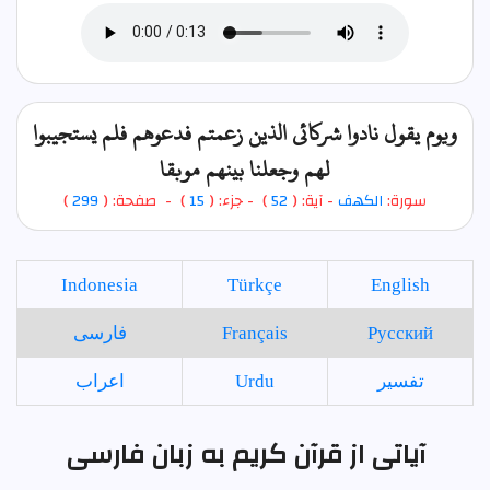
ويوم يقول نادوا شركائي الذين زعمتم فدعوهم فلم يستجيبوا
لهم وجعلنا بينهم موبقا
سورة:
الكهف
- آية: (
52
)
- جزء: (
15
) - صفحة: (
299
)
Indonesia
Türkçe
English
Русский
Français
فارسی
تفسير
Urdu
اعراب
آیاتی از قرآن کریم به زبان فارسی