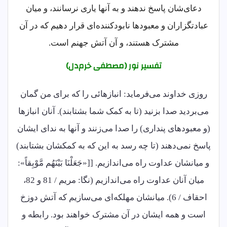
دعای‌شان پاسخ ندهند و به آنها یاری نرسانند، و میان
عبادتگزاران و معبودها نابودکننده‌ای قرار دهیم که در آن
مشترک هستند، و آن آتش جهنم است.
تفسیر نور (مصطفی خرم‌دل)
روزی خداوند می‌فرماید: انبازهائی را که برای من گمان
می‌بردید صدا بزنید (تا به کمک شما بشتابند). آنان انبازها
(و معبودهای پنداری) را صدا می‌زنند و آنها به ندای ایشان
پاسخ نمی‌دهند (تا چه رسد به این که به کمکشان بشتابند)
و میانشان عداوت راه می‌اندازیم. [[«جَعَلْنَا بَیْنَهُم مَّوْبِقاً»:
میان آنان عداوت راه می‌اندازیم (نگا: مریم / 81 و 82،
احقاف / 6). میانشان مهلکه‌ای می‌سازیم که آتش دوزخ
است و همه ایشان در آن مشترک خواهند بود. رابطه و