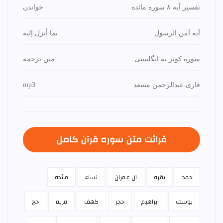
تفسیر آیه ۸ سوره مائده
خواندن
آیه آمن الرسول
بما أنزل إليه
سوره کوثر به انگلیسی
متن ترجمه
قاری عبدالرحمن مسعد
mp3
قرائت متن سوره قرآن كامل
حمد
بقره
آل عمران
نساء
مائده
يوسف
ابراهيم
حجر
كهف
مريم
حج