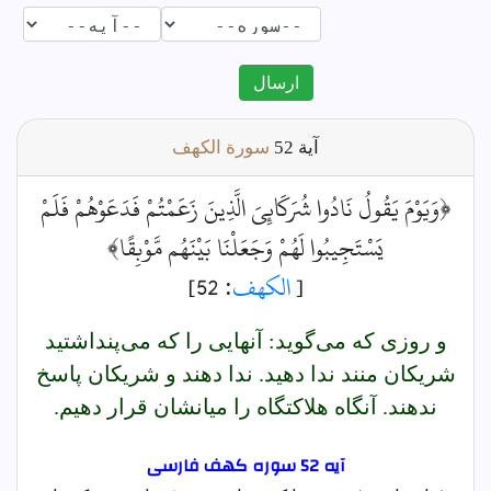
ارسال
آية
52
سورة الكهف
﴿وَيَوْمَ يَقُولُ نَادُوا شُرَكَائِيَ الَّذِينَ زَعَمْتُمْ فَدَعَوْهُمْ فَلَمْ
يَسْتَجِيبُوا لَهُمْ وَجَعَلْنَا بَيْنَهُم مَّوْبِقًا﴾
[
الكهف
: 52]
و روزى كه مى‌گويد: آنهايى را كه مى‌پنداشتيد
شريكان منند ندا دهيد. ندا دهند و شريكان پاسخ
ندهند. آنگاه هلاكتگاه را ميانشان قرار دهيم.
آیه 52 سوره كهف فارسى