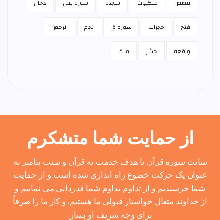
قصص
عنكبوت
سجده
سوره يس
دخان
فتح
حجرات
سوره ق
نجم
الرحمن
واقعه
حشر
ملك
از حمایت شما متشکرم
سایت سوره قرآن با هدف خدمت به قرآن و سنت پیامبر به
عنوان یک حرکت خضوع راه اندازی شده است و از حمایت
شما خرسندیم و از تداوم تداوم شما قدردانی می نماییم و
از خداوند متعال خواستار قبولی ما هستیم. و کار ما را صرفاً
برای وجه شریف او بساز.