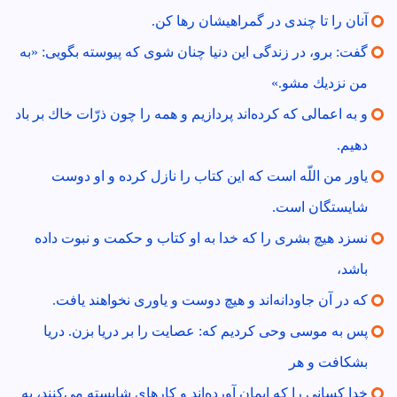
آنان را تا چندى در گمراهيشان رها كن.
گفت: برو، در زندگى اين دنيا چنان شوى كه پيوسته بگويى: «به
من نزديك مشو.»
و به اعمالى كه كرده‌اند پردازيم و همه را چون ذرّات خاك بر باد
دهيم.
ياور من اللّه است كه اين كتاب را نازل كرده و او دوست
شايستگان است.
نسزد هيچ بشرى را كه خدا به او كتاب و حكمت و نبوت داده
باشد،
كه در آن جاودانه‌اند و هيچ دوست و ياورى نخواهند يافت.
پس به موسى وحى كرديم كه: عصايت را بر دريا بزن. دريا
بشكافت و هر
خدا كسانى را كه ايمان آورده‌اند و كارهاى شايسته مى‌كنند، به