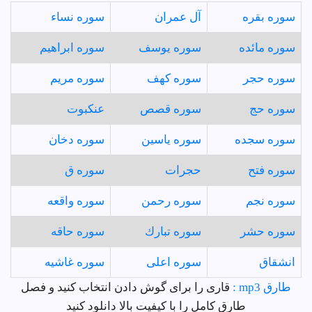
سوره بقره
آل عمران
سوره نساء
سوره مائده
سوره يوسف
سوره ابراهيم
سوره حجر
سوره كهف
سوره مريم
سوره حج
سوره قصص
عنكبوت
سوره سجده
سوره ياسين
سوره دخان
سوره فتح
حجرات
سوره ق
سوره نجم
سوره رحمن
سوره واقعه
سوره حشر
سوره تبارك
سوره حاقه
انشقاق
سوره اعلى
سوره غاشيه
طارق mp3 :
قاری را برای گوش دادن انتخاب کنید و فصل
طارق کامل را با کیفیت بالا دانلود کنید