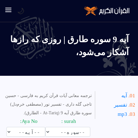
🌙
آیه 9 سوره طارق | روزى كه رازها
آشكار مى‌شود،
آیه
ترجمه معانی آیات قرآن کریم به فارسی - حسین
تفسیر
تاجی گله داری - تفسیر نور (مصطفی خرم‌دل)
سوره طارق آیه 9 (At-Tariq - الطارق).
mp3
Aya No:
surah :