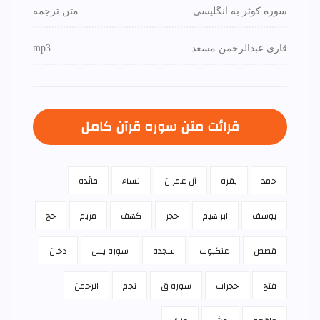
سوره کوثر به انگلیسی
متن ترجمه
قاری عبدالرحمن مسعد
mp3
قرائت متن سوره قرآن كامل
حمد
بقره
آل عمران
نساء
مائده
يوسف
ابراهيم
حجر
كهف
مريم
حج
قصص
عنكبوت
سجده
سوره يس
دخان
فتح
حجرات
سوره ق
نجم
الرحمن