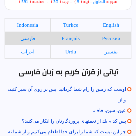
سورة:
الطارق
- آية: (
9
)
- جزء: (
30
) - صفحة: (
591
)
Indonesia
Türkçe
English
Русский
Français
فارسی
تفسير
Urdu
اعراب
آیاتی از قرآن کریم به زبان فارسی
اوست كه زمين را رام شما گردانيد. پس بر روى آن سير كنيد،
و از
عين، سين، قاف.
پس كدام يك از نعمتهاى پروردگارتان را انكار مى‌كنيد؟
جز اين نيست كه شما را براى خدا اطعام مى‌كنيم و از شما نه