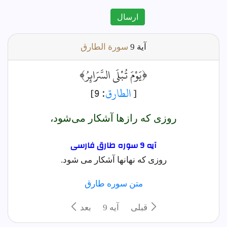
ارسال
آية
9
سورة الطارق
﴿يَوْمَ تُبْلَى السَّرَائِرُ﴾
[
الطارق
: 9]
روزى كه رازها آشكار مى‌شود،
آیه 9 سوره طارق فارسى
روزی که نهانها آشکار می شود.
متن سوره طارق
قبلی
آيه 9
بعد