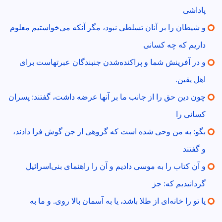
پاداشى
و شيطان را بر آنان تسلطى نبود، مگر آنكه مى‌خواستيم معلوم
داريم كه چه كسانى
و در آفرينش شما و پراكنده‌شدن جنبندگان عبرتهاست براى
اهل يقين.
چون دين حق را از جانب ما بر آنها عرضه داشت، گفتند: پسران
كسانى را
بگو: به من وحى شده است كه گروهى از جن گوش فرا دادند،
و گفتند
و آن كتاب را به موسى داديم و آن را راهنماى بنى‌اسرائيل
گردانيديم كه: جز
يا تو را خانه‌اى از طلا باشد، يا به آسمان بالا روى. و ما به