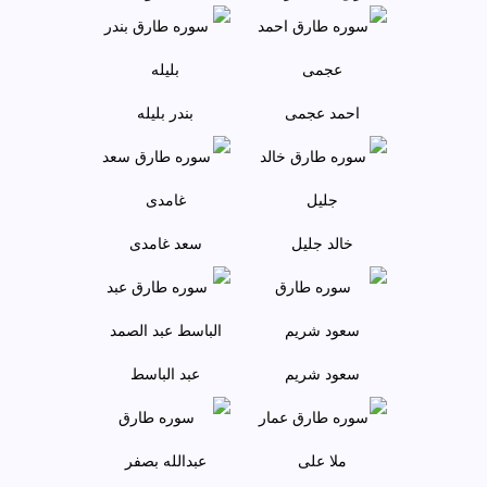
احمد عجمى
بندر بليله
خالد جليل
سعد غامدی
سعود شريم
عبد الباسط