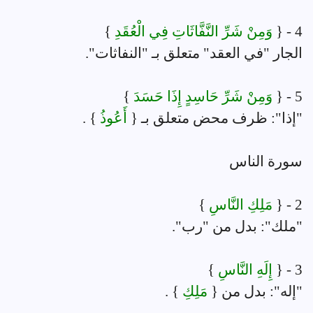
4 - {
وَمِنْ شَرِّ النَّفَّاثَاتِ فِي الْعُقَدِ
}
الجار "في العقد" متعلق بـ "النفاثات".
5 - {
وَمِنْ شَرِّ حَاسِدٍ إِذَا حَسَدَ
}
"إذا": ظرف محض متعلق بـ {
أَعُوذُ
} .
سورة الناس
2 - {
مَلِكِ النَّاسِ
}
"ملك": بدل من "رب".
3 - {
إِلَهِ النَّاسِ
}
"إله": بدل من {
مَلِكِ
} .