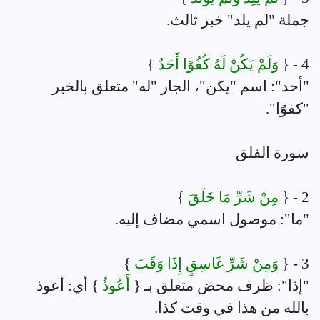
جملة "لم يلد" خبر ثالث.
4 - {
وَلَمْ يَكُنْ لَهُ كُفُوًا أَحَدٌ
}
"أحد": اسم "يكن"، الجار "له" متعلق بالخبر
"كفوًا".
سورة الفلق
2 - {
مِنْ شَرِّ مَا خَلَقَ
}
"ما": موصول اسمي مضاف إليه.
3 - {
وَمِنْ شَرِّ غَاسِقٍ إِذَا وَقَبَ
}
"إذا": ظرف محض متعلق بـ {
أَعُوذُ
} أي: أعوذ
بالله من هذا في وقت كذا.