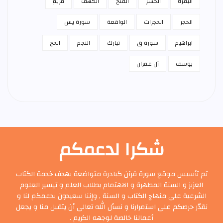
البقرة
الحشر
الفتح
الكهف
مريم
الحجر
الحجرات
الواقعة
سورة يس
ابراهيم
سورة ق
تبارك
النجم
الحج
يوسف
آل عمران
شكرا لدعمكم
تم تأسيس موقع سورة قرآن كبادرة متواضعة بهدف خدمة الكتاب
العزيز و السنة المطهرة و الاهتمام بطلاب العلم و تيسير العلوم
الشرعية على منهاج الكتاب و السنة , وإننا سعيدون بدعمكم لنا و
نقدّر حرصكم على استمرارنا و نسأل الله تعالى أن يتقبل منا و يجعل
أعمالنا خالصة لوجهه الكريم .