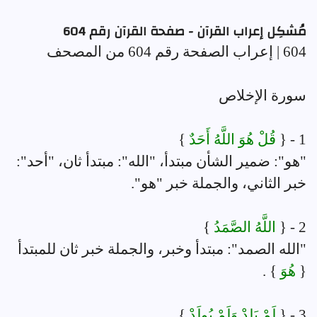
مُشكِل إعراب القرآن - صفحة القرآن رقم 604
604 | إعراب الصفحة رقم 604 من المصحف
سورة الإخلاص
1 - {
قُلْ هُوَ اللَّهُ أَحَدٌ
}
"هو": ضمير الشأن مبتدأ، "الله": مبتدأ ثان، "أحد":
خبر الثاني، والجملة خبر "هو".
2 - {
اللَّهُ الصَّمَدُ
}
"الله الصمد": مبتدأ وخبر، والجملة خبر ثان للمبتدأ
{
هُوَ
} .
3 - {
لَمْ يَلِدْ وَلَمْ يُولَدْ
}