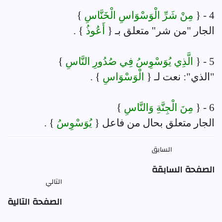
4 - {
مِنْ شَرِّ الْوَسْوَاسِ الْخَنَّاسِ
}
الجار "من شر" متعلق بـ {
أَعُوذُ
} .
5 - {
الَّذِي يُوَسْوِسُ فِي صُدُورِ النَّاسِ
}
"الذي": نعت لـ {
الْوَسْوَاسِ
} .
6 - {
مِنَ الْجِنَّةِ وَالنَّاسِ
}
الجار متعلق بحال من فاعل {
يُوَسْوِسُ
} .
السابق
الصفحة السابقة
التالي
الصفحة التالية