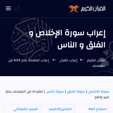
🌙
إعراب سورة الإخلاص و
الفلق و الناس
القرآن الكريم
إعراب القرآن
إعراب الصفحة رقم 604 من
المصحف
سورة الاخلاص
|
سورة الفلق
|
سورة الناس
| للقراءة من المصحف بخط
كبير واضح
استماع mp3
الجلالين&الميسر
تفسير الشوكاني