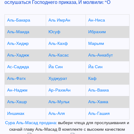
ослушаться Господнего приказа, И молвили: "О
Аль-Бакара
Аль ИмрАн
Ан-Ниса
Аль-Маида
Юсуф
Ибрахим
Аль-Хиджр
Аль-Кахф
Марьям
Аль-Хаджж
Аль-Касас
Аль-Анкабут
Ас-Саджда
Йа Син
Йа Син
Аль-Фатх
Худжурат
Каф
Ан-Наджм
Ар-РахмАн
Аль-Вакиа
Аль-Хашр
Аль-Мульк
Аль-Хакка
Иншикак
Аль-Аля
Аль-Гашия
Сура Аль-Масад продана:
выбери чтеца для прослушивания и
скачай главу Аль-Масад В комплекте с высоким качеством