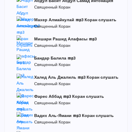
Абдул Басит Абдул Самад интонация
Священный Коран
Махер Алмайкулай mp3 Коран слушать
Священный Коран
Мишари Рашид Алафасы mp3
Священный Коран
Бандар Балила mp3
Священный Коран
Халед Аль Джалиль mp3 Коран слушать
Священный Коран
Фарес Аббад mp3 Коран слушать
Священный Коран
Вадих Аль-Ямани mp3 Коран слушать
Священный Коран