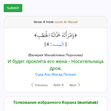
Submit
Verse
4 from
surah Al-Masad
﴿وَامْرَأَتُهُ حَمَّالَةَ الْحَطَبِ﴾
: 4]
المسد
[
(Валерия Михайловна Порохова)
И будет проклята его жена - Носительница
дров,
Сура Аль-Масад Полная
Ayah 4
Previous
Next
Толкование избранного Корана (muntahab)