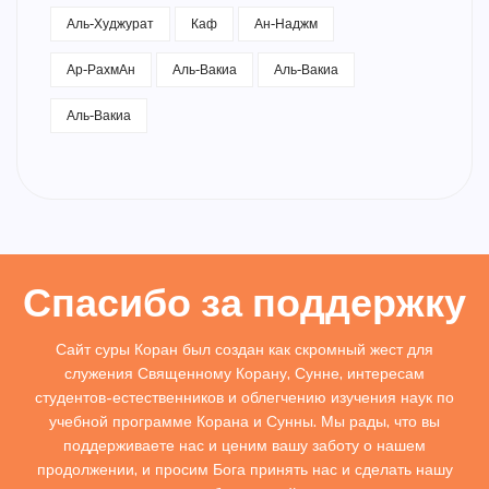
Аль-Худжурат
Каф
Ан-Наджм
Ар-РахмАн
Аль-Вакиа
Аль-Вакиа
Аль-Вакиа
Спасибо за поддержку
Сайт суры Коран был создан как скромный жест для
служения Священному Корану, Сунне, интересам
студентов-естественников и облегчению изучения наук по
учебной программе Корана и Сунны. Мы рады, что вы
поддерживаете нас и ценим вашу заботу о нашем
продолжении, и просим Бога принять нас и сделать нашу