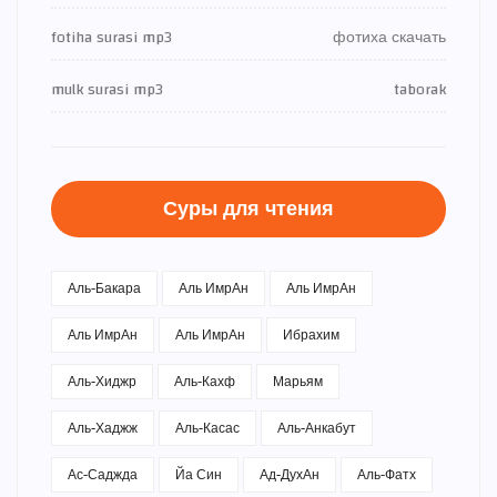
fotiha surasi mp3
фотиха скачать
mulk surasi mp3
taborak
Суры для чтения
Аль-Бакара
Аль ИмрАн
Аль ИмрАн
Аль ИмрАн
Аль ИмрАн
Ибрахим
Аль-Хиджр
Аль-Кахф
Марьям
Аль-Хаджж
Аль-Касас
Аль-Анкабут
Ас-Саджда
Йа Син
Ад-ДухАн
Аль-Фатх