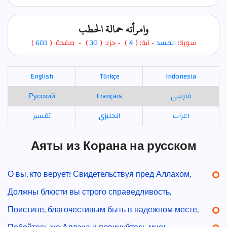
وامرأته حمالة الحطب
)
603
) - صفحة: (
30
- جزء: (
)
4
- آية: (
المسد
سورة:
English
Türkçe
Indonesia
Русский
Français
فارسی
اعراب
انجليزي
تفسير
Аяты из Корана на русском
О вы, кто верует! Свидетельствуя пред Аллахом,
Должны блюсти вы строго справедливость,
Поистине, благочестивым быть в надежном месте,