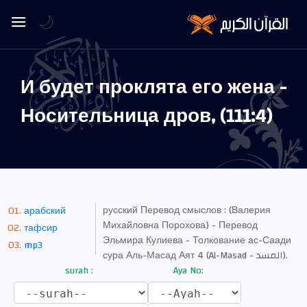
🌙
И будет проклята его жена -
Носительница дров, (111:4)
русский Перевод смыслов : (Валерия
арабский
Михайловна Порохова) - Перевод
тафсир
Эльмира Кулиева - Толкование ас-Саади
mp3
сура Аль-Масад Аят 4 (Al-Masad - المسد).
surah :
Aya No: