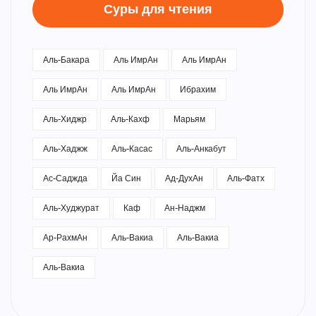
Суры для чтения
Аль-Бакара
Аль ИмрАн
Аль ИмрАн
Аль ИмрАн
Аль ИмрАн
Ибрахим
Аль-Хиджр
Аль-Кахф
Марьям
Аль-Хаджж
Аль-Касас
Аль-Анкабут
Ас-Саджда
Йа Син
Ад-ДухАн
Аль-Фатх
Аль-Худжурат
Каф
Ан-Наджм
Ар-РахмАн
Аль-Вакиа
Аль-Вакиа
Аль-Вакиа