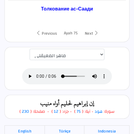
Толкование ас-Саади
Ayah 75
Previous
Next
اختيار قارئ الآية
إن إبراهيم لحليم أواه منيب
)
230
) - صفحة: (
12
- جزء: (
)
75
- آية: (
هود
سورة:
English
Türkçe
Indonesia