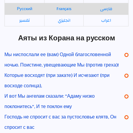
Русский
Français
فارسی
اعراب
انجليزي
تفسير
Аяты из Корана на русском
Мы ниспослали ее (вам) Одной благословенной
ночью. Поистине, увещевающие Мы (против греха)!
Которые восходят (при закате) И исчезают (при
восходе солнца),
И вот Мы ангелам сказали: "Адаму низко
поклонитесь", И те поклон ему
Господь не спросит с вас за пустословье клятв, Он
спросит с вас