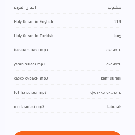
مكتوب
القرآن الكريم
Holy Quran in English
114
Holy Quran in Turkish
lang
baqara surasi mp3
скачать
yasin surasi mp3
скачать
кахф сураси mp3
kahf surasi
fotiha surasi mp3
фотиха скачать
mulk surasi mp3
taborak