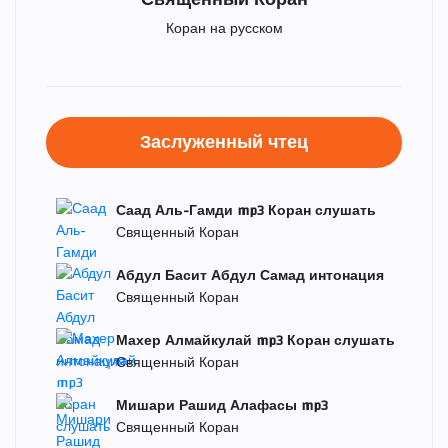
Коран на русском
Заслуженный чтец
Саад Аль-Гамди mp3 Коран слушать
Священный Коран
Абдул Басит Абдул Самад интонация
Священный Коран
Махер Алмайкулай mp3 Коран слушать
Священный Коран
Мишари Рашид Алафасы mp3
Священный Коран