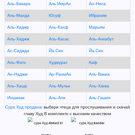
Аль-Бакара
Аль ИмрАн
Ан-Ниса
Аль-Маида
Юсуф
Ибрахим
Аль-Хиджр
Аль-Кахф
Марьям
Аль-Хаджж
Аль-Касас
Аль-Анкабут
Ас-Саджда
Йа Син
Йа Син
Аль-Фатх
Худжурат
Каф
Ан-Наджм
Ар-РахмАн
Аль-Вакиа
Аль-Хашр
Аль-Мульк
Аль-Хакка
Иншикак
Аль-Аля
Аль-Гашия
Сура Худ продана:
выбери чтеца для прослушивания и скачай
главу Худ В комплекте с высоким качеством