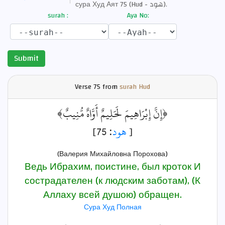
сура Худ Аят 75 (Hud - هود).
surah :
Aya No:
Submit
Verse
75 from
surah Hud
﴿إِنَّ إِبْرَاهِيمَ لَحَلِيمٌ أَوَّاهٌ مُّنِيبٌ﴾
: 75]
هود
[
(Валерия Михайловна Порохова)
Ведь Ибрахим, поистине, был кроток И
сострадателен (к людским заботам), (К
Аллаху всей душою) обращен.
Сура Худ Полная