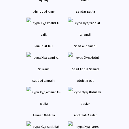
Ahmed Al Ajmy
Bandar Balila
Khalid Al Jalil
Saad Al Ghamdi
Saud Al Shuraim
Abdul Basit
Ammar Al-Mulla
Abdullah Basfar