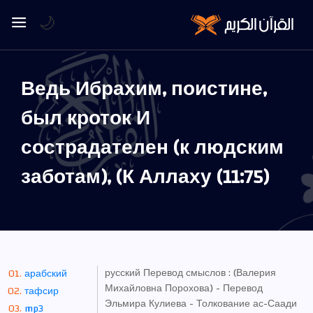
🌙
Ведь Ибрахим, поистине,
был кроток И
сострадателен (к людским
заботам), (К Аллаху (11:75)
русский Перевод смыслов : (Валерия
арабский
Михайловна Порохова) - Перевод
тафсир
Эльмира Кулиева - Толкование ас-Саади
mp3