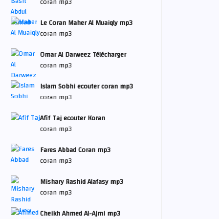
coran mp3
Le Coran Maher Al Muaiqly mp3
coran mp3
Omar Al Darweez Télécharger
coran mp3
Islam Sobhi ecouter coran mp3
coran mp3
Afif Taj ecouter Koran
coran mp3
Fares Abbad Coran mp3
coran mp3
Mishary Rashid Alafasy mp3
coran mp3
Cheikh Ahmed Al-Ajmi mp3