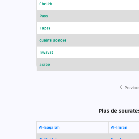
Cheikh
Pays
Taper
qualité sonore
riwayat
arabe
Previou
Plus de sourate
Al-Baqarah
Al-Imran