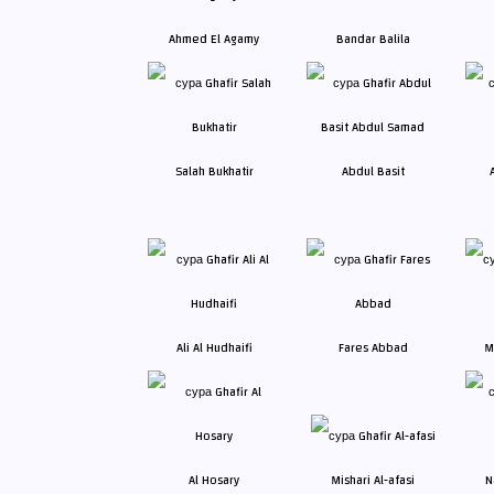
Ahmed El Agamy
Bandar Balila
Salah Bukhatir
Abdul Basit
Ali Al Hudhaifi
Fares Abbad
M
Al Hosary
Mishari Al-afasi
N