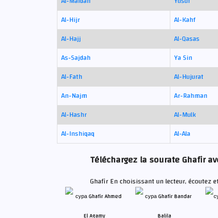
Al-Maidah
Yusuf
Al-Hijr
Al-Kahf
Al-Hajj
Al-Qasas
As-Sajdah
Ya Sin
Al-Fath
Al-Hujurat
An-Najm
Ar-Rahman
Al-Hashr
Al-Mulk
Al-Inshiqaq
Al-Ala
Téléchargez la sourate Ghafir ave
Ghafir En choisissant un lecteur, écoutez e