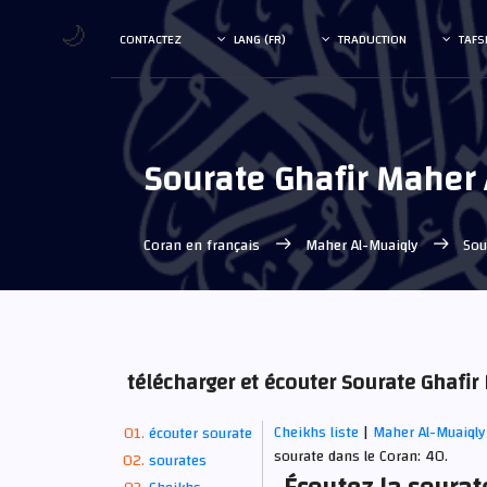
🌙
CONTACTEZ
LANG (FR)
TRADUCTION
TAFS
Sourate Ghafir Maher
Coran en français
Maher Al-Muaiqly
Sou
télécharger et écouter Sourate Ghafi
Cheikhs liste
|
Maher Al-Muaiql
écouter sourate
sourate dans le Coran: 40.
sourates