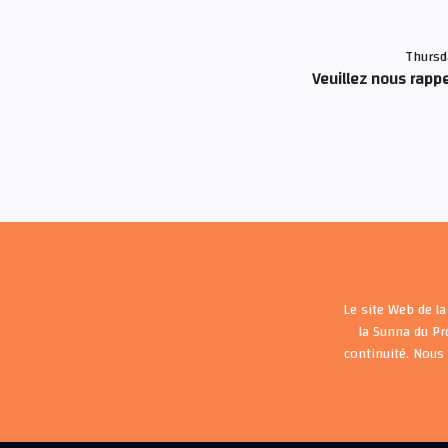
Thursd
Veuillez nous rappe
Le site Web de la
la Sunna du P
continuité. Nous