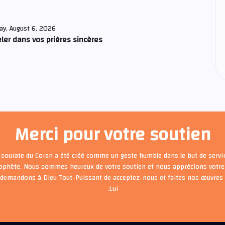
ay, August 6, 2026
ler dans vos prières sincères
Merci pour votre soutien
 sourate du Coran a été créé comme un geste humble dans le but de servir
rophète. Nous sommes heureux de votre soutien et nous apprécions votre 
 demandons à Dieu Tout-Puissant de acceptez-nous et faites nos œuvre
Lui.