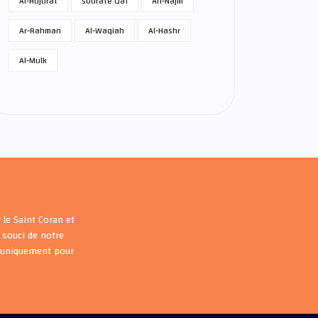
Al-Hujurat
sourate Qaf
An-Najm
Ar-Rahman
Al-Waqiah
Al-Hashr
Al-Mulk
 le Saint Coran et
souci de notre
s uniquement pour