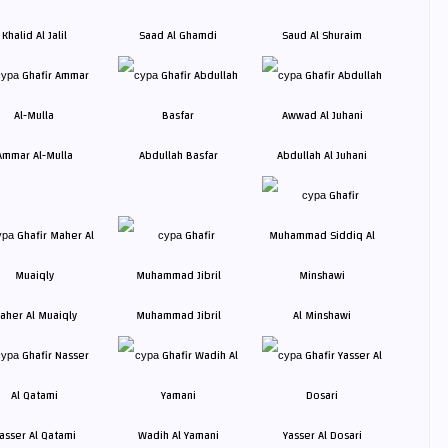
Khalid Al Jalil
Saad Al Ghamdi
Saud Al Shuraim
Ammar Al-Mulla
Abdullah Basfar
Abdullah Al Juhani
aher Al Muaiqly
Muhammad Jibril
Al Minshawi
asser Al Qatami
Wadih Al Yamani
Yasser Al Dosari