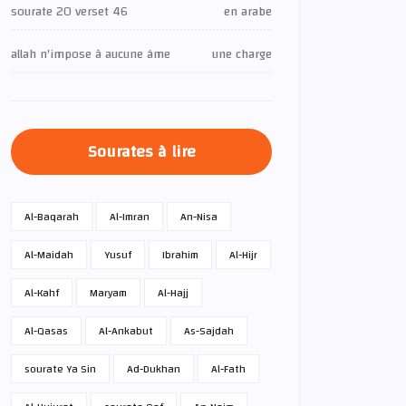
sourate 20 verset 46
en arabe
allah n'impose à aucune âme
une charge
Sourates à lire
Al-Baqarah
Al-Imran
An-Nisa
Al-Maidah
Yusuf
Ibrahim
Al-Hijr
Al-Kahf
Maryam
Al-Hajj
Al-Qasas
Al-Ankabut
As-Sajdah
sourate Ya Sin
Ad-Dukhan
Al-Fath