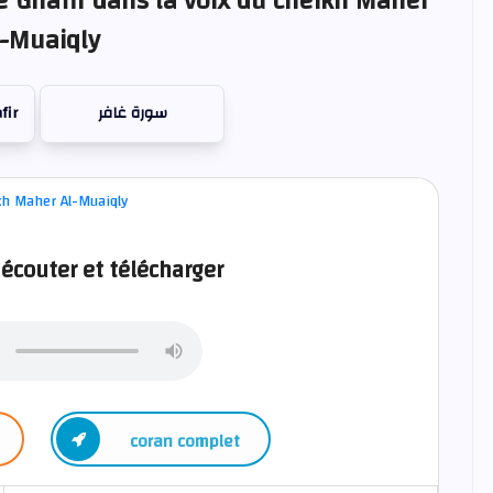
e Ghafir dans la voix du cheikh Maher
l-Muaiqly
fir
سورة غافر
 écouter et télécharger
coran complet