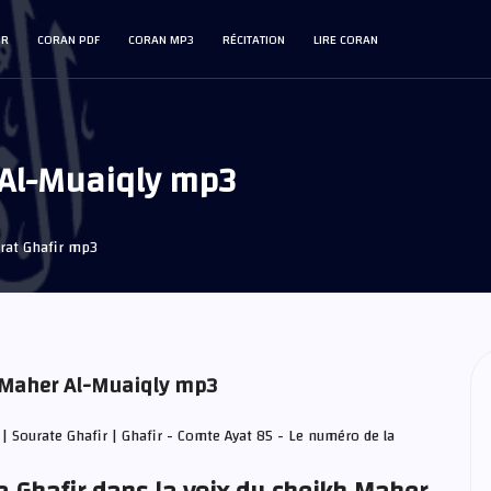
IR
CORAN PDF
CORAN MP3
RÉCITATION
LIRE CORAN
 Al-Muaiqly mp3
rat Ghafir mp3
r Maher Al-Muaiqly mp3
y
| Sourate Ghafir | Ghafir - Comte Ayat 85 - Le numéro de la