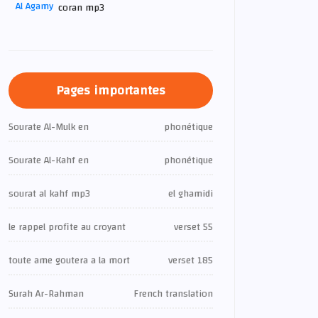
coran mp3
Pages importantes
Sourate Al-Mulk en
phonétique
Sourate Al-Kahf en
phonétique
sourat al kahf mp3
el ghamidi
le rappel profite au croyant
verset 55
toute ame goutera a la mort
verset 185
Surah Ar-Rahman
French translation