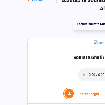
Écoutez la sourat
Cheikhs
A
Lecture sourate Gha
Sourate Ghafir
télécharger