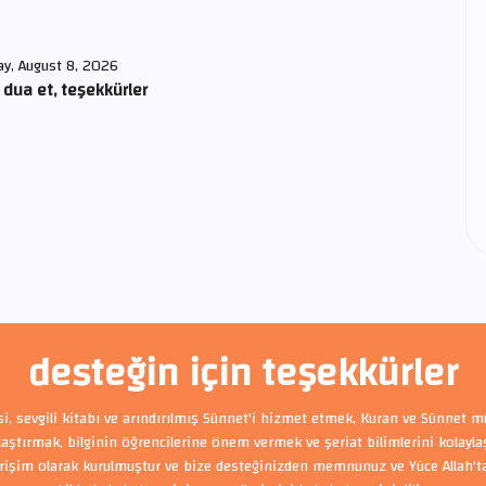
ay, August 8, 2026
 dua et, teşekkürler
desteğin için teşekkürler
si, sevgili kitabı ve arındırılmış Sünnet'i hizmet etmek, Kuran ve Sünnet m
ylaştırmak, bilginin öğrencilerine önem vermek ve şeriat bilimlerini kolayl
rişim olarak kurulmuştur ve bize desteğinizden memnunuz ve Yüce Allah'tan 