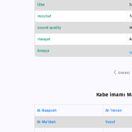
Ülke
S
moshaf
T
sound quality
H
riwayat
A
Arapça
ي
öncesi
Kabe imamı Mah
Al-Baqarah
Al-'Imran
Al-Ma'idah
Yusuf