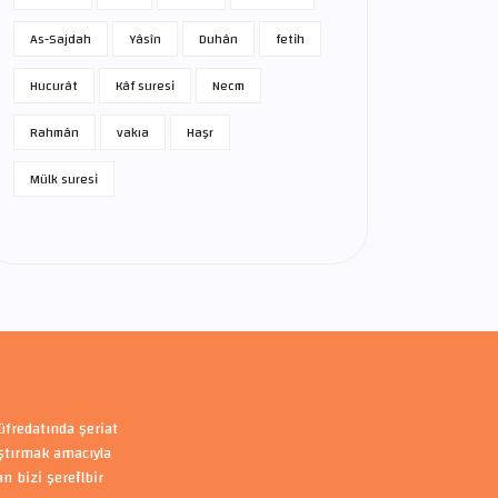
As-Sajdah
Yâsîn
Duhân
fetih
Hucurât
Kâf suresi
Necm
Rahmân
vakıa
Haşr
Mülk suresi
üfredatında şeriat
aştırmak amacıyla
bizi şerefli bir