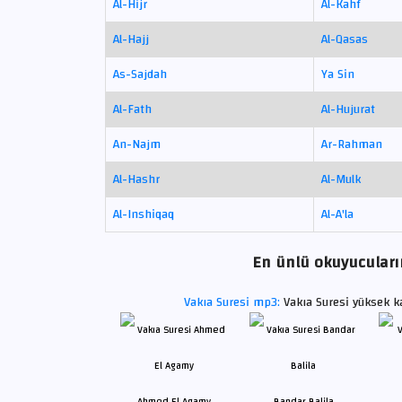
Al-Hijr
Al-Kahf
Al-Hajj
Al-Qasas
As-Sajdah
Ya Sin
Al-Fath
Al-Hujurat
An-Najm
Ar-Rahman
Al-Hashr
Al-Mulk
Al-Inshiqaq
Al-A'la
En ünlü okuyucuların
Vakıa Suresi mp3:
Vakıa Suresi yüksek k
Ahmed El Agamy
Bandar Balila