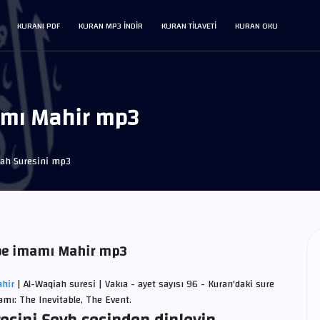
KURANI PDF
KURAN MP3 INDIR
KURAN TILAVETI
KURAN OKU
amı Mahir mp3
iah Suresini mp3
Kabe imamı Mahir mp3
ahir
| Al-Waqiah suresi | Vakıa - ayet sayısı 96 - Kuran'daki sure
lamı: The Inevitable, The Event.