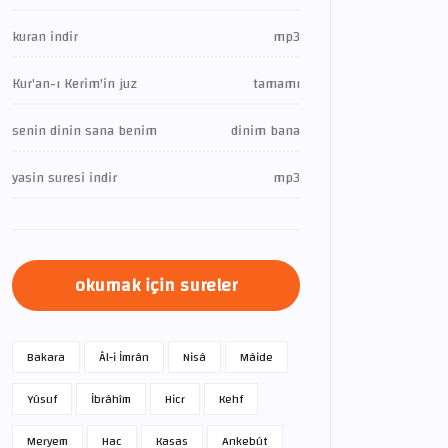
kuran indir
mp3
Kur'an-ı Kerim'in juz
tamamı
senin dinin sana benim
dinim bana
yasin suresi indir
mp3
okumak için sureler
Bakara
Âl-i İmrân
Nisâ
Mâide
Yûsuf
İbrâhîm
Hicr
Kehf
Meryem
Hac
Kasas
Ankebût