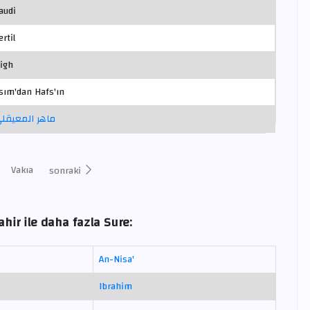
audi
ertil
igh
sım'dan Hafs'ın
ماهر المعيقل
Vakıa
sonraki
ir ile daha fazla Sure:
An-Nisa'
Ibrahim