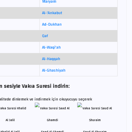
Maryam
Al-'Ankabut
Ad-Dukhan
Qaf
Al-Waqi'ah
Al-Haqqah
Al-Ghashiyah
 sesiyle Vakıa Suresi indirin:
alitede dinlemek ve indirmek için okuyucuyu seçerek
Khalid Al Jalil
Saad Al Ghamdi
Saud Al Shuraim