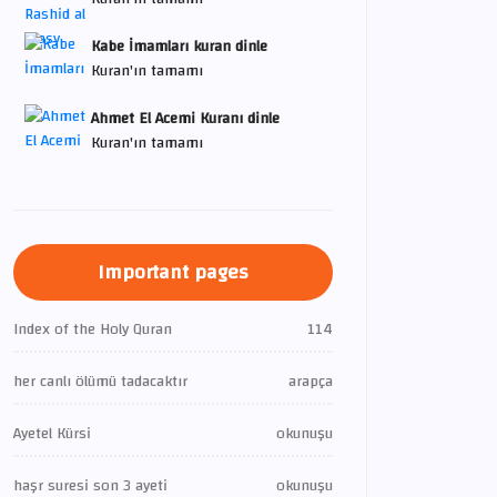
Kabe İmamları kuran dinle
Kuran'ın tamamı
Ahmet El Acemi Kuranı dinle
Kuran'ın tamamı
Important pages
Index of the Holy Quran
114
her canlı ölümü tadacaktır
arapça
Ayetel Kürsi
okunuşu
haşr suresi son 3 ayeti
okunuşu