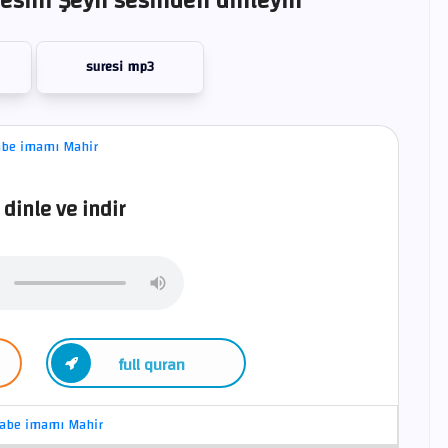
esini Şeyh sesinden dinleyin
suresi mp3
 dinle ve indir
full quran
abe imamı Mahir