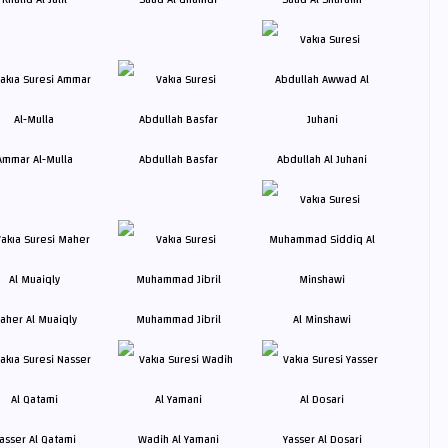
Ammar Al-Mulla
Abdullah Basfar
Abdullah Al Juhani
aher Al Muaiqly
Muhammad Jibril
Al Minshawi
asser Al Qatami
Wadih Al Yamani
Yasser Al Dosari