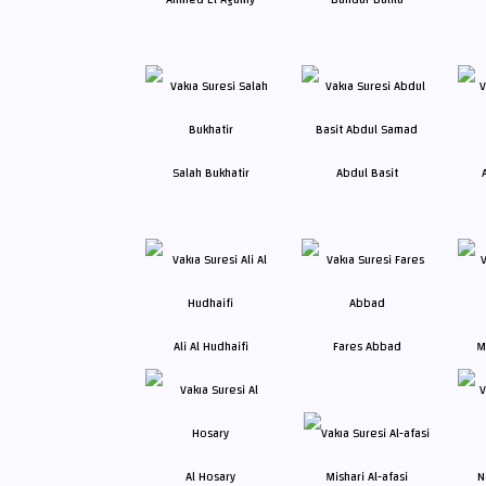
Salah Bukhatir
Abdul Basit
Ali Al Hudhaifi
Fares Abbad
M
Al Hosary
Mishari Al-afasi
N