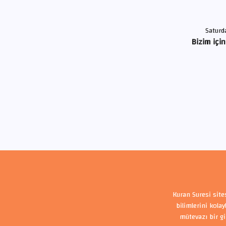
Saturd
Bizim için
Kuran Suresi site
bilimlerini kola
mütevazı bir gi