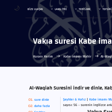
🌙
BIZE ULAŞIN
LANG (TR)
TERCÜME
TEFSIRI
Vakıa suresi Kabe im
Kuranı Kerim
Kabe imamı Mahir
Al-Waq
Al-Waqiah Suresini indir ve dinle, 
Şeyhler & Hafız
|
Kabe imamı M
sure dinle
sayısı: 56 - surenin ingilizce an
daha fazla