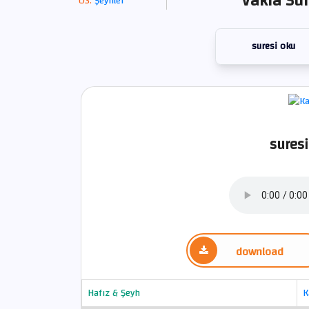
Vakıa Sur
Şeyhler
suresi oku
suresi
download
Hafız & Şeyh
K