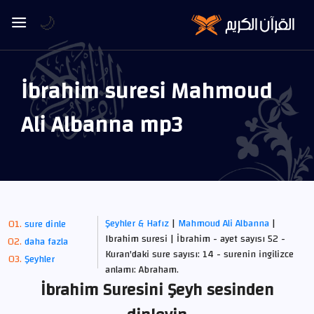
🌙
İbrahim suresi Mahmoud
Ali Albanna mp3
Şeyhler & Hafız
|
Mahmoud Ali Albanna
|
sure dinle
Ibrahim suresi | İbrahim - ayet sayısı 52 -
daha fazla
Kuran'daki sure sayısı: 14 - surenin ingilizce
Şeyhler
anlamı: Abraham.
İbrahim Suresini Şeyh sesinden