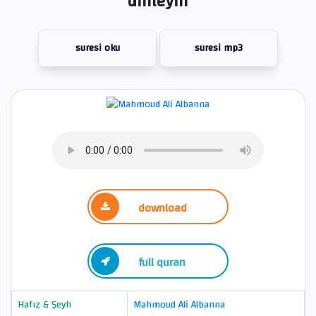
dinleyin
suresi oku
suresi mp3
download
full quran
Hafız & Şeyh
Mahmoud Ali Albanna