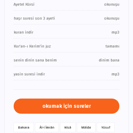
Ayetel Kürsi
okunuşu
haşr suresi son 3 ayeti
okunuşu
kuran indir
mp3
Kur'an-ı Kerim'in juz
tamamı
senin dinin sana benim
dinim bana
yasin suresi indir
mp3
okumak için sureler
Bakara
Âl-i İmrân
Nisâ
Mâide
Yûsuf