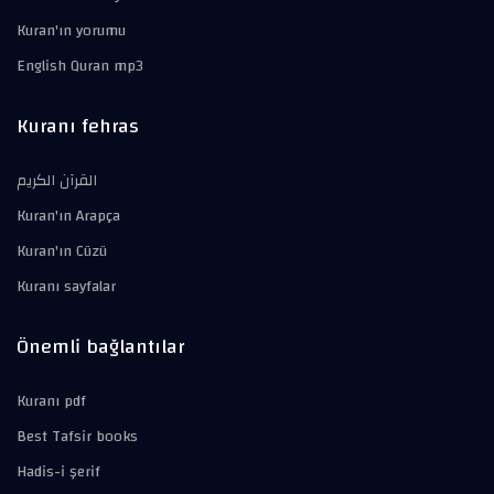
Kuran'ın yorumu
English Quran mp3
Kuranı fehras
القرآن الكريم
Kuran'ın Arapça
Kuran'ın Cüzü
Kuranı sayfalar
Önemli bağlantılar
Kuranı pdf
Best Tafsir books
Hadis-i şerif