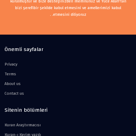
kurulmuştur ve bize desteğinizden memnunuz ve Yüce Allah'tan
bizi şerefli bir şekilde kabul etmesini ve amellerimizi kabul
etmesini diliyoruz. .
Önemli sayfalar
Privacy
Terms
About us
Contact us
Sitenin bölümleri
Kuran Araştırmacısı
Kuran-ı Kerim yazılı