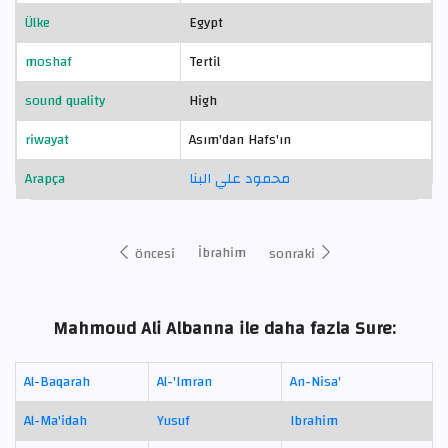
Ülke
Egypt
moshaf
Tertil
sound quality
High
riwayat
Asım'dan Hafs'ın
Arapça
محمود علي البنا
İbrahim
öncesi
sonraki
Mahmoud Ali Albanna ile daha fazla Sure:
Al-Baqarah
Al-'Imran
An-Nisa'
Al-Ma'idah
Yusuf
Ibrahim