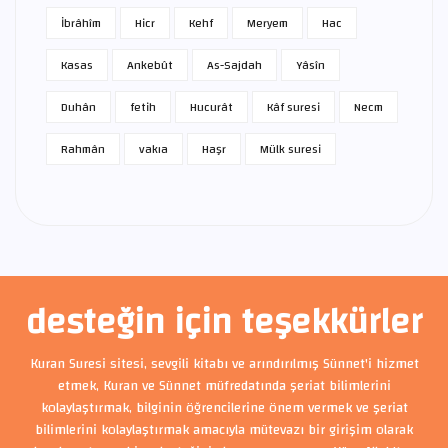
İbrâhîm
Hicr
Kehf
Meryem
Hac
Kasas
Ankebût
As-Sajdah
Yâsîn
Duhân
fetih
Hucurât
Kâf suresi
Necm
Rahmân
vakıa
Haşr
Mülk suresi
desteğin için teşekkürler
Kuran Suresi sitesi, sevgili kitabı ve arındırılmış Sünnet'i hizmet
etmek, Kuran ve Sünnet müfredatında şeriat bilimlerini
kolaylaştırmak, bilginin öğrencilerine önem vermek ve şeriat
bilimlerini kolaylaştırmak amacıyla mütevazı bir girişim olarak