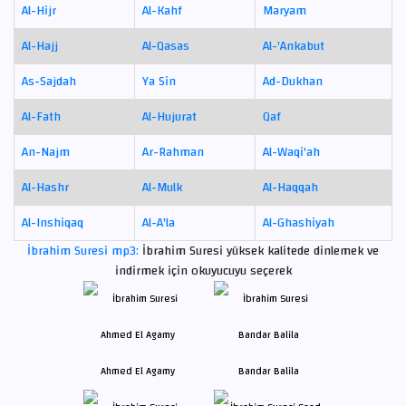
Al-Hijr
Al-Kahf
Maryam
Al-Hajj
Al-Qasas
Al-'Ankabut
As-Sajdah
Ya Sin
Ad-Dukhan
Al-Fath
Al-Hujurat
Qaf
An-Najm
Ar-Rahman
Al-Waqi'ah
Al-Hashr
Al-Mulk
Al-Haqqah
Al-Inshiqaq
Al-A'la
Al-Ghashiyah
İbrahim Suresi mp3:
İbrahim Suresi yüksek kalitede dinlemek ve
indirmek için okuyucuyu seçerek
Ahmed El Agamy
Bandar Balila